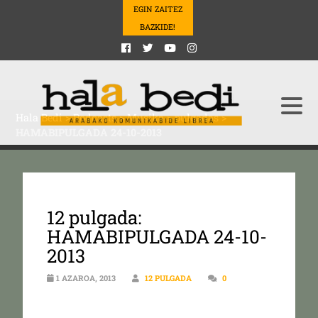
EGIN ZAITEZ
BAZKIDE!
Hala Bedi
>
Podcasts
>
Musika
>
pulgadas
>
HAMABIPULGADA 24-10-2013
12 pulgada:
HAMABIPULGADA 24-10-
2013
1 AZAROA, 2013
12 PULGADA
0