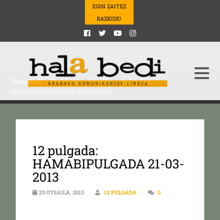
EGIN ZAITEZ
BAZKIDE!
Hala Bedi
>
Podcasts
>
Musika
>
pulgadas
>
HAMABIPULGADA 21-03-2013
12 pulgada:
HAMABIPULGADA 21-03-
2013
23 OTSAILA, 2013
12 PULGADA
0