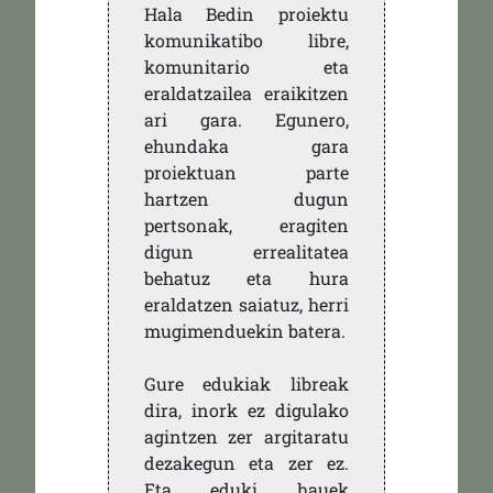
Hala Bedin proiektu
komunikatibo libre,
komunitario eta
eraldatzailea eraikitzen
ari gara. Egunero,
ehundaka gara
proiektuan parte
hartzen dugun
pertsonak, eragiten
digun errealitatea
behatuz eta hura
eraldatzen saiatuz, herri
mugimenduekin batera.
Gure edukiak libreak
dira, inork ez digulako
agintzen zer argitaratu
dezakegun eta zer ez.
Eta eduki hauek