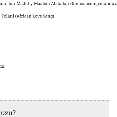
d con Jon Madof y Maalem Abdallah Guinea acompañando 
 Tolani (African Love Song)
oni
duzu?