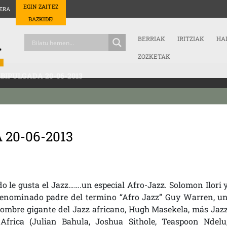
EGIN ZAITEZ
ERA
BAZKIDE!
BERRIAK
IRITZIAK
HA
ZOZKETAK
IPULGADA 20-06-2013
 20-06-2013
o le gusta el Jazz…….un especial Afro-Jazz. Solomon Ilori 
 denominado padre del termino “Afro Jazz” Guy Warren, u
ombre gigante del Jazz africano, Hugh Masekela, más Jaz
Africa (Julian Bahula, Joshua Sithole, Teaspoon Ndelu