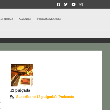
LA BIDEO
AGENDA
PROGRAMAZIOA
y
12 pulgada
n
Suscribe to 12 pulgada's Podcasts
z
,