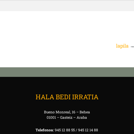
lapila
HALA BEDI IRRATIA
Bueno Monreal, 16 – Behea
01001 – Gasteiz – Araba
Telefonoa:
945 12 88 55 / 945 12 14 88