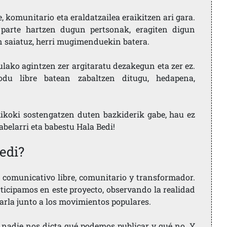
 komunitario eta eraldatzailea eraikitzen ari gara.
parte hartzen dugun pertsonak, eragiten digun
en saiatuz, herri mugimenduekin batera.
ulako agintzen zer argitaratu dezakegun eta zer ez.
u libre batean zabaltzen ditugu, hedapena,
ikoki sostengatzen duten bazkiderik gabe, hau ez
labelarri eta babestu Hala Bedi!
edi?
comunicativo libre, comunitario y transformador.
rticipamos en este proyecto, observando la realidad
arla junto a los movimientos populares.
 nadie nos dicta qué podemos publicar y qué no. Y