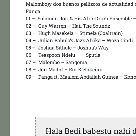
Malombo)y dos buenos pellizcos de actualida
Fanga
01 – Solomon Ilori & His Afro-Drum Ensemble –
02 – Guy Warren – Hail The Soundz
03 – Hugh Masekela – Stimela (Coaltrain)
04 – Julian Bahula’s Jazz Afrika – Woza Cindi
05 – Joshua Sithole – Joshua’s Way
06 – Teaspoon Ndelu – Sputla
07 – Malombo – Sangoma
08 – Jon Madof – Ein K’elokeinu
09 – Fanga ft. Maalem Abdallah Guinea – Kon
Hala Bedi babestu nahi 