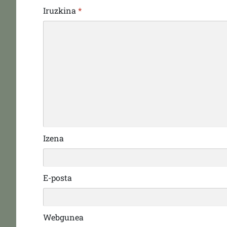
Iruzkina
*
Izena
E-posta
Webgunea