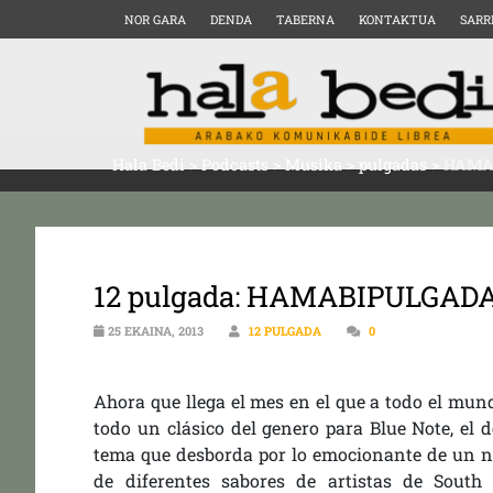
NOR GARA
DENDA
TABERNA
KONTAKTUA
SARR
Hala Bedi
>
Podcasts
>
Musika
>
pulgadas
>
HAMAB
12 pulgada: HAMABIPULGADA
25 EKAINA, 2013
12 PULGADA
0
Ahora que llega el mes en el que a todo el mund
todo un clásico del genero para Blue Note, el
tema que desborda por lo emocionante de un n
de diferentes sabores de artistas de South 