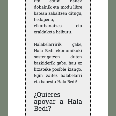
Eta eduki hauek
dohainik eta modu libre
batean zabaltzen ditugu,
hedapena,
elkarbanatzea eta
eraldaketa helburu.
Halabelarririk gabe,
Hala Bedi ekonomikoki
sostengatzen duten
bazkiderik gabe, hau ez
litzateke posible izango.
Egin zaitez halabelarri
eta babestu Hala Bedi!
¿Quieres
apoyar a Hala
Bedi?