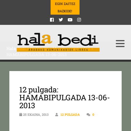
EGIN ZAITEZ
BAZKIDE!
Hala Bedi
>
Podcasts
>
Musika
>
pulgadas
>
HAMABIPULGADA 13-06-2013
12 pulgada:
HAMABIPULGADA 13-06-
2013
25 EKAINA, 2013
12 PULGADA
0