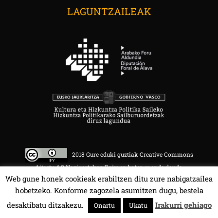
LAGUNTZAILEAK
2018 Gure eduki guztiak Creative Commons
Aitortu 4.0 Nazioartekoa Baimen baten mende daude.
Web gune honek cookieak erabiltzen ditu zure nabigatzailea
hobetzeko. Konforme zagozela asumitzen dugu, bestela
desaktibatu ditzakezu.
Irakurri gehiago
Onartu
Ukatu
HALA BEDI BAT 107.4 MHz.