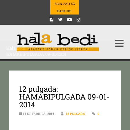
EGIN ZAITEZ
BAZKIDE!
Hala Bedi
>
Podcasts
>
Musika
>
pulgadas
>
HAMABIPULGADA 09-01-2014
12 pulgada:
HAMABIPULGADA 09-01-
2014
14 URTARRILA, 2014
12 PULGADA
0