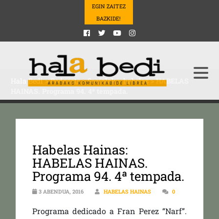
EGIN ZAITEZ
BAZKIDE!
Hala Bedi
>
Podcasts
>
Sozialak
>
habelas
>
HABELAS
HAINAS. Programa 94. 4ª tempada.
Habelas Hainas:
HABELAS HAINAS.
Programa 94. 4ª tempada.
3 ABENDUA, 2016
HABELAS HAINAS
0
Programa dedicado a Fran Perez “Narf”.