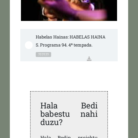
Habelas Hainas: HABELAS HAINA
S. Programa 94. 4ª tempada.
??:??:??
Hala Bedi
babestu nahi
duzu?
Hala Bedin proiektu