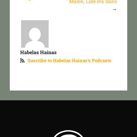
Malen, Lide eta Izaro
→
Habelas Hainas
Suscribe to Habelas Hainas's Podcasts