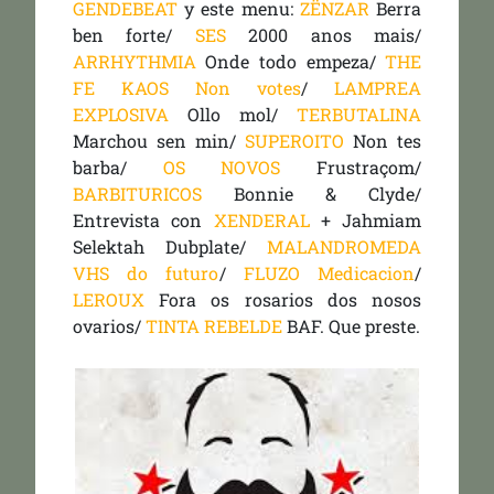
GENDEBEAT
y este menu:
ZËNZAR
Berra
ben forte/
SES
2000 anos mais/
ARRHYTHMIA
Onde todo empeza/
THE
FE KAOS
Non votes
/
LAMPREA
EXPLOSIVA
Ollo mol/
TERBUTALINA
Marchou sen min/
SUPEROITO
Non tes
barba/
OS NOVOS
Frustraçom/
BARBITURICOS
Bonnie & Clyde/
Entrevista con
XENDERAL
+ Jahmiam
Selektah Dubplate/
MALANDROMEDA
VHS do futuro
/
FLUZO
Medicacion
/
LEROUX
Fora os rosarios dos nosos
ovarios/
TINTA REBELDE
BAF. Que preste.