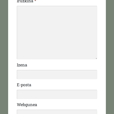
Iruzkina
*
Izena
E-posta
Webgunea