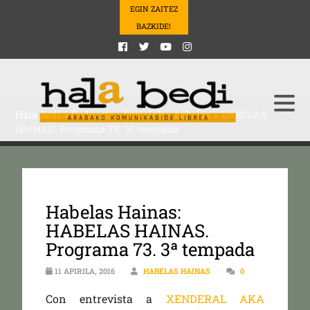
EGIN ZAITEZ
BAZKIDE!
Hala Bedi
>
Podcasts
>
Sozialak
>
habelas
>
HABELAS
HAINAS. Programa 73. 3ª tempada
Habelas Hainas:
HABELAS HAINAS.
Programa 73. 3ª tempada
11 APIRILA, 2016
HABELAS HAINAS
0
Con entrevista a
XENDERAL AKA