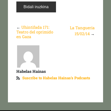
←
Uhintifada 171:
La Tanguería
Teatro del oprimido
15/02/14
→
en Gaza
Habelas Hainas
Suscribe to Habelas Hainas's Podcasts