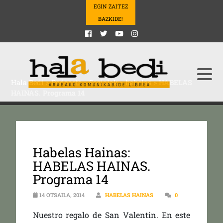
EGIN ZAITEZ
BAZKIDE!
Hala Bedi
>
Podcasts
>
Sozialak
>
habelas
>
HABELAS
HAINAS. Programa 14
Habelas Hainas:
HABELAS HAINAS.
Programa 14
14 OTSAILA, 2014
HABELAS HAINAS
0
Nuestro regalo de San Valentin. En este