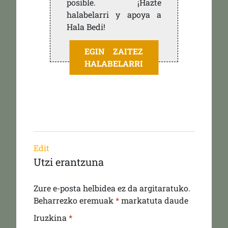
posible. ¡Hazte
halabelarri y apoya a
Hala Bedi!
EGIN ZAITEZ
HALABELARRI
Edit
Utzi erantzuna
Zure e-posta helbidea ez da argitaratuko.
Beharrezko eremuak
*
markatuta daude
Iruzkina
*