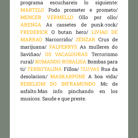
programa escuchareis lo siguiente:
MARTELO
Podo prometer e prometo/
MENCER VERMELLO
Ollo por ollo/
ARENGA
As cassetes de punk-rock/
FREDERICK
O butan hero/
LIVIAO DE
MARRAO
Narcorrido/
ZËNZAR
Crus de
marijuana/
FALPERRYS
As mulleres do
Saviñao/
OS VACALOURAS
Terrorismo
rural/
KOMANDO ROBALISA
Bombas para
ti/
TERBUTALINA
Filloa/
7LUVAS
Rua da
desolacion/
MASKARPONE
A boa vida/
REBELIOM DO INFRAMUNDO
Mc de
asfalto.Mas info pinchando en los
musicos. Saude e que preste.