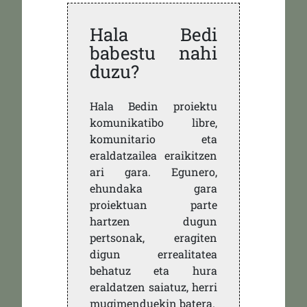
Hala Bedi
babestu nahi
duzu?
Hala Bedin proiektu
komunikatibo libre,
komunitario eta
eraldatzailea eraikitzen
ari gara. Egunero,
ehundaka gara
proiektuan parte
hartzen dugun
pertsonak, eragiten
digun errealitatea
behatuz eta hura
eraldatzen saiatuz, herri
mugimenduekin batera.