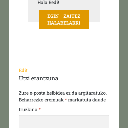
Hala Bedi!
EGIN ZAITEZ
HALABELARRI
Edit
Utzi erantzuna
Zure e-posta helbidea ez da argitaratuko.
Beharrezko eremuak
*
markatuta daude
Iruzkina
*