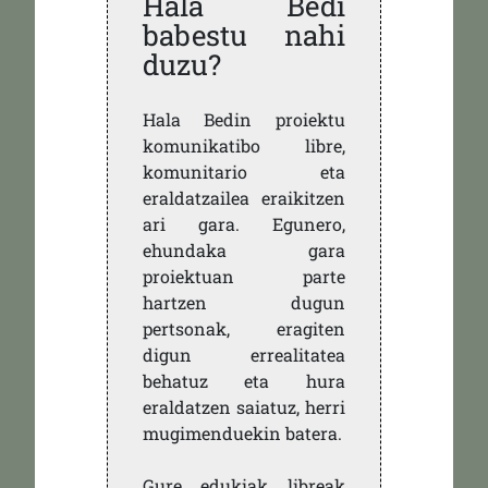
Hala Bedi
babestu nahi
duzu?
Hala Bedin proiektu
komunikatibo libre,
komunitario eta
eraldatzailea eraikitzen
ari gara. Egunero,
ehundaka gara
proiektuan parte
hartzen dugun
pertsonak, eragiten
digun errealitatea
behatuz eta hura
eraldatzen saiatuz, herri
mugimenduekin batera.
Gure edukiak libreak