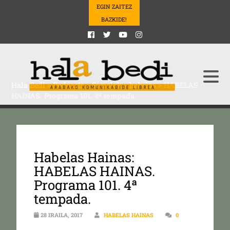
EGIN ZAITEZ
BAZKIDE!
Hala Bedi
>
Podcasts
>
Sozialak
>
habelas
>
HABELAS
HAINAS. Programa 101. 4ª tempada.
Habelas Hainas:
HABELAS HAINAS.
Programa 101. 4ª
tempada.
28 IRAILA, 2017
HABELAS HAINAS
0