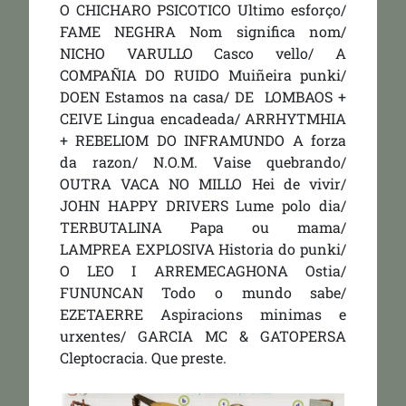
O CHICHARO PSICOTICO Ultimo esforço/
FAME NEGHRA Nom significa nom/
NICHO VARULLO Casco vello/ A
COMPAÑIA DO RUIDO Muiñeira punki/
DOEN Estamos na casa/ DE LOMBAOS +
CEIVE Lingua encadeada/ ARRHYTMHIA
+ REBELIOM DO INFRAMUNDO A forza
da razon/ N.O.M. Vaise quebrando/
OUTRA VACA NO MILLO Hei de vivir/
JOHN HAPPY DRIVERS Lume polo dia/
TERBUTALINA Papa ou mama/
LAMPREA EXPLOSIVA Historia do punki/
O LEO I ARREMECAGHONA Ostia/
FUNUNCAN Todo o mundo sabe/
EZETAERRE Aspiracions minimas e
urxentes/ GARCIA MC & GATOPERSA
Cleptocracia. Que preste.