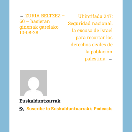
←
ZURIA BELTZEZ –
Uhintifada 247:
60 – hasieran
Seguridad nacional,
ginenak garelako
la excusa de Israel
10-08-28
para recortar los
derechos civiles de
la población
palestina.
→
Euskalduntxarrak
Suscribe to Euskalduntxarrak's Podcasts