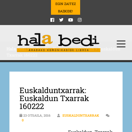
EGIN ZAITEZ
BAZKIDE!
Hala Bedi
>
Podcasts
>
Kultura
>
euskaldun
>
Euskaldun
Txarrak 160222
Euskalduntxarrak:
Euskaldun Txarrak
160222
23 OTSAILA, 2016
EUSKALDUNTXARRAK
0
Euskaldun Txarrak