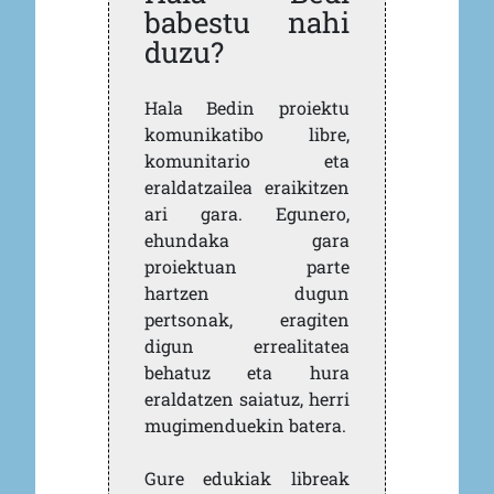
babestu nahi
duzu?
Hala Bedin proiektu
komunikatibo libre,
komunitario eta
eraldatzailea eraikitzen
ari gara. Egunero,
ehundaka gara
proiektuan parte
hartzen dugun
pertsonak, eragiten
digun errealitatea
behatuz eta hura
eraldatzen saiatuz, herri
mugimenduekin batera.
Gure edukiak libreak