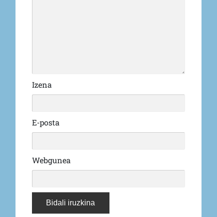
Izena
E-posta
Webgunea