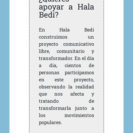
apoyar a Hala
Bedi?
En Hala Bedi
construimos un
proyecto comunicativo
libre, comunitario y
transformador. En el día
a día, cientos de
personas participamos
en este proyecto,
observando la realidad
que nos afecta y
tratando de
transformarla junto a
los movimientos
populares.