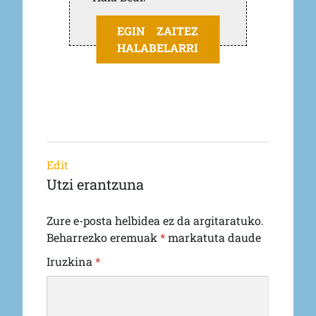
EGIN ZAITEZ
HALABELARRI
Edit
Utzi erantzuna
Zure e-posta helbidea ez da argitaratuko.
Beharrezko eremuak
*
markatuta daude
Iruzkina
*