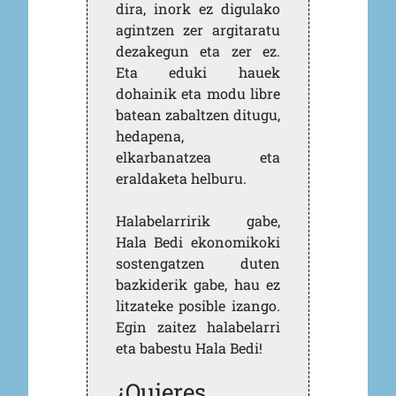
dira, inork ez digulako
agintzen zer argitaratu
dezakegun eta zer ez.
Eta eduki hauek
dohainik eta modu libre
batean zabaltzen ditugu,
hedapena,
elkarbanatzea eta
eraldaketa helburu.
Halabelarririk gabe,
Hala Bedi ekonomikoki
sostengatzen duten
bazkiderik gabe, hau ez
litzateke posible izango.
Egin zaitez halabelarri
eta babestu Hala Bedi!
¿Quieres