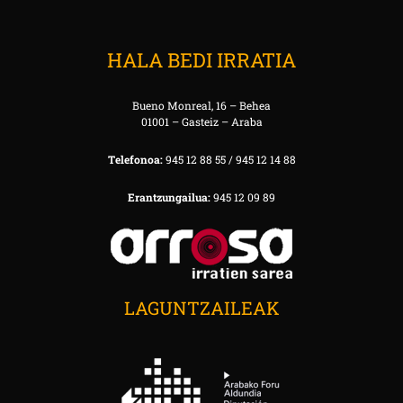
HALA BEDI IRRATIA
Bueno Monreal, 16 – Behea
01001 – Gasteiz – Araba
Telefonoa:
945 12 88 55 / 945 12 14 88
Erantzungailua:
945 12 09 89
LAGUNTZAILEAK