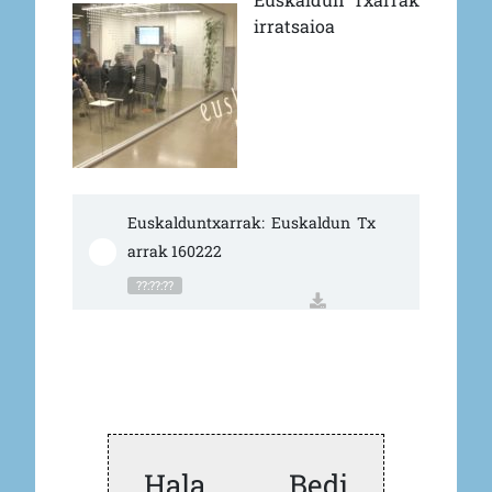
irratsaioa
Euskalduntxarrak: Euskaldun Tx
arrak 160222
??:??:??
Hala Bedi