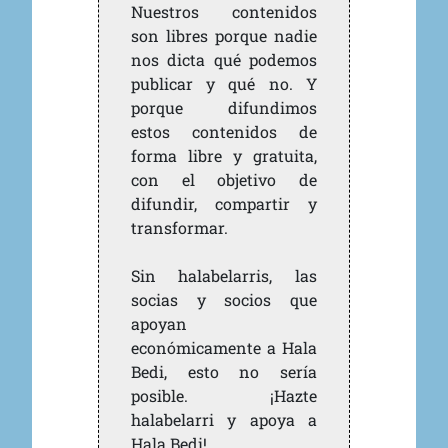
Nuestros contenidos
son libres porque nadie
nos dicta qué podemos
publicar y qué no. Y
porque difundimos
estos contenidos de
forma libre y gratuita,
con el objetivo de
difundir, compartir y
transformar.
Sin halabelarris, las
socias y socios que
apoyan
económicamente a Hala
Bedi, esto no sería
posible. ¡Hazte
halabelarri y apoya a
Hala Bedi!