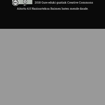
2018 Gure eduki guztiak Creative Commons
Aitortu 4.0 Nazioartekoa Baimen baten mende daude.