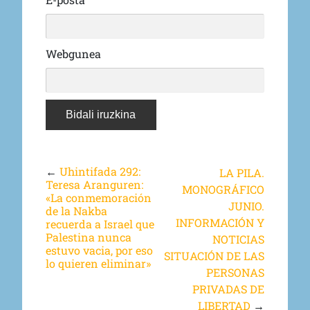
Webgunea
←
Uhintifada 292:
LA PILA.
Teresa Aranguren:
MONOGRÁFICO
«La conmemoración
JUNIO.
de la Nakba
INFORMACIÓN Y
recuerda a Israel que
Palestina nunca
NOTICIAS
estuvo vacia, por eso
SITUACIÓN DE LAS
lo quieren eliminar»
PERSONAS
PRIVADAS DE
LIBERTAD
→