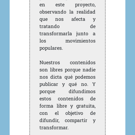
en este proyecto,
observando la realidad
que nos afecta y
tratando de
transformarla junto a
los movimientos
populares.
Nuestros contenidos
son libres porque nadie
nos dicta qué podemos
publicar y qué no. Y
porque difundimos
estos contenidos de
forma libre y gratuita,
con el objetivo de
difundir, compartir y
transformar.