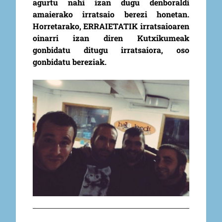
agurtu nahi izan dugu denboraldi
amaierako irratsaio berezi honetan.
Horretarako, ERRAIETATIK irratsaioaren
oinarri izan diren Kutxikumeak
gonbidatu ditugu irratsaiora, oso
gonbidatu bereziak.