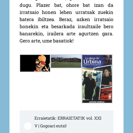
dugu. Plazer bat, ohore bat izan da
irratsaio honen lehen urratsak zuekin
batera ibiltzea. Beraz, azken irratsaio
honekin eta besarkada iraultzaile bero
banarekin, irailera arte agurtzen gara.
Gero arte, ume basatiok!
Erraietatik: ERRAIETATIK vol. XXI
V | Gogoari eutsi!