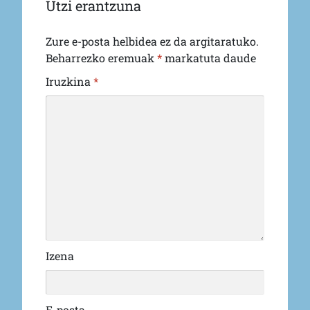
Utzi erantzuna
Zure e-posta helbidea ez da argitaratuko.
Beharrezko eremuak
*
markatuta daude
Iruzkina
*
Izena
E-posta