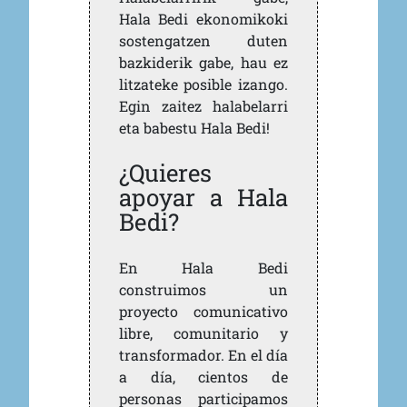
Hala Bedi ekonomikoki
sostengatzen duten
bazkiderik gabe, hau ez
litzateke posible izango.
Egin zaitez halabelarri
eta babestu Hala Bedi!
¿Quieres
apoyar a Hala
Bedi?
En Hala Bedi
construimos un
proyecto comunicativo
libre, comunitario y
transformador. En el día
a día, cientos de
personas participamos