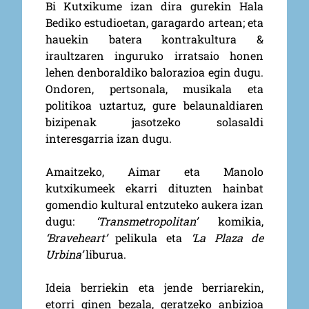
Bi Kutxikume izan dira gurekin Hala
Bediko estudioetan, garagardo artean; eta
hauekin batera kontrakultura &
iraultzaren inguruko irratsaio honen
lehen denboraldiko balorazioa egin dugu.
Ondoren, pertsonala, musikala eta
politikoa uztartuz, gure belaunaldiaren
bizipenak jasotzeko solasaldi
interesgarria izan dugu.
Amaitzeko, Aimar eta Manolo
kutxikumeek ekarri dituzten hainbat
gomendio kultural entzuteko aukera izan
dugu:
‘Transmetropolitan’
komikia,
‘Braveheart’
pelikula eta
‘La Plaza de
Urbina’
liburua.
Ideia berriekin eta jende berriarekin,
etorri ginen bezala, geratzeko anbizioa