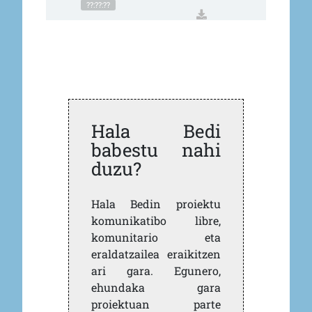
??:??:??
Hala Bedi
babestu nahi
duzu?
Hala Bedin proiektu
komunikatibo libre,
komunitario eta
eraldatzailea eraikitzen
ari gara. Egunero,
ehundaka gara
proiektuan parte