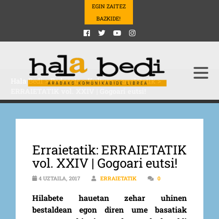
EGIN ZAITEZ
BAZKIDE!
Hala Bedi
>
Podcasts
>
Kultura
>
erraietatik
>
ERRAIETATIK vol. XXIV | Gogoari eutsi!
Erraietatik: ERRAIETATIK
vol. XXIV | Gogoari eutsi!
4 UZTAILA, 2017
ERRAIETATIK
0
Hilabete hauetan zehar uhinen
bestaldean egon diren ume basatiak