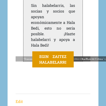
Sin halabelarris, las
socias y socios que
apoyan
económicamente a Hala
Bedi, esto no sería
posible. ¡Hazte
halabelarri y apoya a
Hala Bedi!
EGIN ZAITEZ
‘Transmetropolitan’ (Warren Elis & Darick Robertson)
‘Braveheart’ (Mel Gibson, 1995)
‘La Plaza de Urbina’ 
HALABELARRI
Edit