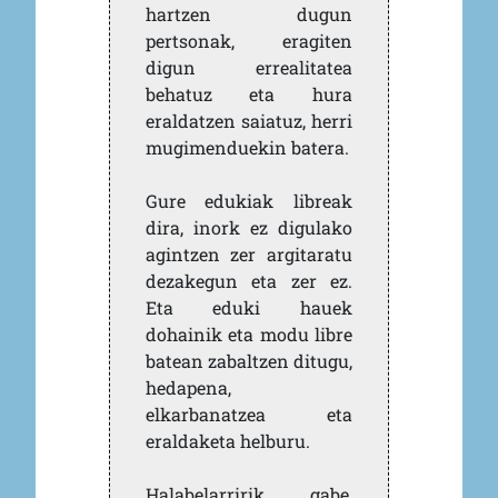
hartzen dugun
pertsonak, eragiten
digun errealitatea
behatuz eta hura
eraldatzen saiatuz, herri
mugimenduekin batera.
Gure edukiak libreak
dira, inork ez digulako
agintzen zer argitaratu
dezakegun eta zer ez.
Eta eduki hauek
dohainik eta modu libre
batean zabaltzen ditugu,
hedapena,
elkarbanatzea eta
eraldaketa helburu.
Halabelarririk gabe,