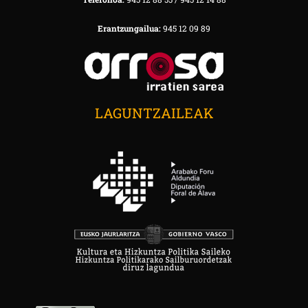
Erantzungailua:
945 12 09 89
LAGUNTZAILEAK