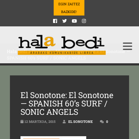
EGIN ZAITEZ
BAZKIDE!
Hala Bedi
>
Podcasts
>
Musika
>
sonotone
>
El Sonotone —
SPANISH 60’s SURF / SONIC ANGELS
El Sonotone: El Sonotone
— SPANISH 60’s SURF /
SONIC ANGELS
12 MARTXOA, 2015
EL SONOTONE
0