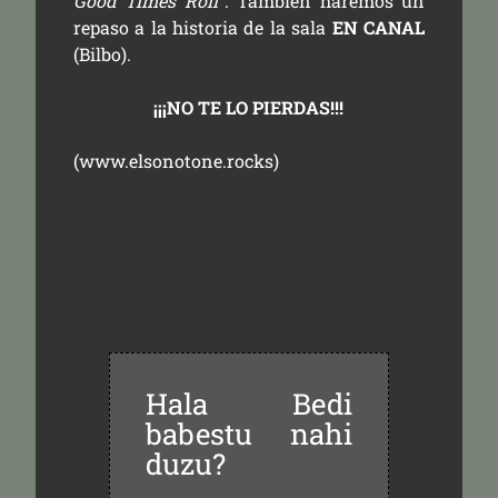
Good Times Roll
“. También haremos un
repaso a la historia de la sala
EN CANAL
(Bilbo).
¡¡¡NO TE LO PIERDAS!!!
(
www.elsonotone.rocks
)
Hala Bedi
babestu nahi
duzu?