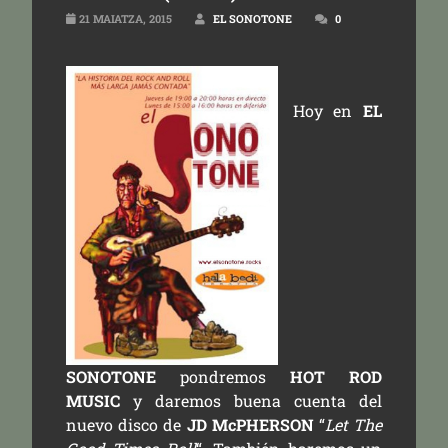
21 MAIATZA, 2015
EL SONOTONE
0
Hoy en
EL
SONOTONE
pondremos
HOT ROD
MUSIC
y daremos buena cuenta del
nuevo disco de
JD McPHERSON
“
Let The