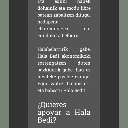
Eta eduki hauek
dohainik eta modu libre
batean zabaltzen ditugu,
hedapena,
elkarbanatzea eta
eraldaketa helburu.
Halabelarririk gabe,
Hala Bedi ekonomikoki
sostengatzen duten
bazkiderik gabe, hau ez
litzateke posible izango.
Egin zaitez halabelarri
eta babestu Hala Bedi!
¿Quieres
apoyar a Hala
Bedi?