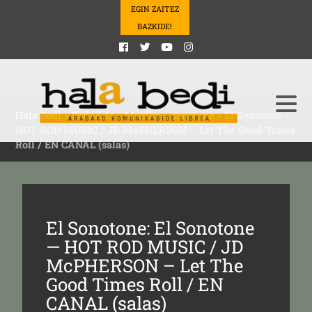
EGIN ZAITEZ
BAZKIDE!
Hala Bedi
>
Podcasts
>
Musika
>
sonotone
>
El Sonotone —
HOT ROD MUSIC / JD McPHERSON – Let The Good Times
Roll / EN CANAL (salas)
El Sonotone: El Sonotone
— HOT ROD MUSIC / JD
McPHERSON – Let The
Good Times Roll / EN
CANAL (salas)