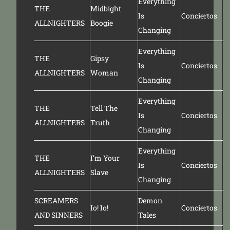
Everything
THE
Midbight
Is
Conciertos
ALLNIGHTERS
Boogie
Changing
Everything
THE
Gipsy
Is
Conciertos
ALLNIGHTERS
Woman
Changing
Everything
THE
Tell The
Is
Conciertos
ALLNIGHTERS
Truth
Changing
Everything
THE
I’m Your
Is
Conciertos
ALLNIGHTERS
Slave
Changing
SCREAMERS
Demon
Io! Io!
Conciertos
AND SINNERS
Tales