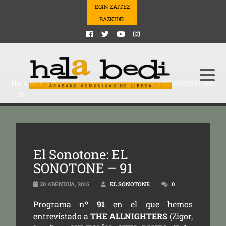
EGIN ZAITEZ
BAZKIDE!
Hala Bedi
>
Podcasts
>
Musika
>
sonotone
>
EL SONOTONE
– 91
El Sonotone: EL
SONOTONE – 91
30 ABENDUA, 2016
EL SONOTONE
0
Programa nº
91
en el que hemos
entrevistado a
THE ALLNIGHTERS
(Zigor,