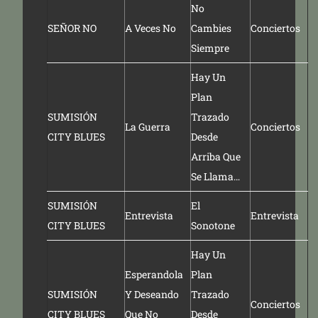
No
SEÑOR NO
A Veces No
Cambies
Conciertos
Siempre
Hay Un
Plan
SUMISIÓN
Trazado
La Guerra
Conciertos
CITY BLUES
Desde
Arriba Que
Se Llama…
SUMISIÓN
El
Entrevista
Entrevista
CITY BLUES
Sonotone
Hay Un
Esperandola
Plan
SUMISIÓN
Y Deseando
Trazado
Conciertos
CITY BLUES
Que No
Desde