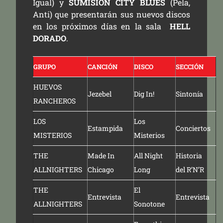
Igual) y
SUMISIÓN CITY BLUES
(Pela,
Anti) que presentarán sus nuevos discos
en los próximos días en la sala
HELL
DORADO
.
GRUPO
CANCIÓN
DISCO
SECCIÓN
HUEVOS
Jezebel
Dig In!
Sintonía
RANCHEROS
LOS
Los
Estampida
Conciertos
MISTERIOS
Misterios
THE
Made In
All Night
Historia
ALLNIGHTERS
Chicago
Long
del R’N’R
THE
El
Entrevista
Entrevista
ALLNIGHTERS
Sonotone