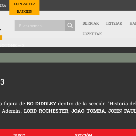
EGIN ZAITEZ
ERA
BAZKIDE!
BERRIAK
IRITZIAK
HA
ZOZKETAK
NOTONE – 3
 3
a figura de
BO DIDDLEY
dentro de la sección “Historia de
. Además,
LORD
ROCHESTER
,
JOAO TOMBA
,
JOHN PAU
DISCO
SECCIÓN