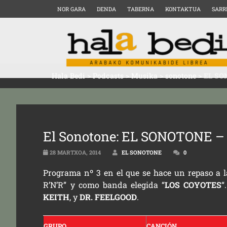
NOR GARA
DENDA
TABERNA
KONTAKTUA
SARR
Hala Bedi
>
Podcasts
>
Musika
>
sonotone
>
EL SO
El Sonotone: EL SONOTONE –
28 MARTXOA, 2014
EL SONOTONE
0
Programa nº 3 en el que se hace un repaso a l
R’N’R” y como banda elegida “
LOS COYOTES
“
KEITH
, y
DR. FEELGOOD
.
GRUPO
CANCIÓN