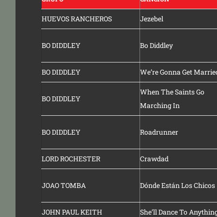
HUEVOS RANCHEROS
Jezebel
BO DIDDLEY
Bo Diddley
BO DIDDLEY
We’re Gonna Get Marrie
When The Saints Go
BO DIDDLEY
Marching In
BO DIDDLEY
Roadrunner
LORD ROCHESTER
Crawdad
JOAO TOMBA
Dónde Están Los Chicos
JOHN PAUL KEITH
She’ll Dance To Anythin