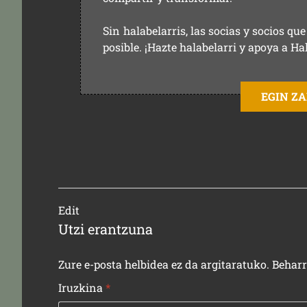
Sin halabelarris, las socias y socios q
posible. ¡Hazte halabelarri y apoya a Ha
EGIN Z
Edit
Utzi erantzuna
Zure e-posta helbidea ez da argitaratuko.
Behar
Iruzkina
*