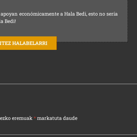
ue apoyan económicamente a Hala Bedi, esto no sería
la Bedi!
AITEZ HALABELARRI
rezko eremuak
*
markatuta daude