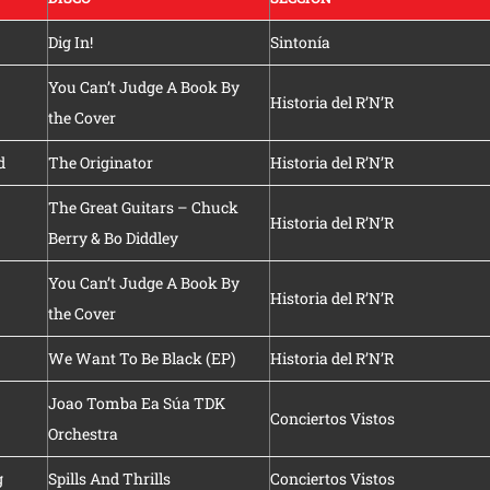
Dig In!
Sintonía
You Can’t Judge A Book By
Historia del R’N’R
the Cover
d
The Originator
Historia del R’N’R
The Great Guitars – Chuck
Historia del R’N’R
Berry & Bo Diddley
You Can’t Judge A Book By
Historia del R’N’R
the Cover
We Want To Be Black (EP)
Historia del R’N’R
Joao Tomba Ea Súa TDK
Conciertos Vistos
Orchestra
g
Spills And Thrills
Conciertos Vistos