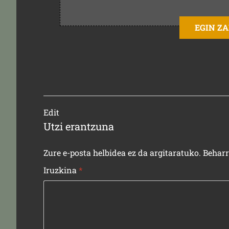
EGIN Z
Edit
Utzi erantzuna
Zure e-posta helbidea ez da argitaratuko.
Behar
Iruzkina
*