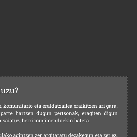
duzu?
 komunitario eta eraldatzailea eraikitzen ari gara.
parte hartzen dugun pertsonak, eragiten digun
en saiatuz, herri mugimenduekin batera.
ulako agintzen zer argitaratu dezakegun eta zer ez.