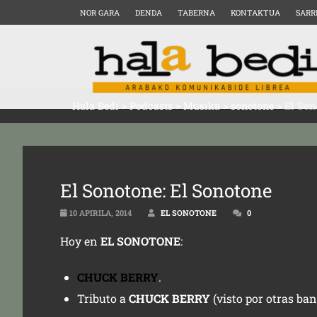
NOR GARA
DENDA
TABERNA
KONTAKTUA
SARR
Hala Bedi
>
Podcasts
>
Musika
>
sonotone
>
El Son
El Sonotone: El Sonotone
10 APIRILA, 2014
EL SONOTONE
0
Hoy en
EL SONOTONE
:
CHUCK BERRY
.
Tributo a
CHUCK BERRY
(visto por otras ba