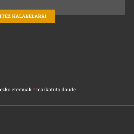
AITEZ HALABELARRI
rezko eremuak
*
markatuta daude