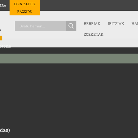
EGIN ZAITEZ
ERA
BAZKIDE!
BERRIAK
IRITZIAK
HA
ZOZKETAK
otone
ndas)