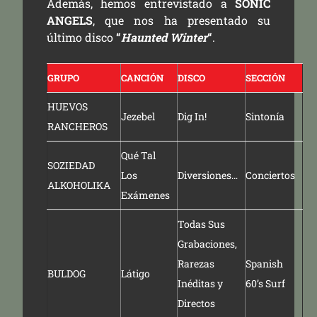
Además, hemos entrevistado a
SONIC
ANGELS
, que nos ha presentado su
último disco
“
Haunted Winter
“
.
GRUPO
CANCIÓN
DISCO
SECCIÓN
HUEVOS
Jezebel
Dig In!
Sintonía
RANCHEROS
Qué Tal
SOZIEDAD
Los
Diversiones…
Conciertos
ALKOHOLIKA
Exámenes
Todas Sus
Grabaciones,
Rarezas
Spanish
BULDOG
Látigo
Inéditas y
60’s Surf
Directos