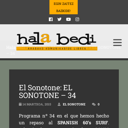
EGIN ZAITEZ
BAZKIDE!
Hala Bedi
>
Podcasts
>
Musika
>
sonotone
>
EL SONOTONE
– 34
El Sonotone: EL
SONOTONE – 34
14 MARTXOA, 2015
EL SONOTONE
0
Programa nº 34 en el que hemos hecho
un repaso al
SPANISH 60’s SURF
.