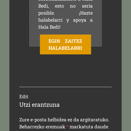
Bedi, esto no sería
posible. ¡Hazte
halabelarri y apoya a
Hala Bedi!
EGIN ZAITEZ
HALABELARRI
Edit
Utzi erantzuna
Zure e-posta helbidea ez da argitaratuko.
Beharrezko eremuak
*
markatuta daude