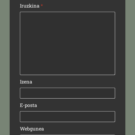
Iruzkina
*
Izena
E-posta
Webgunea