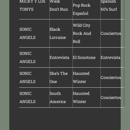
MICKY Y LOS
Walk
Spanish
Pop Rock
TONYS
Don’t Run
60’s Surf
Español
Wild City
SONIC
Black
Rock And
Conciertos
ANGELS
Lorraine
Roll
SONIC
Entrevista
El Sonotone
Entrevista
ANGELS
SONIC
She’s The
Haunted
Conciertos
ANGELS
One
Winter
SONIC
South
Haunted
Conciertos
ANGELS
America
Winter