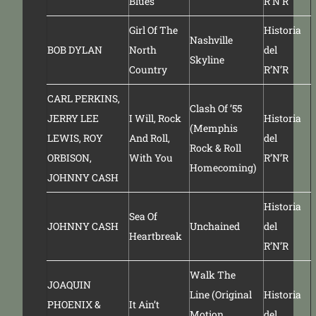
Blues
R’N’R
Girl Of The
Historia
Nashville
BOB DYLAN
North
del
Skyline
Country
R’N’R
CARL PERKINS
,
Clash Of ’55
JERRY LEE
I Will, Rock
Historia
(Memphis
LEWIS
,
ROY
And Roll,
del
Rock & Roll
ORBISON
,
With You
R’N’R
Homecoming)
JOHNNY CASH
Historia
Sea Of
JOHNNY CASH
Unchained
del
Heartbreak
R’N’R
Walk The
JOAQUIN
Line (Original
Historia
PHOENIX &
It Ain’t
Motion
del