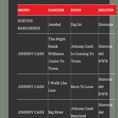
GRUPO
CANCIÓN
DISCO
SECCIÓN
HUEVOS
Jezebel
Dig In!
Sintonía
RANCHEROS
The Night
Hank
Johnny Cash
Historia
JOHNNY CASH
Williams
Is Coming To
del
Came To
Town
R’N’R
Town
Historia
I Walk Lhe
JOHNNY CASH
Born To Lose
del
Line
R’N’R
Historia
Johnny Cash
JOHNNY CASH
Big River
del
Remixed