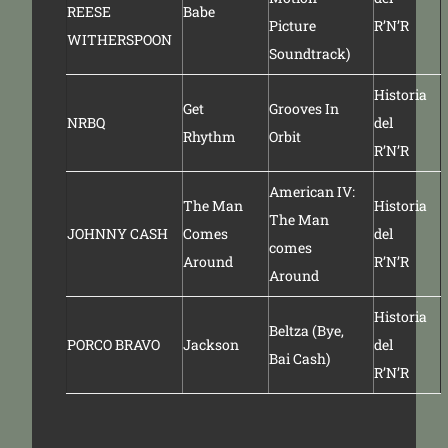
REESE
Babe
Picture
R’N’R
WITHERSPOON
Soundtrack)
Historia
Get
Grooves In
NRBQ
del
Rhythm
Orbit
R’N’R
American IV:
The Man
Historia
The Man
JOHNNY CASH
Comes
del
comes
Around
R’N’R
Around
Historia
Beltza (Bye,
PORCO BRAVO
Jackson
del
Bai Cash)
R’N’R