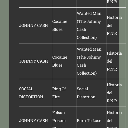
R’N’R
Wanted Man
Historia
Cocaine
(The Johnny
JOHNNY CASH
del
Blues
Cash
R’N’R
Collection)
Wanted Man
Historia
Cocaine
(The Johnny
JOHNNY CASH
del
Blues
Cash
R’N’R
Collection)
Historia
SOCIAL
Ring Of
Social
del
DISTORTION
Fire
Distortion
R’N’R
Folson
Historia
JOHNNY CASH
Prisom
Born To Lose
del