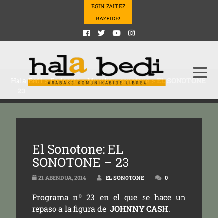
EGIN ZAITEZ
BAZKIDE!
Hala Bedi
>
Podcasts
>
Musika
>
sonotone
>
EL SONOTONE
– 23
El Sonotone: EL
SONOTONE – 23
21 ABENDUA, 2014
EL SONOTONE
0
Programa nº 23 en el que se hace un
repaso a la figura de
JOHNNY CASH
.