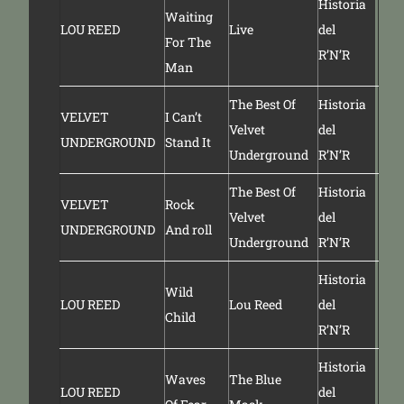
Historia
Waiting
LOU REED
Live
del
For The
R’N’R
Man
The Best Of
Historia
VELVET
I Can’t
Velvet
del
UNDERGROUND
Stand It
Underground
R’N’R
The Best Of
Historia
VELVET
Rock
Velvet
del
UNDERGROUND
And roll
Underground
R’N’R
Historia
Wild
LOU REED
Lou Reed
del
Child
R’N’R
Historia
Waves
The Blue
LOU REED
del