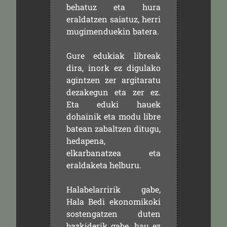
behatuz eta hura
eraldatzen saiatuz, herri
mugimenduekin batera.
Gure edukiak libreak
dira, inork ez digulako
agintzen zer argitaratu
dezakegun eta zer ez.
Eta eduki hauek
dohainik eta modu libre
batean zabaltzen ditugu,
hedapena,
elkarbanatzea eta
eraldaketa helburu.
Halabelarririk gabe,
Hala Bedi ekonomikoki
sostengatzen duten
bazkiderik gabe, hau ez