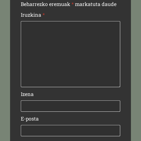
Beharrezko eremuak
*
markatuta daude
Iruzkina
*
Izena
E-posta