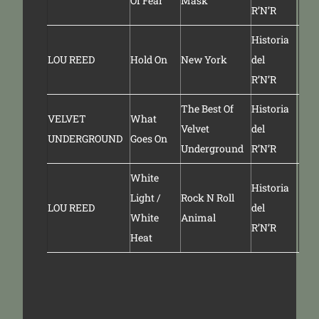
Of Fear
Mask
R’N’R
Historia
LOU REED
Hold On
New York
del
R’N’R
The Best Of
Historia
VELVET
What
Velvet
del
UNDERGROUND
Goes On
Underground
R’N’R
White
Historia
Light /
Rock N Roll
LOU REED
del
White
Animal
R’N’R
Heat