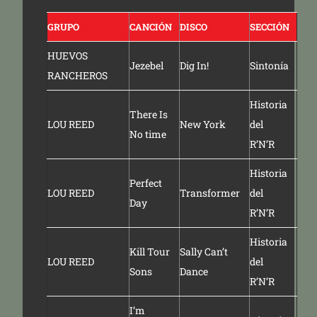
GRUPO
CANCIÓN
DISCO
SECCIÓN
HUEVOS
Jezebel
Dig In!
Sintonía
RANCHEROS
Historia
There Is
LOU REED
New York
del
No time
R’N’R
Historia
Perfect
LOU REED
Transformer
del
Day
R’N’R
Historia
Kill Tour
Sally Can’t
LOU REED
del
Sons
Dance
R’N’R
I’m