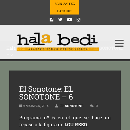
EGIN ZAITEZ
BAZKIDE!
Hala Bedi
>
Podcasts
>
Musika
>
sonotone
>
EL SONOTONE
– 6
El Sonotone: EL
SONOTONE – 6
9 MAIATZA, 2014
EL SONOTONE
0
Programa nº 6 en el que se hace un
repaso a la figura de
LOU REED
.