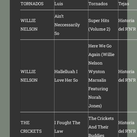
TORNADOS
Luis
Tornados
Tejas
Ain’t
WILLIE
Super Hits
Historia
Neccessarily
NELSON
(Volume 2)
del R’N’R
So
Here We Go
Again (Willie
Nelson
WILLIE
Hallelluah I
Wynton
Historia
NELSON
Love Her So
Marsalis
del R’N’R
Featuring
Norah
Jones)
The Crickets
THE
I Fought The
Historia
And Their
CRICKETS
Law
del R’N’R
Buddies