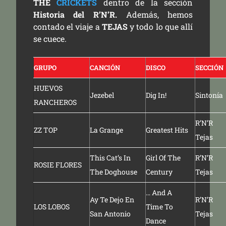
THE
CRICKETS
dentro de la sección
Historia del R’N’R.
Además, hemos
contado el viaje a
TEJAS
y todo lo que allí
se cuece.
GRUPO
CANCIÓN
DISCO
SECCIÓN
HUEVOS
Jezebel
Dig In!
Sintonía
RANCHEROS
R’N’R
ZZ TOP
La Grange
Greatest Hits
Tejas
This Cat’s In
Girl Of The
R’N’R
ROSIE FLORES
The Doghouse
Century
Tejas
… And A
Ay Te Dejo En
R’N’R
LOS LOBOS
Time To
San Antonio
Tejas
Dance