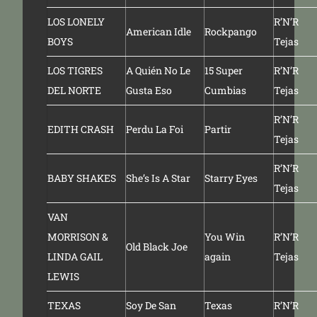
LOS LONELY
R’N’R
American Idle
Rockpango
BOYS
Tejas
LOS TIGRES
A Quién No Le
15 Super
R’N’R
DEL NORTE
Gusta Eso
Cumbias
Tejas
R’N’R
EDITH CRASH
Perdu La Foi
Partir
Tejas
R’N’R
BABY SHAKES
She’s Is A Star
Starry Eyes
Tejas
VAN
MORRISON &
You Win
R’N’R
Old Black Joe
LINDA GAIL
again
Tejas
LEWIS
TEXAS
Soy De San
Texas
R’N’R