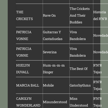
The Crickets
THE
Historia
Rave On
And Their
CRICKETS
del R’N’R
Buddies
PATRICIA
Guitarras Y
Viva
Novedad
VONNE
Castañuelas
Bandolera
PATRICIA
Viva
Severina
Novedad
VONNE
Bandolera
HUELYN
Hum-m-m-m
R’N’R
The Best Of
DUVALL
Dinger
Tejas
R’N’R
MARCIA BALL
Mobile
Gatorhythms
Tejas
CAROLYN
Miss
R’N’R
Misunderstood
WONDERLAND
Understood
Tejas