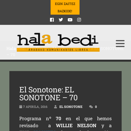
EGIN ZAITEZ
BAZKIDE!
Hala Bedi
>
Podcasts
>
Musika
>
sonotone
>
EL SONOTONE
– 70
El Sonotone: EL
SONOTONE – 70
7 APIRILA, 2016
EL SONOTONE
0
Programa nº
70
en el que hemos
revisado a
WILLIE NELSON
y a