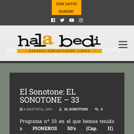
EGIN ZAITEZ
BAZKIDE!
Hala Bedi
>
Podcasts
>
Musika
>
sonotone
>
EL SONOTONE
– 33
El Sonotone: EL
SONOTONE – 33
6 MARTXOA, 2015
EL SONOTONE
0
Programa nº 33 en el que hemos tenido
a
PIONEROS 50’s (Cap. II)
.