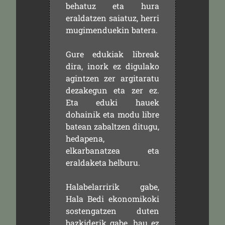
behatuz eta hura
eraldatzen saiatuz, herri
mugimenduekin batera.
Gure edukiak libreak
dira, inork ez digulako
agintzen zer argitaratu
dezakegun eta zer ez.
Eta eduki hauek
dohainik eta modu libre
batean zabaltzen ditugu,
hedapena,
elkarbanatzea eta
eraldaketa helburu.
Halabelarririk gabe,
Hala Bedi ekonomikoki
sostengatzen duten
bazkiderik gabe, hau ez