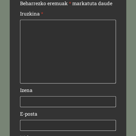
Beharrezko eremuak
*
markatuta daude
Iruzkina
*
Izena
E-posta