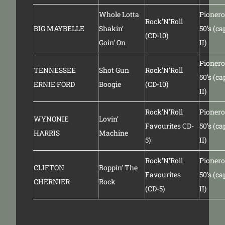
Whole Lotta
Pionero
Rock’N’Roll
BIG MAYBELLE
Shakin’
50’s (ca
(CD-10)
Goin’ On
II)
Pionero
TENNESSEE
Shot Gun
Rock’N’Roll
50’s (ca
ERNIE FORD
Boogie
(CD-10)
II)
Rock’N’Roll
Pionero
WYNONIE
Lovin’
Favourites CD-
50’s (ca
HARRIS
Machine
5)
II)
Rock’N’Roll
Pionero
CLIFTON
Boppin’ The
Favourites
50’s (ca
CHERNIER
Rock
(CD-5)
II)