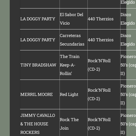
Elegido
El Sabor Del
Disco
LA DOGGY PARTY
440 Therzios
Vicio
Elegido
Carreteras
Disco
LA DOGGY PARTY
440 Therzios
Secundarias
Elegido
The Train
Pionero
Rock’N’Roll
TINY BRADSHAW
Keep-A-
50’s (ca
(CD-2)
Rollin’
II)
Pionero
Rock’N’Roll
MERRIL MOORE
Red Light
50’s (ca
(CD-2)
II)
JIMMY CAVALLO
Pionero
Rock The
Rock’N’Roll
& THE HOUSE
50’s (ca
Join
(CD-2)
ROCKERS
II)