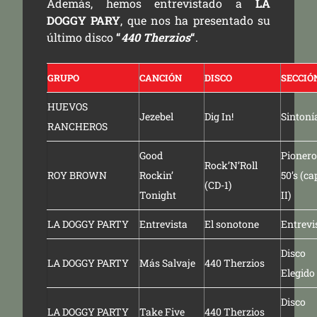
Además, hemos entrevistado a
LA
DOGGY PARY
, que nos ha presentado su
último disco
“
440 Therzios
“
.
GRUPO
CANCIÓN
DISCO
SECCIÓ
HUEVOS
Jezebel
Dig In!
Sintoní
RANCHEROS
Good
Pionero
Rock’N’Roll
ROY BROWN
Rockin’
50’s (ca
(CD-1)
Tonight
II)
LA DOGGY PARTY
Entrevista
El sonotone
Entrevi
Disco
LA DOGGY PARTY
Más Salvaje
440 Therzios
Elegido
Disco
LA DOGGY PARTY
Take Five
440 Therzios