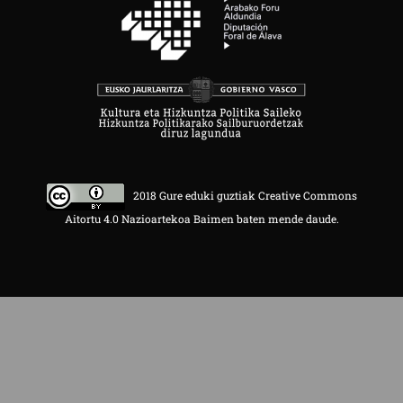
2018 Gure eduki guztiak Creative Commons
Aitortu 4.0 Nazioartekoa Baimen baten mende daude.