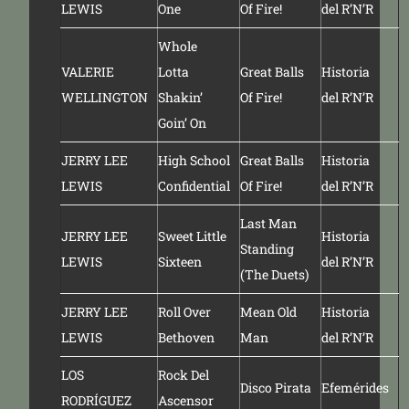
LEWIS
One
Of Fire!
del R’N’R
Whole
VALERIE
Lotta
Great Balls
Historia
WELLINGTON
Shakin’
Of Fire!
del R’N’R
Goin’ On
JERRY LEE
High School
Great Balls
Historia
LEWIS
Confidential
Of Fire!
del R’N’R
Last Man
JERRY LEE
Sweet Little
Historia
Standing
LEWIS
Sixteen
del R’N’R
(The Duets)
JERRY LEE
Roll Over
Mean Old
Historia
LEWIS
Bethoven
Man
del R’N’R
LOS
Rock Del
Disco Pirata
Efemérides
RODRÍGUEZ
Ascensor