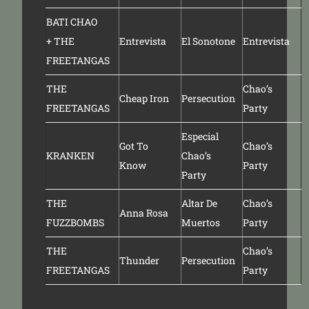
BATI CHAO
+
THE
Entrevista
El Sonotone
Entrevista
FREETANGAS
THE
Chao’s
Cheap Iron
Persecution
FREETANGAS
Party
Especial
Got To
Chao’s
KRANKEN
Chao’s
Know
Party
Party
THE
Altar De
Chao’s
Anna Rosa
FUZZBOMBS
Muertos
Party
THE
Chao’s
Thunder
Persecution
FREETANGAS
Party