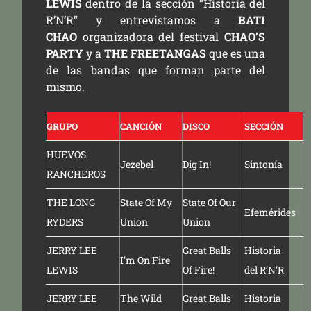
LEWIS
dentro de la sección “Historia del
R’N’R” y entrevistamos a
BATI
CHAO
organizadora del festival
CHAO’S
PARTY
y a
THE FREETANGAS
que es una
de las bandas que forman parte del
mismo.
GRUPO
CANCIÓN
DISCO
SECCIÓN
HUEVOS
Jezebel
Dig In!
Sintonía
RANCHEROS
THE LONG
State Of My
State Of Our
Efemérides
RYDERS
Union
Union
JERRY LEE
Great Balls
Historia
I’m On Fire
LEWIS
Of Fire!
del R’N’R
JERRY LEE
The Wild
Great Balls
Historia