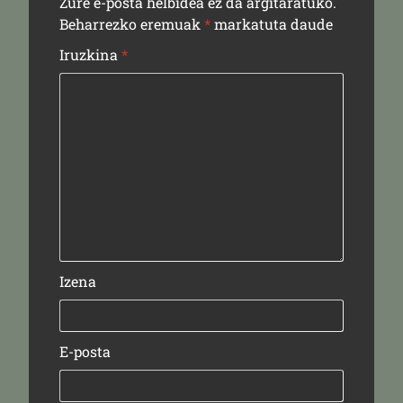
Zure e-posta helbidea ez da argitaratuko.
Beharrezko eremuak
*
markatuta daude
Iruzkina
*
Izena
E-posta