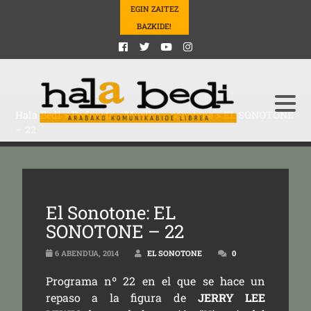
EGIN ZAITEZ
BAZKIDE!
Hala Bedi
>
Podcasts
>
Musika
>
sonotone
>
EL SONOTONE
– 22
El Sonotone: EL
SONOTONE – 22
6 ABENDUA, 2014
EL SONOTONE
0
Programa nº 22 en el que se hace un
repaso a la figura de
JERRY LEE