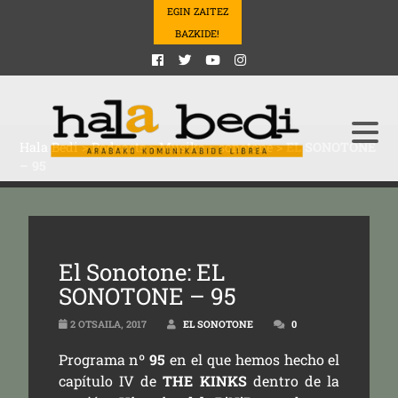
EGIN ZAITEZ
BAZKIDE!
Hala Bedi
>
Podcasts
>
Musika
>
sonotone
>
EL SONOTONE
– 95
El Sonotone: EL
SONOTONE – 95
2 OTSAILA, 2017
EL SONOTONE
0
Programa nº
95
en el que hemos hecho el
capítulo IV de
THE KINKS
dentro de la