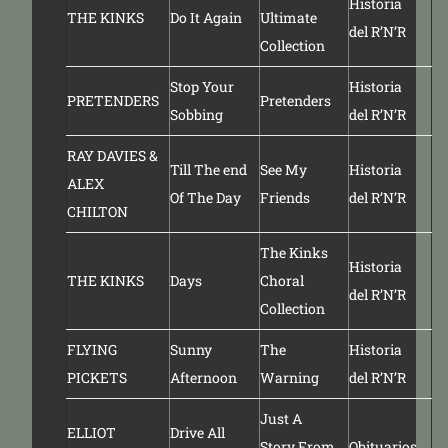
Historia
THE KINKS
Do It Again
Ultimate
del R’N’R
Collection
Stop Your
Historia
PRETENDERS
Pretenders
Sobbing
del R’N’R
RAY DAVIES &
Till The end
See My
Historia
ALEX
Of The Day
Friends
del R’N’R
CHILTON
The Kinks
Historia
THE KINKS
Days
Choral
del R’N’R
Collection
FLYING
Sunny
The
Historia
PICKETS
Afternoon
Warning
del R’N’R
Just A
ELLIOT
Drive All
Story From
Obituarios