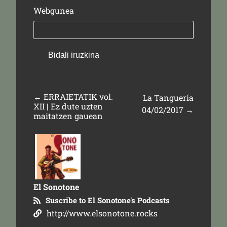
Webgunea
←
ERRAIETATIK vol.
La Tanguería
XII | Ez dute uzten
04/02/2017
→
maitatzen gauean
El Sonotone
Suscribe to El Sonotone's Podcasts
http://www.elsonotone.rocks