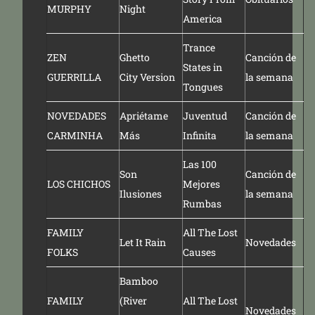
MURPHY
Night
America
Trance
ZEN
Ghetto
Canción de
States in
GUERRILLA
City Version
la semana
Tongues
NOVEDADES
Apriétame
Juventud
Canción de
CARMINHA
Más
Infinita
la semana
Las 100
Son
Canción de
LOS CHICHOS
Mejores
Ilusiones
la semana
Rumbas
FAMILY
All The Lost
Let It Rain
Novedades
FOLKS
Causes
Bamboo
FAMILY
(River
All The Lost
Novedades