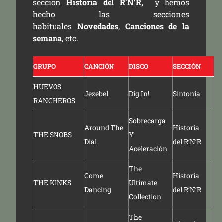
sección
Historia del R’N’R,
y hemos
hecho las secciones
habituales
Novedades
,
Canciones de la
semana
, etc.
GRUPO
CANCIÓN
DISCO
SECCIÓN
HUEVOS
Jezebel
Dig In!
Sintonía
RANCHEROS
Sobrecarga
Around The
Historia
THE SNOBS
Y
Dial
del R’N’R
Aceleración
The
Come
Historia
THE KINKS
Ultimate
Dancing
del R’N’R
Collection
The