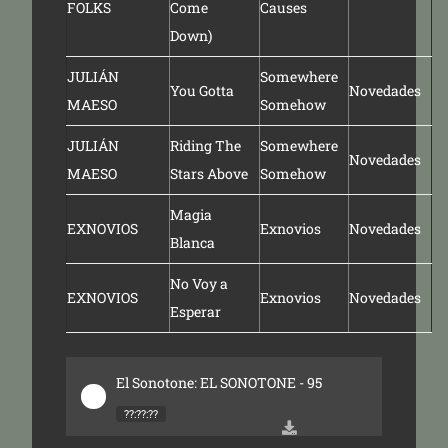
FOLKS
Come
Causes
Down)
JULIÁN
Somewhere
You Gotta
Novedades
MAESO
Somehow
JULIÁN
Riding The
Somewhere
Novedades
MAESO
Stars Above
Somehow
Magia
EXNOVIOS
Exnovios
Novedades
Blanca
No Voy a
EXNOVIOS
Exnovios
Novedades
Esperar
El Sonotone: EL SONOTONE - 95
??:??:??