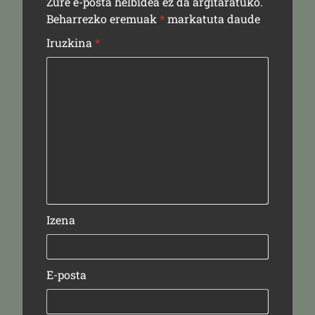
Zure e-posta helbidea ez da argitaratuko.
Beharrezko eremuak
*
markatuta daude
Iruzkina
*
Izena
E-posta