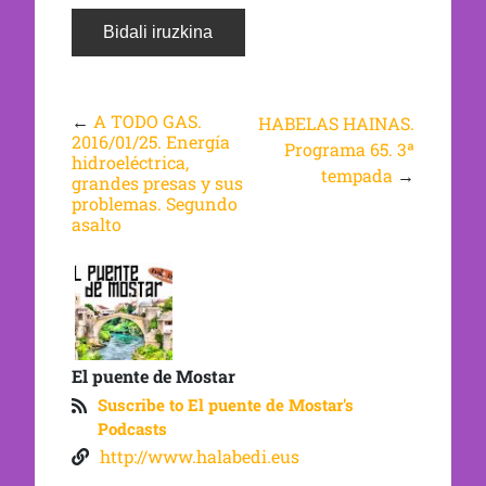
←
A TODO GAS.
HABELAS HAINAS.
2016/01/25. Energía
Programa 65. 3ª
hidroeléctrica,
tempada
→
grandes presas y sus
problemas. Segundo
asalto
El puente de Mostar
Suscribe to El puente de Mostar's
Podcasts
http://www.halabedi.eus