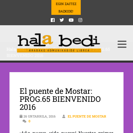
EGIN ZAITEZ
BAZKIDE!
Hala Bedi
>
Podcasts
>
Sozialak
>
puente
>
PROG.65
BIENVENIDO 2016
El puente de Mostar:
PROG.65 BIENVENIDO
2016
26 URTARRILA, 2016
EL PUENTE DE MOSTAR
0
¡Año nuevo, vida nueva! Nuestro primer