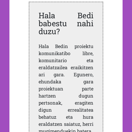
Hala Bedi
babestu nahi
duzu?
Hala Bedin proiektu
komunikatibo libre,
komunitario eta
eraldatzailea eraikitzen
ari gara. Egunero,
ehundaka gara
proiektuan parte
hartzen dugun
pertsonak, eragiten
digun errealitatea
behatuz eta hura
eraldatzen saiatuz, herri
mugimenduekin batera.