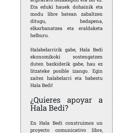
Eta eduki hauek dohainik eta
modu libre batean zabaltzen
ditugu, hedapena,
elkarbanatzea eta eraldaketa
helburu.
Halabelarririk gabe, Hala Bedi
ekonomikoki sostengatzen
duten bazkiderik gabe, hau ez
litzateke posible izango. Egin
zaitez halabelarri eta babestu
Hala Bedi!
¿Quieres apoyar a
Hala Bedi?
En Hala Bedi construimos un
proyecto comunicativo libre,