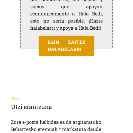
socios que apoyan
económicamente a Hala Bedi,
esto no sería posible. ¡Hazte
halabelarri y apoya a Hala Bedi!
EGIN ZAITEZ
HALABELARRI
Edit
Utzi erantzuna
Zure e-posta helbidea ez da argitaratuko.
Beharrezko eremuak
*
markatuta daude