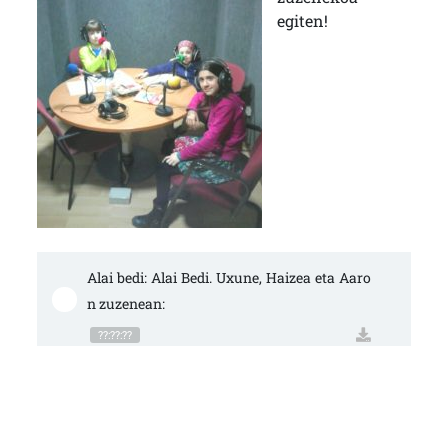
egiten!
Alai bedi: Alai Bedi. Uxune, Haizea eta Aaro
n zuzenean:
??:??:??