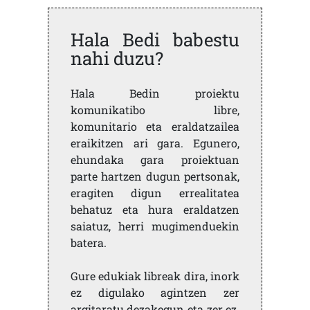
Hala Bedi babestu
nahi duzu?
Hala Bedin proiektu
komunikatibo libre,
komunitario eta eraldatzailea
eraikitzen ari gara. Egunero,
ehundaka gara proiektuan
parte hartzen dugun pertsonak,
eragiten digun errealitatea
behatuz eta hura eraldatzen
saiatuz, herri mugimenduekin
batera.
Gure edukiak libreak dira, inork
ez digulako agintzen zer
argitaratu dezakegun eta zer ez.