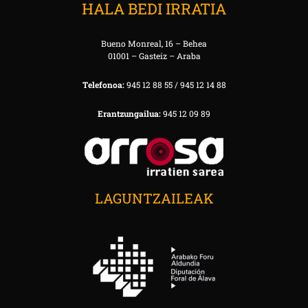
HALA BEDI IRRATIA
Bueno Monreal, 16 – Behea
01001 – Gasteiz – Araba
Telefonoa:
945 12 88 55 / 945 12 14 88
Erantzungailua:
945 12 09 89
LAGUNTZAILEAK