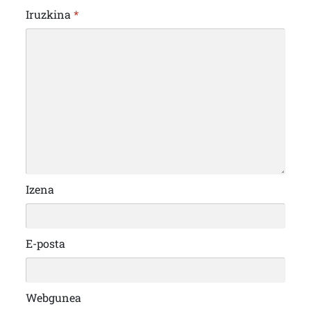
Iruzkina
*
Izena
E-posta
Webgunea