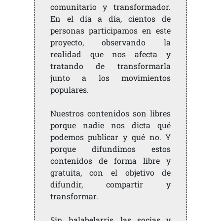
comunitario y transformador.
En el día a día, cientos de
personas participamos en este
proyecto, observando la
realidad que nos afecta y
tratando de transformarla
junto a los movimientos
populares.
Nuestros contenidos son libres
porque nadie nos dicta qué
podemos publicar y qué no. Y
porque difundimos estos
contenidos de forma libre y
gratuita, con el objetivo de
difundir, compartir y
transformar.
Sin halabelarris, las socias y