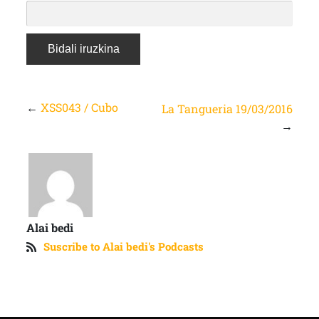
←
XSS043 / Cubo
La Tangueria 19/03/2016
→
Alai bedi
Suscribe to Alai bedi's Podcasts