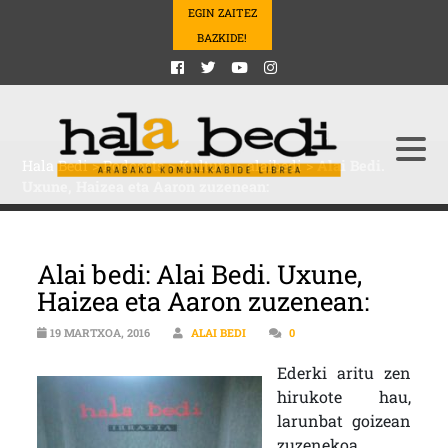
EGIN ZAITEZ
BAZKIDE!
Hala Bedi
>
Podcasts
>
Kultura
>
alaibedi
>
Alai Bedi.
Uxune, Haizea eta Aaron zuzenean:
Alai bedi: Alai Bedi. Uxune,
Haizea eta Aaron zuzenean:
19 MARTXOA, 2016
ALAI BEDI
0
Ederki aritu zen
hirukote hau,
larunbat goizean
zuzenekoa