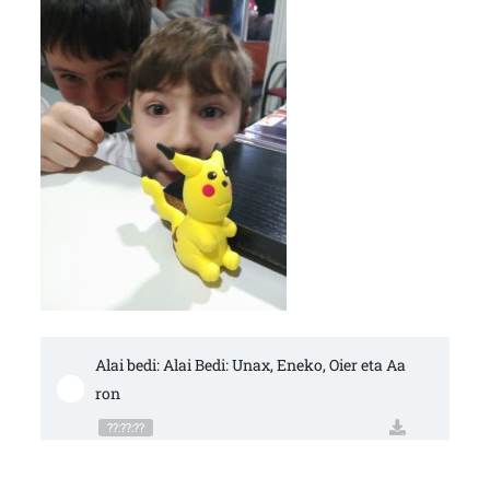
Alai bedi: Alai Bedi: Unax, Eneko, Oier eta Aa
ron
??:??:??