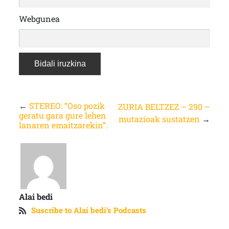
Webgunea
←
STEREO: “Oso pozik
ZURIA BELTZEZ – 290 –
geratu gara gure lehen
mutazioak sustatzen
→
lanaren emaitzarekin”.
Alai bedi
Suscribe to Alai bedi's Podcasts