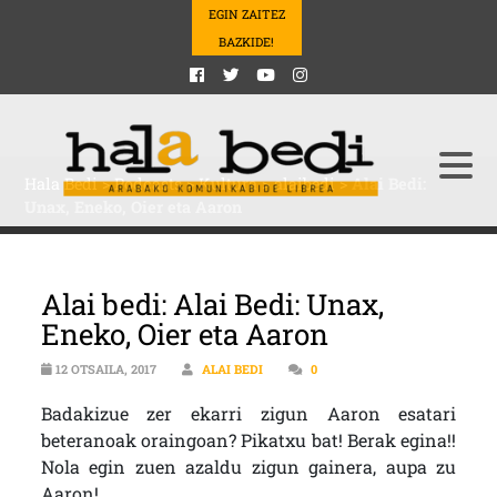
EGIN ZAITEZ
BAZKIDE!
Hala Bedi
>
Podcasts
>
Kultura
>
alaibedi
>
Alai Bedi:
Unax, Eneko, Oier eta Aaron
Alai bedi: Alai Bedi: Unax,
Eneko, Oier eta Aaron
12 OTSAILA, 2017
ALAI BEDI
0
Badakizue zer ekarri zigun Aaron esatari
beteranoak oraingoan? Pikatxu bat! Berak egina!!
Nola egin zuen azaldu zigun gainera, aupa zu
Aaron!