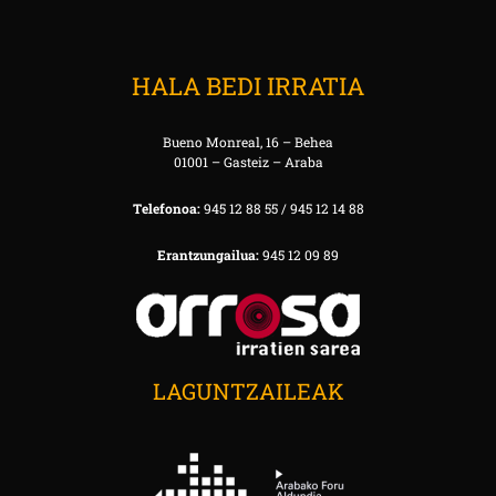
HALA BEDI IRRATIA
Bueno Monreal, 16 – Behea
01001 – Gasteiz – Araba
Telefonoa:
945 12 88 55 / 945 12 14 88
Erantzungailua:
945 12 09 89
LAGUNTZAILEAK