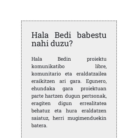
Hala Bedi babestu
nahi duzu?
Hala Bedin proiektu
komunikatibo libre,
komunitario eta eraldatzailea
eraikitzen ari gara. Egunero,
ehundaka gara proiektuan
parte hartzen dugun pertsonak,
eragiten digun errealitatea
behatuz eta hura eraldatzen
saiatuz, herri mugimenduekin
batera.