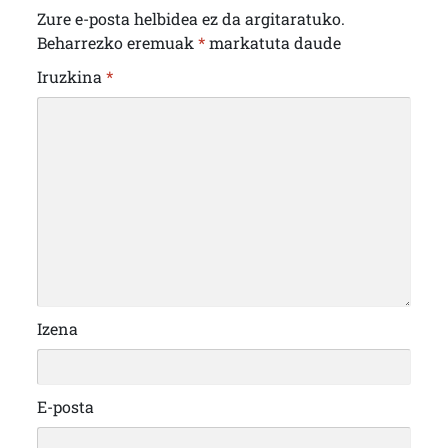
Zure e-posta helbidea ez da argitaratuko.
Beharrezko eremuak
*
markatuta daude
Iruzkina
*
Izena
E-posta