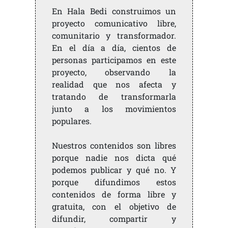
En Hala Bedi construimos un
proyecto comunicativo libre,
comunitario y transformador.
En el día a día, cientos de
personas participamos en este
proyecto, observando la
realidad que nos afecta y
tratando de transformarla
junto a los movimientos
populares.
Nuestros contenidos son libres
porque nadie nos dicta qué
podemos publicar y qué no. Y
porque difundimos estos
contenidos de forma libre y
gratuita, con el objetivo de
difundir, compartir y