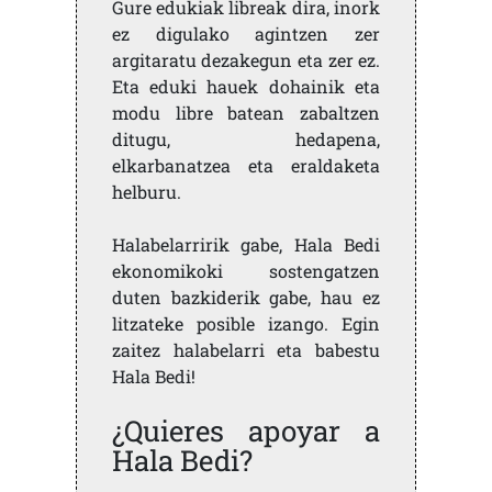
Gure edukiak libreak dira, inork
ez digulako agintzen zer
argitaratu dezakegun eta zer ez.
Eta eduki hauek dohainik eta
modu libre batean zabaltzen
ditugu, hedapena,
elkarbanatzea eta eraldaketa
helburu.
Halabelarririk gabe, Hala Bedi
ekonomikoki sostengatzen
duten bazkiderik gabe, hau ez
litzateke posible izango. Egin
zaitez halabelarri eta babestu
Hala Bedi!
¿Quieres apoyar a
Hala Bedi?