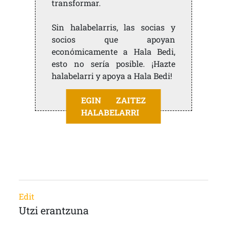
transformar.
Sin halabelarris, las socias y
socios que apoyan
económicamente a Hala Bedi,
esto no sería posible. ¡Hazte
halabelarri y apoya a Hala Bedi!
EGIN ZAITEZ
HALABELARRI
Edit
Utzi erantzuna