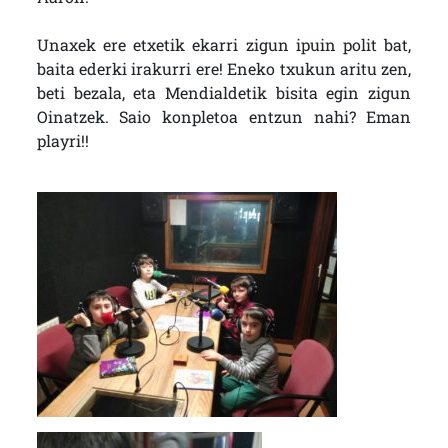
Unaxek ere etxetik ekarri zigun ipuin polit bat,
baita ederki irakurri ere! Eneko txukun aritu zen,
beti bezala, eta Mendialdetik bisita egin zigun
Oinatzek. Saio konpletoa entzun nahi? Eman
playri!!