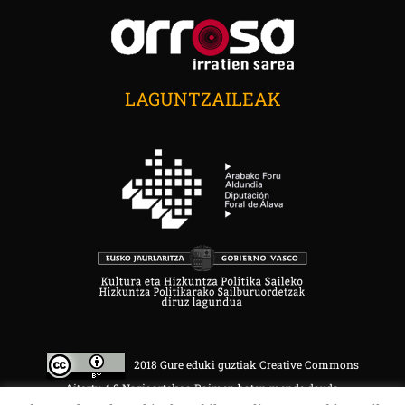
LAGUNTZAILEAK
2018 Gure eduki guztiak Creative Commons
Aitortu 4.0 Nazioartekoa Baimen baten mende daude.