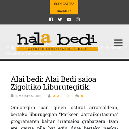
EGIN ZAITEZ
BAZKIDE!
Hala Bedi
>
Podcasts
>
Kultura
>
alaibedi
>
Alai Bedi saioa
Zigoitiko Liburutegitik:
Alai bedi: Alai Bedi saioa
Zigoitiko Liburutegitik:
15 MAIATZA, 2016
ALAI BEDI
0
Ondategira joan ginen ostiral arratsaldean,
bertako liburugegian “Parkeen Jarraikortasuna”
programaren baitan irratsaioa grabatzera. Izan
ere, gauza pila bat egin dute bertako neska-