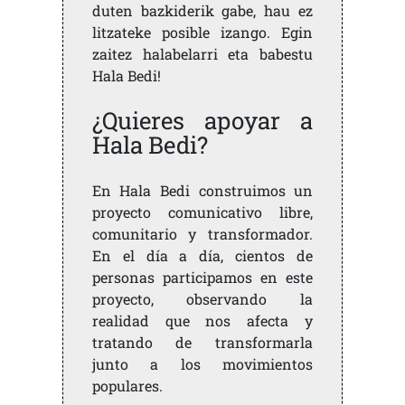
duten bazkiderik gabe, hau ez
litzateke posible izango. Egin
zaitez halabelarri eta babestu
Hala Bedi!
¿Quieres apoyar a
Hala Bedi?
En Hala Bedi construimos un
proyecto comunicativo libre,
comunitario y transformador.
En el día a día, cientos de
personas participamos en este
proyecto, observando la
realidad que nos afecta y
tratando de transformarla
junto a los movimientos
populares.