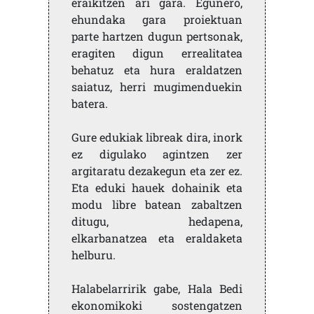
eraikitzen ari gara. Egunero,
ehundaka gara proiektuan
parte hartzen dugun pertsonak,
eragiten digun errealitatea
behatuz eta hura eraldatzen
saiatuz, herri mugimenduekin
batera.
Gure edukiak libreak dira, inork
ez digulako agintzen zer
argitaratu dezakegun eta zer ez.
Eta eduki hauek dohainik eta
modu libre batean zabaltzen
ditugu, hedapena,
elkarbanatzea eta eraldaketa
helburu.
Halabelarririk gabe, Hala Bedi
ekonomikoki sostengatzen