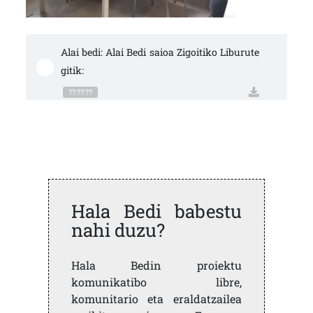
Alai bedi: Alai Bedi saioa Zigoitiko Liburute
gitik:
??:??:??
Hala Bedi babestu
nahi duzu?
Hala Bedin proiektu
komunikatibo libre,
komunitario eta eraldatzailea