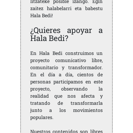
litzateke posible izango. Egin
zaitez halabelarri eta babestu
Hala Bedi!
¿Quieres apoyar a
Hala Bedi?
En Hala Bedi construimos un
proyecto comunicativo libre,
comunitario y transformador.
En el día a día, cientos de
personas participamos en este
proyecto, observando la
realidad que nos afecta y
tratando de transformarla
junto a los movimientos
populares.
Nuestros contenidos son libres