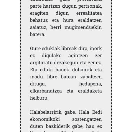
parte hartzen dugun pertsonak,
eragiten digun errealitatea
behatuz eta hura eraldatzen
saiatuz, herri mugimenduekin
batera.
Gure edukiak libreak dira, inork
ez digulako agintzen zer
argitaratu dezakegun eta zer ez.
Eta eduki hauek dohainik eta
modu libre batean zabaltzen
ditugu, hedapena,
elkarbanatzea eta eraldaketa
helburu.
Halabelarririk gabe, Hala Bedi
ekonomikoki sostengatzen
duten bazkiderik gabe, hau ez