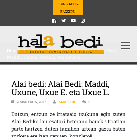
EGIN ZAITEZ
BAZKIDE!
Hala Bedi
>
Podcasts
>
Kultura
>
alaibedi
>
Alai Bedi:
Maddi, Uxune, Uxue E. eta Uxue L.
Alai bedi: Alai Bedi: Maddi,
Uxune, Uxue E. eta Uxue L.
12 MARTXOA, 2017
ALAI BEDI
0
Entzun, entzun ze irratsaio txukuna egin zuten
Alai Bediko lau esatari beterano hauek!! Irratian
parte hartzen duten familien artean gazta baten
zozketa ere izan genuen, konpleto!!