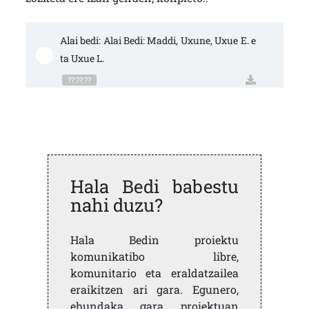
Alai bedi: Alai Bedi: Maddi, Uxune, Uxue E. e
ta Uxue L.
??:??:??
Hala Bedi babestu
nahi duzu?
Hala Bedin proiektu
komunikatibo libre,
komunitario eta eraldatzailea
eraikitzen ari gara. Egunero,
ehundaka gara proiektuan