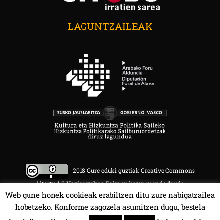
LAGUNTZAILEAK
2018 Gure eduki guztiak Creative Commons
Aitortu 4.0 Nazioartekoa Baimen baten mende daude.
Web gune honek cookieak erabiltzen ditu zure nabigatzailea
hobetzeko. Konforme zagozela asumitzen dugu, bestela