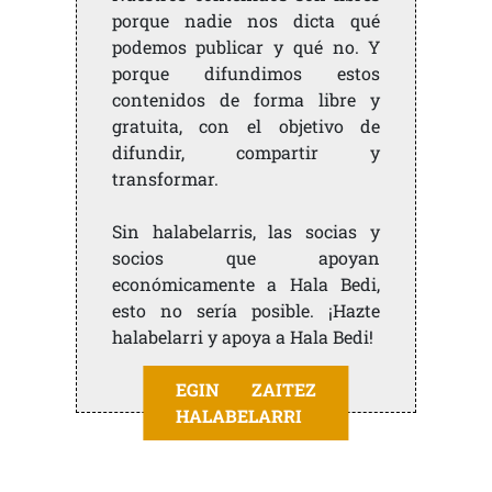
porque nadie nos dicta qué
podemos publicar y qué no. Y
porque difundimos estos
contenidos de forma libre y
gratuita, con el objetivo de
difundir, compartir y
transformar.
Sin halabelarris, las socias y
socios que apoyan
económicamente a Hala Bedi,
esto no sería posible. ¡Hazte
halabelarri y apoya a Hala Bedi!
EGIN ZAITEZ
HALABELARRI