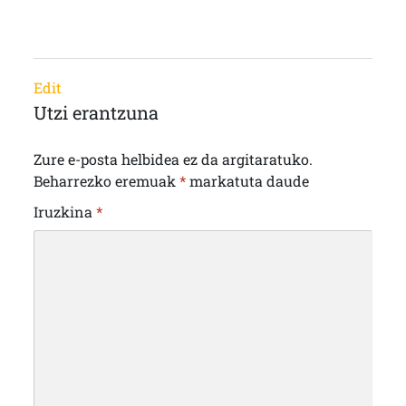
Edit
Utzi erantzuna
Zure e-posta helbidea ez da argitaratuko.
Beharrezko eremuak
*
markatuta daude
Iruzkina
*