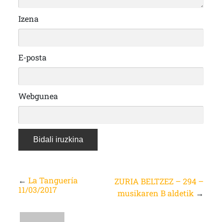
Izena
E-posta
Webgunea
←
La Tanguería
ZURIA BELTZEZ – 294 –
11/03/2017
musikaren B aldetik
→