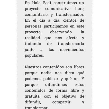
En Hala Bedi construimos un
proyecto comunicativo libre,
comunitario y transformador.
En el día a día, cientos de
personas participamos en este
proyecto, observando la
realidad que nos afecta y
tratando de transformarla
junto a los movimientos
populares.
Nuestros contenidos son libres
porque nadie nos dicta qué
podemos publicar y qué no. Y
porque difundimos estos
contenidos de forma libre y
gratuita, con el objetivo de
difundir, compartir y
transformar.