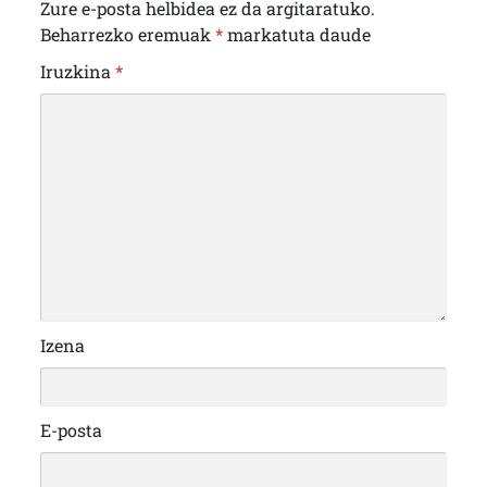
Zure e-posta helbidea ez da argitaratuko.
Beharrezko eremuak
*
markatuta daude
Iruzkina
*
Izena
E-posta