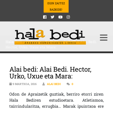
EGIN ZAITEZ
BAZKIDE!
Hala Bedi
>
Podcasts
>
Kultura
>
alaibedi
>
Alai Bedi.
Hector, Urko, Uxue eta Mara:
Alai bedi: Alai Bedi. Hector,
Urko, Uxue eta Mara:
9 MARTXOA, 2016
ALAI BEDI
0
Odon de Apraizetik guztiak, berriro etorri ziren
Hala Bediren estudioetara. Atletismoa,
txirrindularitza, errugbia
… Marak ipuintxoa ere