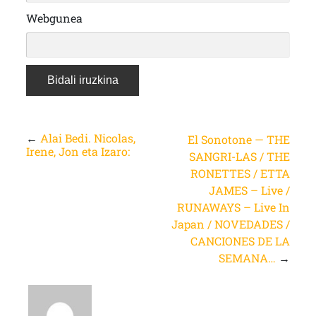
Webgunea
←
Alai Bedi. Nicolas,
El Sonotone — THE
Irene, Jon eta Izaro:
SANGRI-LAS / THE
RONETTES / ETTA
JAMES – Live /
RUNAWAYS – Live In
Japan / NOVEDADES /
CANCIONES DE LA
SEMANA…
→