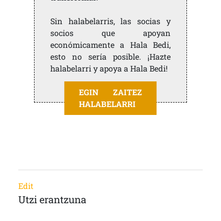
Sin halabelarris, las socias y
socios que apoyan
económicamente a Hala Bedi,
esto no sería posible. ¡Hazte
halabelarri y apoya a Hala Bedi!
EGIN ZAITEZ
HALABELARRI
Edit
Utzi erantzuna