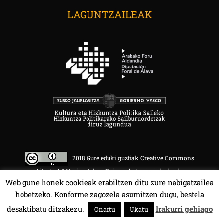
LAGUNTZAILEAK
2018 Gure eduki guztiak Creative Commons
Aitortu 4.0 Nazioartekoa Baimen baten mende daude.
Web gune honek cookieak erabiltzen ditu zure nabigatzailea
hobetzeko. Konforme zagozela asumitzen dugu, bestela
desaktibatu ditzakezu.
Irakurri gehiago
Onartu
Ukatu
HALA BEDI BAT 107.4 MHz.