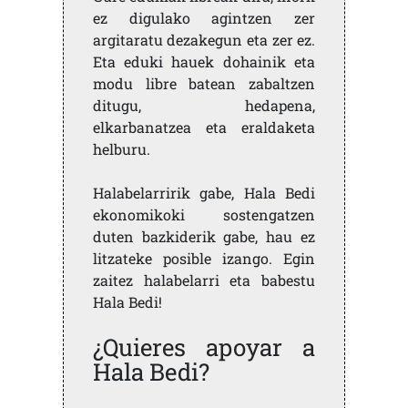
ez digulako agintzen zer
argitaratu dezakegun eta zer ez.
Eta eduki hauek dohainik eta
modu libre batean zabaltzen
ditugu, hedapena,
elkarbanatzea eta eraldaketa
helburu.
Halabelarririk gabe, Hala Bedi
ekonomikoki sostengatzen
duten bazkiderik gabe, hau ez
litzateke posible izango. Egin
zaitez halabelarri eta babestu
Hala Bedi!
¿Quieres apoyar a
Hala Bedi?