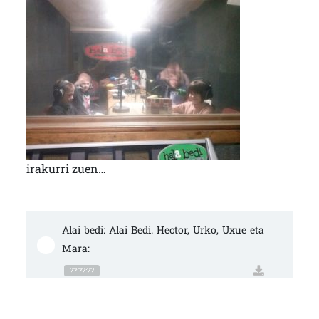
irakurri zuen…
Alai bedi: Alai Bedi. Hector, Urko, Uxue eta 
Mara:
??:??:??