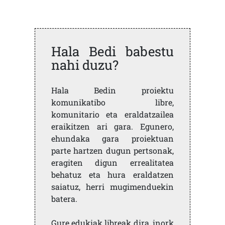
Hala Bedi babestu
nahi duzu?
Hala Bedin proiektu
komunikatibo libre,
komunitario eta eraldatzailea
eraikitzen ari gara. Egunero,
ehundaka gara proiektuan
parte hartzen dugun pertsonak,
eragiten digun errealitatea
behatuz eta hura eraldatzen
saiatuz, herri mugimenduekin
batera.
Gure edukiak libreak dira, inork