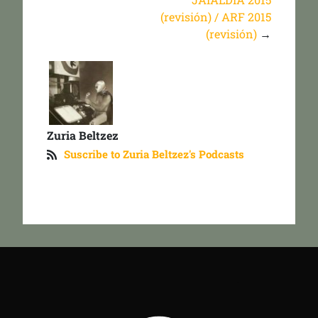
(revisión) / ARF 2015
(revisión)
→
Zuria Beltzez
Suscribe to Zuria Beltzez's Podcasts