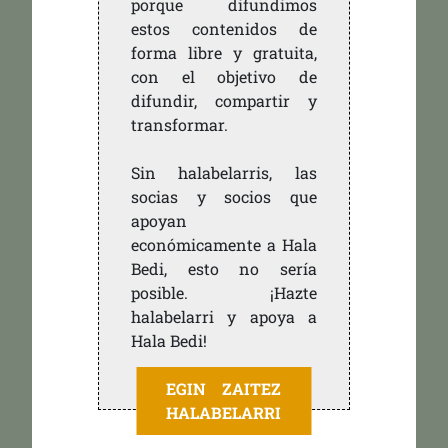
porque difundimos
estos contenidos de
forma libre y gratuita,
con el objetivo de
difundir, compartir y
transformar.
Sin halabelarris, las
socias y socios que
apoyan
económicamente a Hala
Bedi, esto no sería
posible. ¡Hazte
halabelarri y apoya a
Hala Bedi!
EGIN ZAITEZ
HALABELARRI