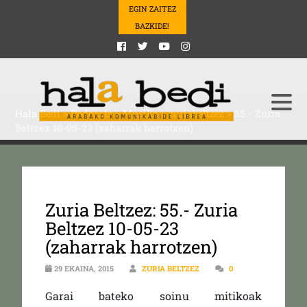
EGIN ZAITEZ
BAZKIDE!
Hala Bedi
>
Podcasts
>
Musika
>
zuriabeltzez
>
55.- Zuria
Beltzez 10-05-23 (zaharrak harrotzen)
Zuria Beltzez: 55.- Zuria
Beltzez 10-05-23
(zaharrak harrotzen)
29 EKAINA, 2015
ZURIA BELTZEZ
0
Garai bateko soinu mitikoak