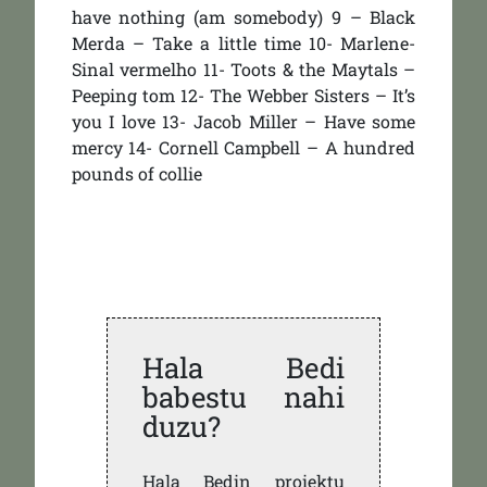
have nothing (am somebody) 9 – Black
Merda – Take a little time 10- Marlene-
Sinal vermelho 11- Toots & the Maytals –
Peeping tom 12- The Webber Sisters – It’s
you I love 13- Jacob Miller – Have some
mercy 14- Cornell Campbell – A hundred
pounds of collie
Hala Bedi
babestu nahi
duzu?
Hala Bedin proiektu