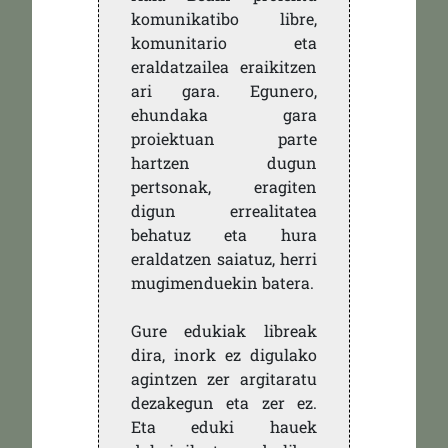
komunikatibo libre,
komunitario eta
eraldatzailea eraikitzen
ari gara. Egunero,
ehundaka gara
proiektuan parte
hartzen dugun
pertsonak, eragiten
digun errealitatea
behatuz eta hura
eraldatzen saiatuz, herri
mugimenduekin batera.
Gure edukiak libreak
dira, inork ez digulako
agintzen zer argitaratu
dezakegun eta zer ez.
Eta eduki hauek