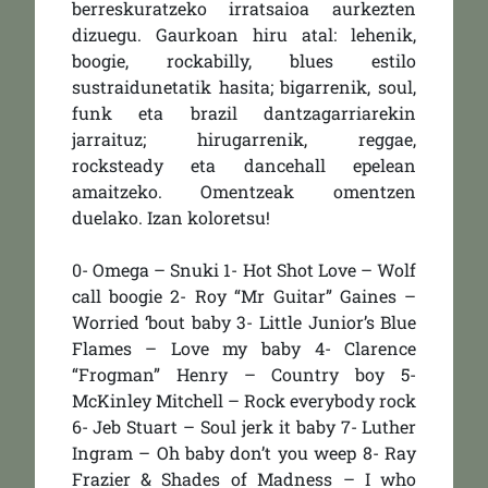
berreskuratzeko irratsaioa aurkezten
dizuegu. Gaurkoan hiru atal: lehenik,
boogie, rockabilly, blues estilo
sustraidunetatik hasita; bigarrenik, soul,
funk eta brazil dantzagarriarekin
jarraituz; hirugarrenik, reggae,
rocksteady eta dancehall epelean
amaitzeko. Omentzeak omentzen
duelako. Izan koloretsu!
0- Omega – Snuki 1- Hot Shot Love – Wolf
call boogie 2- Roy “Mr Guitar” Gaines –
Worried ‘bout baby 3- Little Junior’s Blue
Flames – Love my baby 4- Clarence
“Frogman” Henry – Country boy 5-
McKinley Mitchell – Rock everybody rock
6- Jeb Stuart – Soul jerk it baby 7- Luther
Ingram – Oh baby don’t you weep 8- Ray
Frazier & Shades of Madness – I who