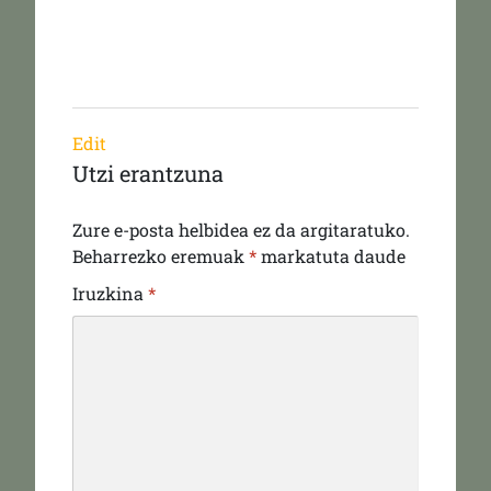
Edit
Utzi erantzuna
Zure e-posta helbidea ez da argitaratuko.
Beharrezko eremuak
*
markatuta daude
Iruzkina
*