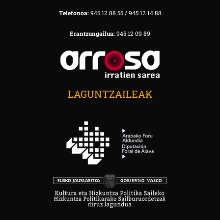
Telefonoa:
945 12 88 55 / 945 12 14 88
Erantzungailua:
945 12 09 89
LAGUNTZAILEAK