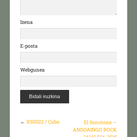
Izena
E-posta
Webgunea
←
XSS022 / Cubo
El Sonotone —
ANDOAINGO ROCK
JAIALDIA 2015