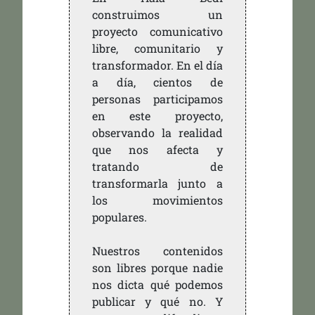
construimos un
proyecto comunicativo
libre, comunitario y
transformador. En el día
a día, cientos de
personas participamos
en este proyecto,
observando la realidad
que nos afecta y
tratando de
transformarla junto a
los movimientos
populares.
Nuestros contenidos
son libres porque nadie
nos dicta qué podemos
publicar y qué no. Y