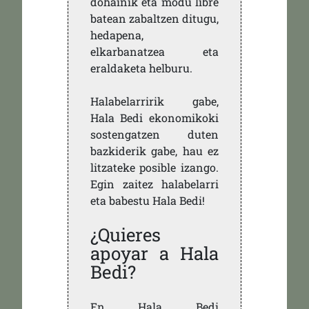
dohainik eta modu libre
batean zabaltzen ditugu,
hedapena,
elkarbanatzea eta
eraldaketa helburu.
Halabelarririk gabe,
Hala Bedi ekonomikoki
sostengatzen duten
bazkiderik gabe, hau ez
litzateke posible izango.
Egin zaitez halabelarri
eta babestu Hala Bedi!
¿Quieres
apoyar a Hala
Bedi?
En Hala Bedi