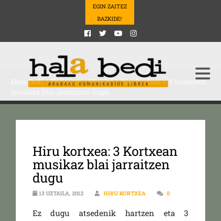
EGIN ZAITEZ
BAZKIDE!
Hala Bedi
>
Podcasts
>
Musika
>
hirukortxea
>
3 Kortxean
musikaz blai jarraitzen dugu
Hiru kortxea: 3 Kortxean
musikaz blai jarraitzen
dugu
13 UZTAILA, 2012
HIRU KORTXEA
0
Ez dugu atsedenik hartzen eta 3