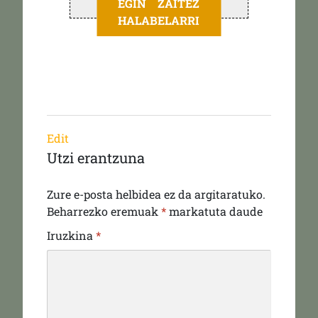
EGIN ZAITEZ
HALABELARRI
Edit
Utzi erantzuna
Zure e-posta helbidea ez da argitaratuko.
Beharrezko eremuak
*
markatuta daude
Iruzkina
*