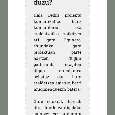
duzu?
Hala Bedin proiektu
komunikatibo libre,
komunitario eta
eraldatzailea eraikitzen
ari gara. Egunero,
ehundaka gara
proiektuan parte
hartzen dugun
pertsonak, eragiten
digun errealitatea
behatuz eta hura
eraldatzen saiatuz, herri
mugimenduekin batera.
Gure edukiak libreak
dira, inork ez digulako
agintzen zer argitaratu