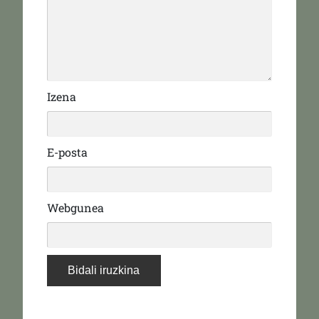
Izena
E-posta
Webgunea