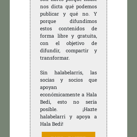
nos dicta qué podemos
publicar y qué no. Y
porque difundimos
estos contenidos de
forma libre y gratuita,
con el objetivo de
difundir, compartir y
transformar.
Sin halabelarris, las
socias y socios que
apoyan
económicamente a Hala
Bedi, esto no sería
posible. ¡Hazte
halabelarri y apoya a
Hala Bedi!