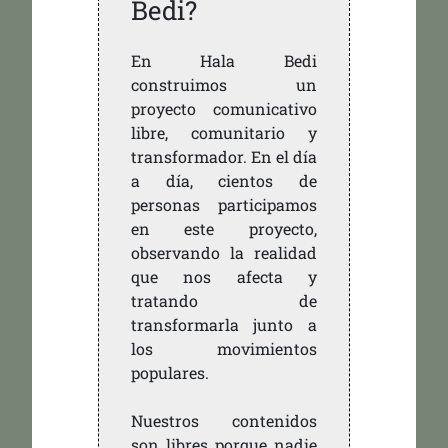
Bedi?
En Hala Bedi
construimos un
proyecto comunicativo
libre, comunitario y
transformador. En el día
a día, cientos de
personas participamos
en este proyecto,
observando la realidad
que nos afecta y
tratando de
transformarla junto a
los movimientos
populares.
Nuestros contenidos
son libres porque nadie