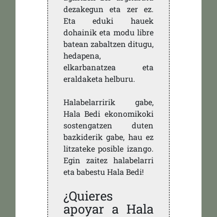
dezakegun eta zer ez.
Eta eduki hauek
dohainik eta modu libre
batean zabaltzen ditugu,
hedapena,
elkarbanatzea eta
eraldaketa helburu.
Halabelarririk gabe,
Hala Bedi ekonomikoki
sostengatzen duten
bazkiderik gabe, hau ez
litzateke posible izango.
Egin zaitez halabelarri
eta babestu Hala Bedi!
¿Quieres
apoyar a Hala