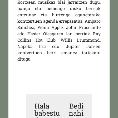
Kortxean musikaz blai jarraitzen dugu,
hango eta hemengo disko berriak
entzunaz eta hurrengo egunetarako
kontzertuen agenda errepasatuz. Amparo
Sanchez, Fiona Apple, John Frusciante
edo Hasier Oleagaren lan berriak Ray
Collins Hot Club, Willis Drummond,
Napoka Iria edo Jupiter Jon-en
kontzertuen berri emanez tartekatu
ditugu.
Hala Bedi
babestu nahi