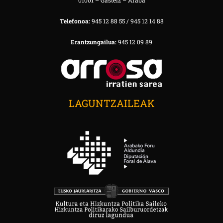
01001 – Gasteiz – Araba
Telefonoa:
945 12 88 55 / 945 12 14 88
Erantzungailua:
945 12 09 89
LAGUNTZAILEAK