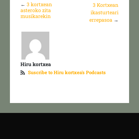
←
3 kortxean
3 Kortxean
asteroko zita
ikasturteari
musikarekin
errepasoa
→
Hiru kortxea
Suscribe to Hiru kortxea's Podcasts