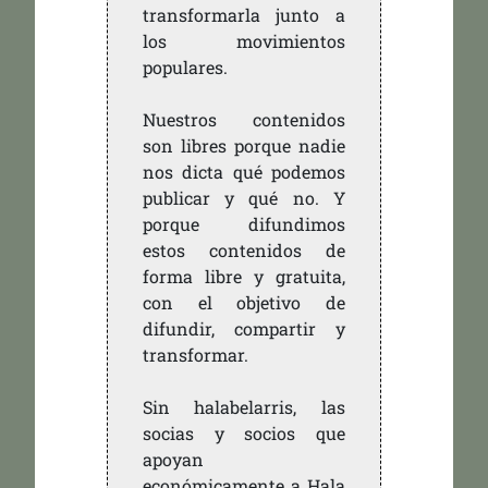
transformarla junto a
los movimientos
populares.
Nuestros contenidos
son libres porque nadie
nos dicta qué podemos
publicar y qué no. Y
porque difundimos
estos contenidos de
forma libre y gratuita,
con el objetivo de
difundir, compartir y
transformar.
Sin halabelarris, las
socias y socios que
apoyan
económicamente a Hala