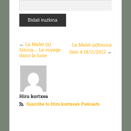
←
La Malet (a)
La Malet (a)fonica
fónica…..Le voyage
Saio 4 18/11/2012
→
dans la lune
Hiru kortxea
Suscribe to Hiru kortxea's Podcasts