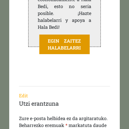
Bedi, esto no sería
posible. ¡Hazte
halabelarri y apoya a
Hala Bedi!
EGIN ZAITEZ
HALABELARRI
Edit
Utzi erantzuna
Zure e-posta helbidea ez da argitaratuko.
Beharrezko eremuak
*
markatuta daude