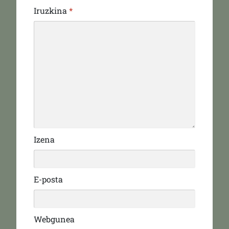
Iruzkina
*
Izena
E-posta
Webgunea