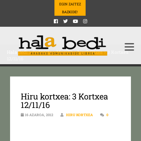
EGIN ZAITEZ
BAZKIDE!
Hala Bedi
>
Podcasts
>
Musika
>
hirukortxea
>
3 Kortxea
12/11/16
Hiru kortxea: 3 Kortxea
12/11/16
16 AZAROA, 2012
HIRU KORTXEA
0