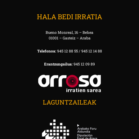
HALA BEDI IRRATIA
Bueno Monreal, 16 – Behea
01001 – Gasteiz – Araba
Telefonoa:
945 12 88 55 / 945 12 14 88
Erantzungailua:
945 12 09 89
LAGUNTZAILEAK