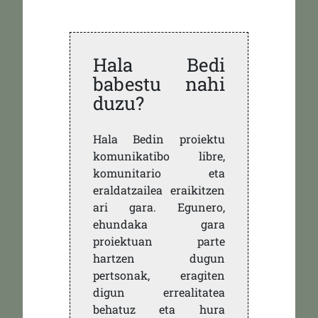
Hala Bedi
babestu nahi
duzu?
Hala Bedin proiektu
komunikatibo libre,
komunitario eta
eraldatzailea eraikitzen
ari gara. Egunero,
ehundaka gara
proiektuan parte
hartzen dugun
pertsonak, eragiten
digun errealitatea
behatuz eta hura