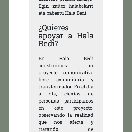
Egin zaitez halabelarri
eta babestu Hala Bedi!
¿Quieres
apoyar a Hala
Bedi?
En Hala Bedi
construimos un
proyecto comunicativo
libre, comunitario y
transformador. En el día
a día, cientos de
personas participamos
en este proyecto,
observando la realidad
que nos afecta y
tratando de