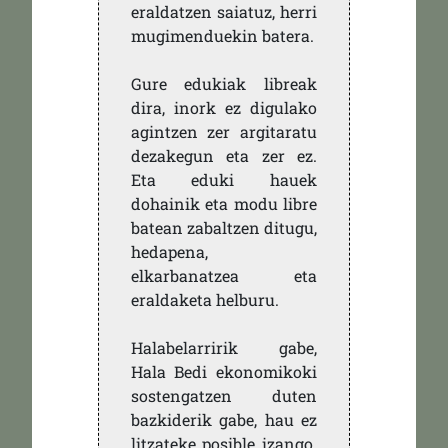
eraldatzen saiatuz, herri
mugimenduekin batera.
Gure edukiak libreak
dira, inork ez digulako
agintzen zer argitaratu
dezakegun eta zer ez.
Eta eduki hauek
dohainik eta modu libre
batean zabaltzen ditugu,
hedapena,
elkarbanatzea eta
eraldaketa helburu.
Halabelarririk gabe,
Hala Bedi ekonomikoki
sostengatzen duten
bazkiderik gabe, hau ez
litzateke posible izango.