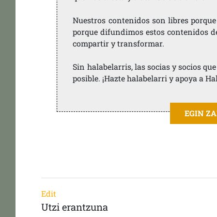
Nuestros contenidos son libres porque
porque difundimos estos contenidos de f
compartir y transformar.
Sin halabelarris, las socias y socios q
posible. ¡Hazte halabelarri y apoya a Ha
EGIN Z
Edit
Utzi erantzuna