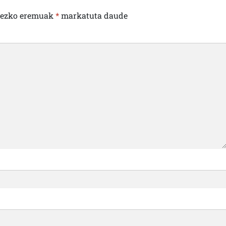
rezko eremuak
*
markatuta daude