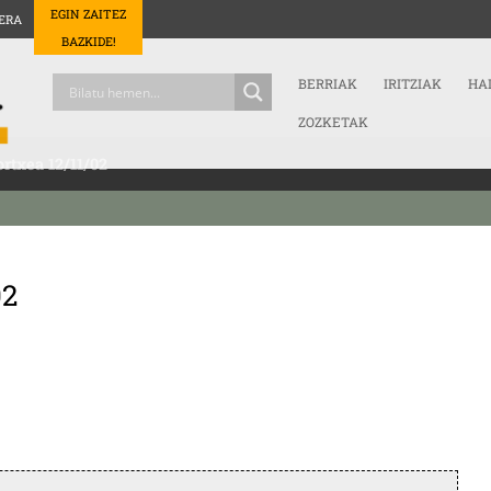
EGIN ZAITEZ
ERA
BAZKIDE!
BERRIAK
IRITZIAK
HA
ZOZKETAK
ortxea 12/11/02
02