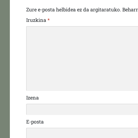
Zure e-posta helbidea ez da argitaratuko.
Behar
Iruzkina
*
Izena
E-posta