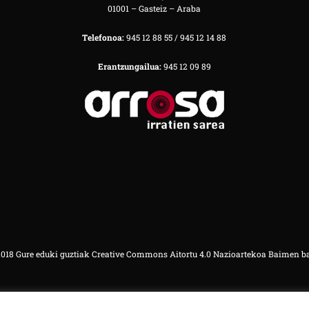
01001 – Gasteiz – Araba
Telefonoa:
945 12 88 55 / 945 12 14 88
Erantzungailua:
945 12 09 89
18 Gure eduki guztiak Creative Commons Aitortu 4.0 Nazioartekoa Baimen b