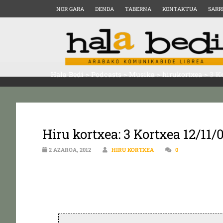
NOR GARA
DENDA
TABERNA
KONTAKTUA
SARR
Hala Bedi
>
Podcasts
>
Musika
>
hirukortxea
>
3 K
Hiru kortxea: 3 Kortxea 12/11/
2 AZAROA, 2012
HIRU KORTXEA
0