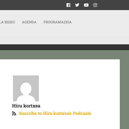
LA BIDEO
AGENDA
PROGRAMAZIOA
Hiru kortxea
Suscribe to Hiru kortxea's Podcasts