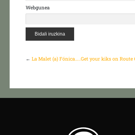
Webgunea
←
La Malet (a) Fónica…..Get your kiks on Route 