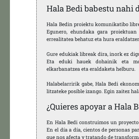
Hala Bedi babestu nahi 
Hala Bedin proiektu komunikatibo libre,
Egunero, ehundaka gara proiektuan 
errealitatea behatuz eta hura eraldatz
Gure edukiak libreak dira, inork ez dig
Eta eduki hauek dohainik eta mod
elkarbanatzea eta eraldaketa helburu.
Halabelarririk gabe, Hala Bedi ekonom
litzateke posible izango. Egin zaitez ha
¿Quieres apoyar a Hala B
En Hala Bedi construimos un proyecto 
En el día a día, cientos de personas pa
que nos afecta y tratando de transform