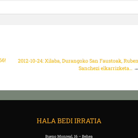
66!
2012-10-24: Xilaba, Durangoko San Faustoak, Rube
Sanchezi elkarrizketa…
HALA BEDI IRRATIA
Bueno Monreal, 16 – Behea