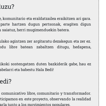
duzu?
 komunitario eta eraldatzailea eraikitzen ari gara.
parte hartzen dugun pertsonak, eragiten digun
en saiatuz, herri mugimenduekin batera.
ulako agintzen zer argitaratu dezakegun eta zer ez.
u libre batean zabaltzen ditugu, hedapena,
ikoki sostengatzen duten bazkiderik gabe, hau ez
labelarri eta babestu Hala Bedi!
edi?
comunicativo libre, comunitario y transformador.
rticipamos en este proyecto, observando la realidad
arla junto a los movimientos populares.