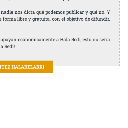
 nadie nos dicta qué podemos publicar y qué no. Y
orma libre y gratuita, con el objetivo de difundir,
ue apoyan económicamente a Hala Bedi, esto no sería
la Bedi!
AITEZ HALABELARRI