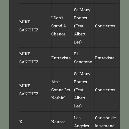
So Many
I Don’t
Routes
MIKE
Stand A
(Feat.
Conciertos
SANCHEZ
Chance
Albert
Lee)
MIKE
El
Entrevista
Entrevista
SANCHEZ
Sonotone
So Many
Ain’t
Routes
MIKE
Gonna Let
(Feat.
Conciertos
SANCHEZ
Nothin’
Albert
Lee)
Los
Canción de
X
Nausea
Angeles
la semana