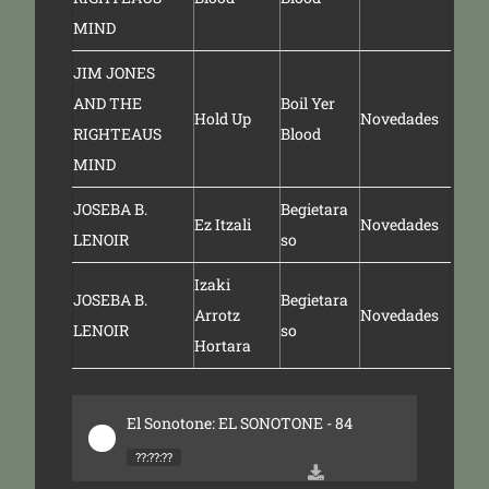
MIND
JIM JONES
AND THE
Boil Yer
Hold Up
Novedades
RIGHTEAUS
Blood
MIND
JOSEBA B.
Begietara
Ez Itzali
Novedades
LENOIR
so
Izaki
JOSEBA B.
Begietara
Arrotz
Novedades
LENOIR
so
Hortara
El Sonotone: EL SONOTONE - 84
??:??:??