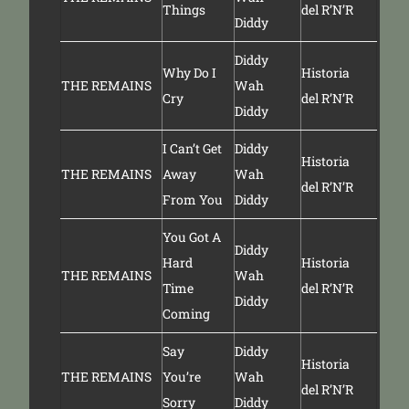
Things
del R’N’R
Diddy
Diddy
Why Do I
Historia
THE REMAINS
Wah
Cry
del R’N’R
Diddy
I Can’t Get
Diddy
Historia
THE REMAINS
Away
Wah
del R’N’R
From You
Diddy
You Got A
Diddy
Hard
Historia
THE REMAINS
Wah
Time
del R’N’R
Diddy
Coming
Say
Diddy
Historia
THE REMAINS
You’re
Wah
del R’N’R
Sorry
Diddy