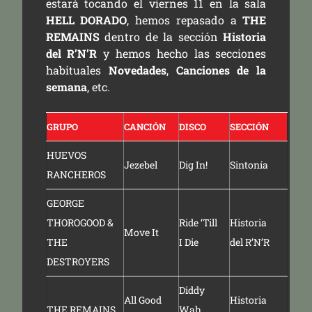
estará tocando el viernes 11 en la sala
HELL DORADO
, hemos repasado a
THE
REMAINS
dentro de la sección
Historia
del R’N’R
y hemos hecho las secciones
habituales
Novedades
,
Canciones de la
semana
, etc.
GRUPO
CANCIÓN
DISCO
SECCIÓN
HUEVOS
Jezebel
Dig In!
Sintonía
RANCHEROS
GEORGE
THOROGOOD &
Ride ‘Till
Historia
Move It
THE
I Die
del R’N’R
DESTROYERS
Diddy
All Good
Historia
THE REMAINS
Wah