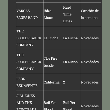
Hard
VARGAS
Ibiza
Canción de
Time
BLUES BAND
Moon
la semana
Blues
THE
SOULBREAKER
La Lucha
La Lucha
Novedades
COMPANY
THE
The Fire
SOULBREAKER
La Lucha
Novedades
Inside
COMPANY
LEÓN
California
2
Novedades
BENAVENTE
JIM JONES
AND THE
Boil Yer
Boil Yer
Novedades
RIGHTEAUS
Blood
Blood