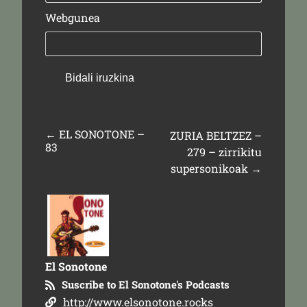
Webgunea
←
EL SONOTONE –
ZURIA BELTZEZ –
83
279 – zirrikitu
supersonikoak
→
El Sonotone
Suscribe to El Sonotone's Podcasts
http://www.elsonotone.rocks