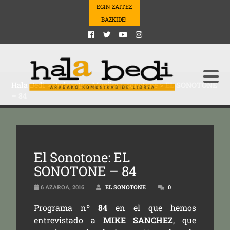
EGIN ZAITEZ
BAZKIDE!
Hala Bedi
>
Podcasts
>
Musika
>
sonotone
>
EL SONOTONE
– 84
El Sonotone: EL
SONOTONE – 84
6 AZAROA, 2016
EL SONOTONE
0
Programa nº
84
en el que hemos
entrevistado a
MIKE SANCHEZ
, que