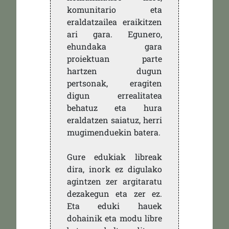
komunitario eta
eraldatzailea eraikitzen
ari gara. Egunero,
ehundaka gara
proiektuan parte
hartzen dugun
pertsonak, eragiten
digun errealitatea
behatuz eta hura
eraldatzen saiatuz, herri
mugimenduekin batera.
Gure edukiak libreak
dira, inork ez digulako
agintzen zer argitaratu
dezakegun eta zer ez.
Eta eduki hauek
dohainik eta modu libre