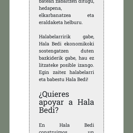
batean zabaltzen ditugu,
hedapena,
elkarbanatzea eta
eraldaketa helburu.
Halabelarririk gabe,
Hala Bedi ekonomikoki
sostengatzen duten
bazkiderik gabe, hau ez
litzateke posible izango.
Egin zaitez halabelarri
eta babestu Hala Bedi!
¿Quieres
apoyar a Hala
Bedi?
En Hala Bedi
construimos un