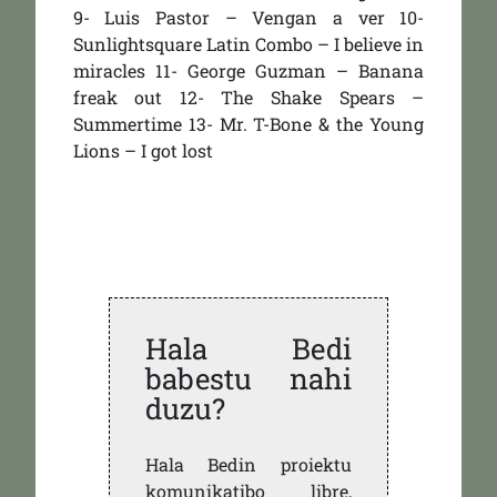
9- Luis Pastor – Vengan a ver 10-
Sunlightsquare Latin Combo – I believe in
miracles 11- George Guzman – Banana
freak out 12- The Shake Spears –
Summertime 13- Mr. T-Bone & the Young
Lions – I got lost
Hala Bedi
babestu nahi
duzu?
Hala Bedin proiektu
komunikatibo libre,