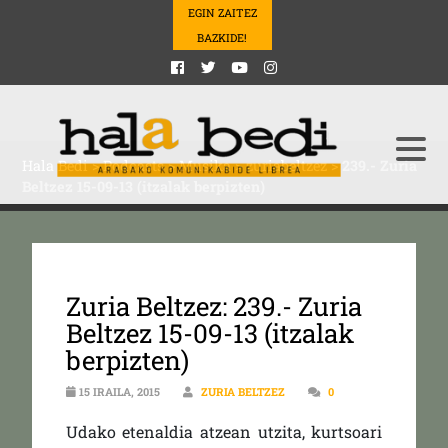
EGIN ZAITEZ
BAZKIDE!
Hala Bedi
>
Podcasts
>
Musika
>
zuriabeltzez
>
239.- Zuria
Beltzez 15-09-13 (itzalak berpizten)
Zuria Beltzez: 239.- Zuria
Beltzez 15-09-13 (itzalak
berpizten)
15 IRAILA, 2015
ZURIA BELTZEZ
0
Udako etenaldia atzean utzita, kurtsoari