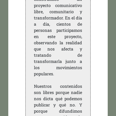
proyecto comunicativo
libre, comunitario y
transformador. En el día
a día, cientos de
personas participamos
en este proyecto,
observando la realidad
que nos afecta y
tratando de
transformarla junto a
los movimientos
populares.
Nuestros contenidos
son libres porque nadie
nos dicta qué podemos
publicar y qué no. Y
porque difundimos