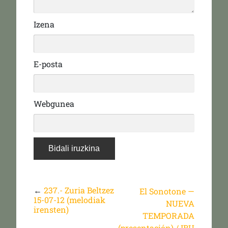
Izena
E-posta
Webgunea
←
237.- Zuria Beltzez
El Sonotone —
15-07-12 (melodiak
NUEVA
irensten)
TEMPORADA
(presentación) / IBU