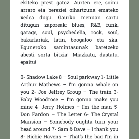
ekiteko prest gatoz. Aurten ere, soinu
arraro eta bereziei oihartzuna emateko
xedea dugu. Gaurko menuan sartu
ditugun zaporeak: blues, R&B, funk,
garage, soul, psychedelia, rock, soul,
bakarlariak, latin, boogaloo eta ska.
Eguneroko samintasunak baretzeko
abesti sorta bitxia! Miazkatu, dastatu,
epaitu!
0- Shadow Lake 8 – Soul parkway 1- Little
Arthur Mathews – I’m gonna whale on
you 2- Joe Jeffrey Group – The train 3-
Baby Woodrose – I’m gonna make you
mine 4- Jerry Holmes – I’m the man 5-
Don Fardon – The Letter 6- The Crystal
Mansion – Somebody oughta turn your
head around 7- Sam & Dave – I thank you
8- Richie Havens – That’s the bag I’m in