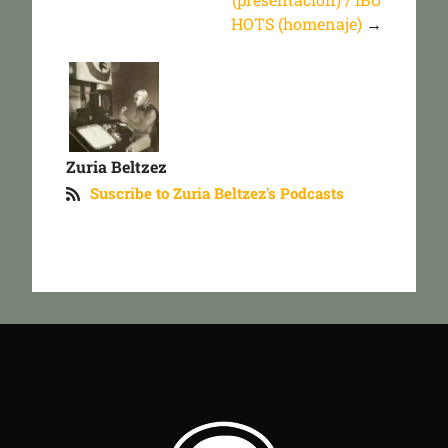
HOTS (homenaje)
→
Zuria Beltzez
Suscribe to Zuria Beltzez's Podcasts