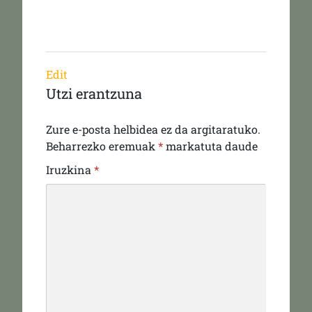
Edit
Utzi erantzuna
Zure e-posta helbidea ez da argitaratuko.
Beharrezko eremuak
*
markatuta daude
Iruzkina
*