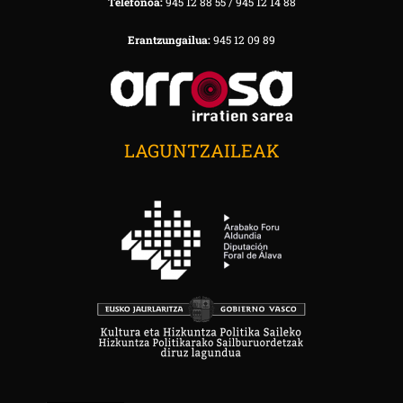
Telefonoa:
945 12 88 55 / 945 12 14 88
Erantzungailua:
945 12 09 89
LAGUNTZAILEAK