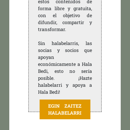
estos contenidos de
forma libre y gratuita,
con el objetivo de
difundir, compartir y
transformar.
Sin halabelarris, las
socias y socios que
apoyan
económicamente a Hala
Bedi, esto no sería
posible. ¡Hazte
halabelarri y apoya a
Hala Bedi!
EGIN ZAITEZ
HALABELARRI