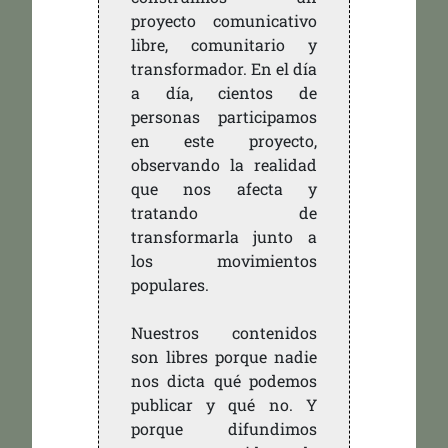
proyecto comunicativo
libre, comunitario y
transformador. En el día
a día, cientos de
personas participamos
en este proyecto,
observando la realidad
que nos afecta y
tratando de
transformarla junto a
los movimientos
populares.
Nuestros contenidos
son libres porque nadie
nos dicta qué podemos
publicar y qué no. Y
porque difundimos