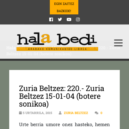
EGIN ZAITEZ
BAZKIDE!
Hala Bedi
>
Podcasts
>
Musika
>
zuriabeltzez
>
220.- Zuria
Beltzez 15-01-04 (botere sonikoa)
Zuria Beltzez: 220.- Zuria
Beltzez 15-01-04 (botere
sonikoa)
5 URTARRILA, 2015
ZURIA BELTZEZ
0
Urte berria umore onez hasteko, hemen