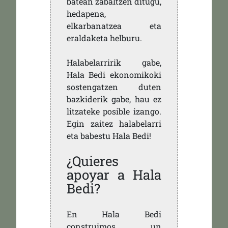
batean zabaltzen ditugu,
hedapena,
elkarbanatzea eta
eraldaketa helburu.
Halabelarririk gabe,
Hala Bedi ekonomikoki
sostengatzen duten
bazkiderik gabe, hau ez
litzateke posible izango.
Egin zaitez halabelarri
eta babestu Hala Bedi!
¿Quieres
apoyar a Hala
Bedi?
En Hala Bedi
construimos un