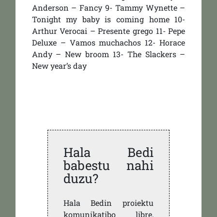
Anderson – Fancy 9- Tammy Wynette –
Tonight my baby is coming home 10-
Arthur Verocai – Presente grego 11- Pepe
Deluxe – Vamos muchachos 12- Horace
Andy – New broom 13- The Slackers –
New year’s day
Hala Bedi
babestu nahi
duzu?
Hala Bedin proiektu
komunikatibo libre,