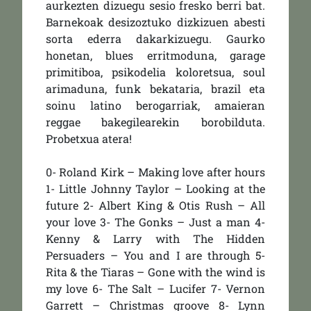
aurkezten dizuegu sesio fresko berri bat.
Barnekoak desizoztuko dizkizuen abesti
sorta ederra dakarkizuegu. Gaurko
honetan, blues erritmoduna, garage
primitiboa, psikodelia koloretsua, soul
arimaduna, funk bekataria, brazil eta
soinu latino berogarriak, amaieran
reggae bakegilearekin borobilduta.
Probetxua atera!
0- Roland Kirk – Making love after hours
1- Little Johnny Taylor – Looking at the
future 2- Albert King & Otis Rush – All
your love 3- The Gonks – Just a man 4-
Kenny & Larry with The Hidden
Persuaders – You and I are through 5-
Rita & the Tiaras – Gone with the wind is
my love 6- The Salt – Lucifer 7- Vernon
Garrett – Christmas groove 8- Lynn