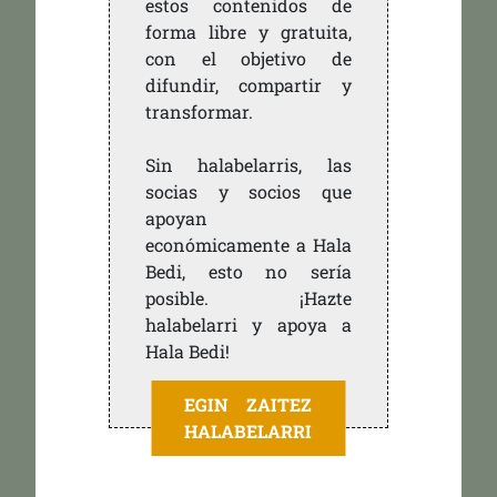
estos contenidos de
forma libre y gratuita,
con el objetivo de
difundir, compartir y
transformar.
Sin halabelarris, las
socias y socios que
apoyan
económicamente a Hala
Bedi, esto no sería
posible. ¡Hazte
halabelarri y apoya a
Hala Bedi!
EGIN ZAITEZ
HALABELARRI