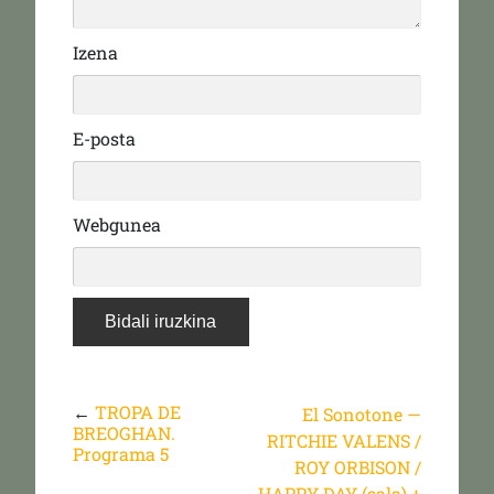
Izena
E-posta
Webgunea
←
TROPA DE
El Sonotone —
BREOGHAN.
RITCHIE VALENS /
Programa 5
ROY ORBISON /
HAPPY DAY (sala) +