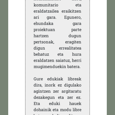
komunitario eta
eraldatzailea eraikitzen
ari gara. Egunero,
ehundaka gara
proiektuan parte
hartzen dugun
pertsonak, eragiten
digun errealitatea
behatuz eta hura
eraldatzen saiatuz, herri
mugimenduekin batera.
Gure edukiak libreak
dira, inork ez digulako
agintzen zer argitaratu
dezakegun eta zer ez.
Eta eduki hauek
dohainik eta modu libre