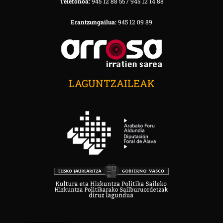
Telefonoa:
945 12 88 55 / 945 12 14 88
Erantzungailua:
945 12 09 89
LAGUNTZAILEAK