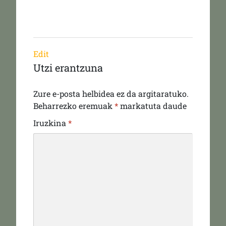
Edit
Utzi erantzuna
Zure e-posta helbidea ez da argitaratuko.
Beharrezko eremuak
*
markatuta daude
Iruzkina
*