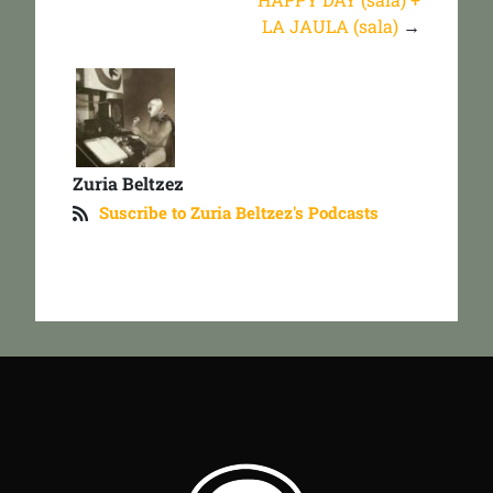
LA JAULA (sala)
→
Zuria Beltzez
Suscribe to Zuria Beltzez's Podcasts