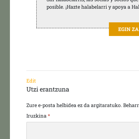
posible. ¡Hazte halabelarri y apoya a Ha
EGIN Z
Edit
Utzi erantzuna
Zure e-posta helbidea ez da argitaratuko.
Behar
Iruzkina
*