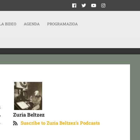
LA BIDEO
AGENDA
PROGRAMAZIOA
u
,
Zuria Beltzez
n
Suscribe to Zuria Beltzez's Podcasts