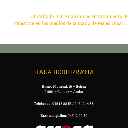
Uhintifada 193: Analizamos el tratamiento d
Palestina en los medios de la mano de Majed Dibsi
HALA BEDI IRRATIA
Bueno Monreal, 16 – Behea
01001 – Gasteiz – Araba
Telefonoa:
945 12 88 55 / 945 12 14 88
Erantzungailua:
945 12 09 89