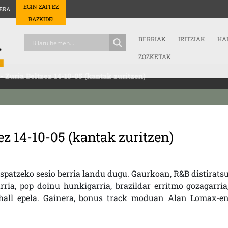
EGIN ZAITEZ
ERA
BAZKIDE!
BERRIAK
IRITZIAK
HA
ZOZKETAK
.- Zuria Beltzez 14-10-05 (kantak zuritzen)
zez 14-10-05 (kantak zuritzen)
ospatzeko sesio berria landu dugu. Gaurkoan, R&B distirats
rria, pop doinu hunkigarria, brazildar erritmo gozagarria
hall epela. Gainera, bonus track moduan Alan Lomax-e