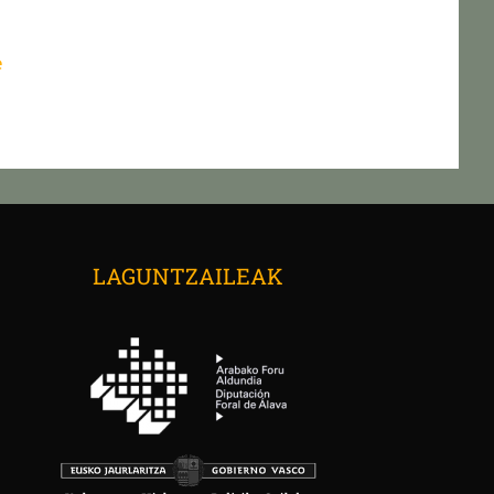
e
→
LAGUNTZAILEAK