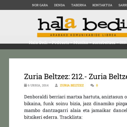
NOR GARA
DENDA
TABERNA
KONTAKTUA
SARR
Hala Bedi
>
Podcasts
>
Musika
>
zuriabeltzez
>
212
Zuria Beltzez: 212.- Zuria Belt
6 URRIA, 2014
ZURIA BELTZEZ
0
Denboraldi berriari martxa hartuta, aniztasun 
bikaina, funk soinu bizia, jazz dinamiko pizga
mambo dantzagarri alaia eta jamaikar dance
bitxikeri ederra. Tracklista: