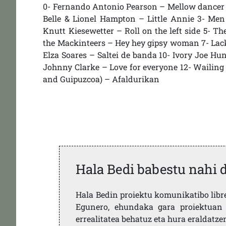
0- Fernando Antonio Pearson – Mellow dancer 
Belle & Lionel Hampton – Little Annie 3- Men
Knutt Kiesewetter – Roll on the left side 5- T
the Mackinteers – Hey hey gipsy woman 7- Lack
Elza Soares – Saltei de banda 10- Ivory Joe Hun
Johnny Clarke – Love for everyone 12- Wailing
and Guipuzcoa) – Afaldurikan
Hala Bedi babestu nahi 
Hala Bedin proiektu komunikatibo libre,
Egunero, ehundaka gara proiektuan 
errealitatea behatuz eta hura eraldatz