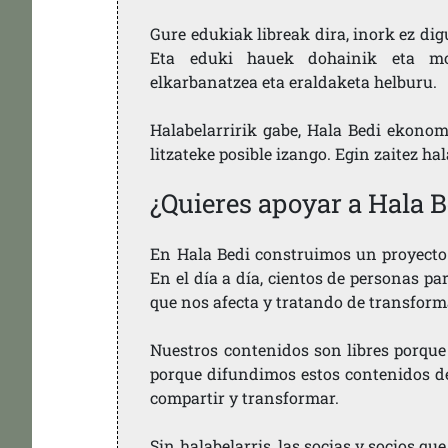
Gure edukiak libreak dira, inork ez dig
Eta eduki hauek dohainik eta mod
elkarbanatzea eta eraldaketa helburu.
Halabelarririk gabe, Hala Bedi ekonom
litzateke posible izango. Egin zaitez ha
¿Quieres apoyar a Hala B
En Hala Bedi construimos un proyecto 
En el día a día, cientos de personas pa
que nos afecta y tratando de transform
Nuestros contenidos son libres porque
porque difundimos estos contenidos de f
compartir y transformar.
Sin halabelarris, las socias y socios q