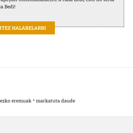
la Bedi!
AITEZ HALABELARRI
rezko eremuak
*
markatuta daude