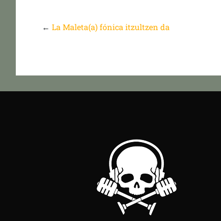
←
La Maleta(a) fónica itzultzen da