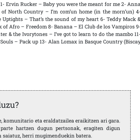
1- Ervin Rucker – Baby you were the meant for me 2- Ann
 of North Country – I’m com’un home (in the morn’un) 4
he Uptights – That’s the sound of my heart 6- Teddy Mack 
 of Afro – Freedom 8- Banana – El Club de los Vampiros 9
ter & the Ivorytones – I’ve got to learn to do the mambo 11
 Souls – Pack up 13- Alan Lomax in Basque Country (Bisca
duzu?
 komunitario eta eraldatzailea eraikitzen ari gara.
parte hartzen dugun pertsonak, eragiten digun
en saiatuz, herri mugimenduekin batera.