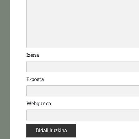
Izena
E-posta
Webgunea