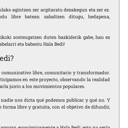
ulako agintzen zer argitaratu dezakegun eta zer ez.
u libre batean zabaltzen ditugu, hedapena,
ikoki sostengatzen duten bazkiderik gabe, hau ez
labelarri eta babestu Hala Bedi!
edi?
comunicativo libre, comunitario y transformador.
rticipamos en este proyecto, observando la realidad
arla junto a los movimientos populares.
 nadie nos dicta qué podemos publicar y qué no. Y
orma libre y gratuita, con el objetivo de difundir,
ue apoyan económicamente a Hala Bedi, esto no sería