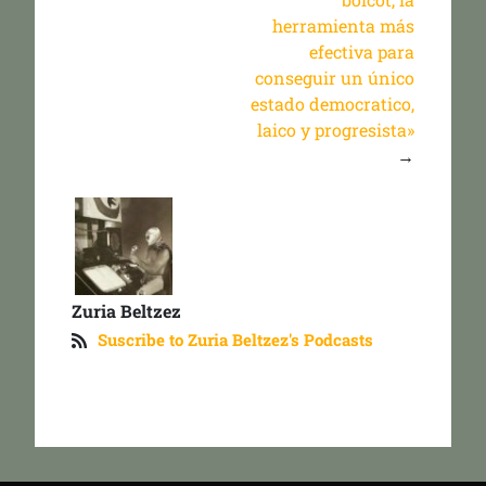
herramienta más
efectiva para
conseguir un único
estado democratico,
laico y progresista»
→
Zuria Beltzez
Suscribe to Zuria Beltzez's Podcasts