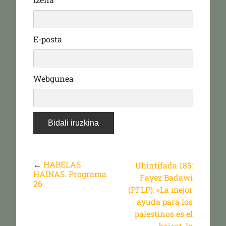
E-posta
Webgunea
←
HABELAS
Uhintifada 185:
HAINAS. Programa
Fayez Badawi
26
(PFLP): «La mejor
ayuda para los
palestinos es el
boicot, la