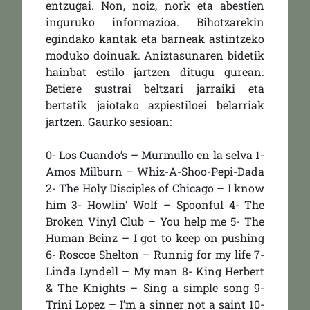
entzugai. Non, noiz, nork eta abestien
inguruko informazioa. Bihotzarekin
egindako kantak eta barneak astintzeko
moduko doinuak. Aniztasunaren bidetik
hainbat estilo jartzen ditugu gurean.
Betiere sustrai beltzari jarraiki eta
bertatik jaiotako azpiestiloei belarriak
jartzen. Gaurko sesioan:
0- Los Cuando’s – Murmullo en la selva 1-
Amos Milburn – Whiz-A-Shoo-Pepi-Dada
2- The Holy Disciples of Chicago – I know
him 3- Howlin’ Wolf – Spoonful 4- The
Broken Vinyl Club – You help me 5- The
Human Beinz – I got to keep on pushing
6- Roscoe Shelton – Runnig for my life 7-
Linda Lyndell – My man 8- King Herbert
& The Knights – Sing a simple song 9-
Trini Lopez – I’m a sinner not a saint 10-