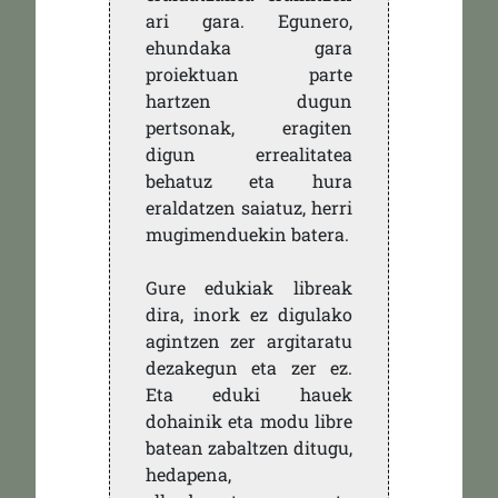
ari gara. Egunero,
ehundaka gara
proiektuan parte
hartzen dugun
pertsonak, eragiten
digun errealitatea
behatuz eta hura
eraldatzen saiatuz, herri
mugimenduekin batera.
Gure edukiak libreak
dira, inork ez digulako
agintzen zer argitaratu
dezakegun eta zer ez.
Eta eduki hauek
dohainik eta modu libre
batean zabaltzen ditugu,
hedapena,