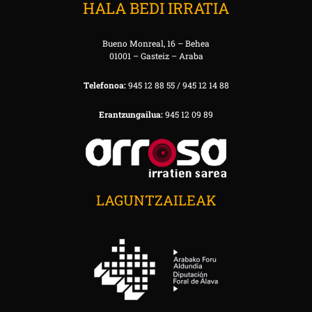
HALA BEDI IRRATIA
Bueno Monreal, 16 – Behea
01001 – Gasteiz – Araba
Telefonoa:
945 12 88 55 / 945 12 14 88
Erantzungailua:
945 12 09 89
LAGUNTZAILEAK