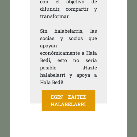
con el objetivo de
difundir, compartir y
transformar.
Sin halabelarris, las
socias y socios que
apoyan
económicamente a Hala
Bedi, esto no sería
posible. ¡Hazte
halabelarri y apoya a
Hala Bedi!
EGIN ZAITEZ
HALABELARRI