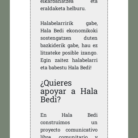
elkarbanatzea eta
eraldaketa helburu.
Halabelarririk gabe,
Hala Bedi ekonomikoki
sostengatzen duten
bazkiderik gabe, hau ez
litzateke posible izango.
Egin zaitez halabelarri
eta babestu Hala Bedi!
¿Quieres
apoyar a Hala
Bedi?
En Hala Bedi
construimos un
proyecto comunicativo
libre, comunitario y