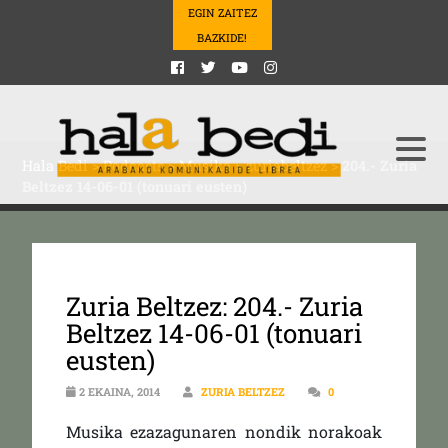
EGIN ZAITEZ
BAZKIDE!
Hala Bedi
>
Podcasts
>
Musika
>
zuriabeltzez
>
204.- Zuria
Beltzez 14-06-01 (tonuari eusten)
Zuria Beltzez: 204.- Zuria
Beltzez 14-06-01 (tonuari
eusten)
2 EKAINA, 2014
ZURIA BELTZEZ
0
Musika ezazagunaren nondik norakoak