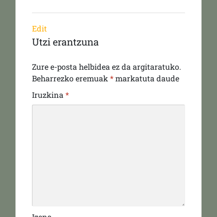
Edit
Utzi erantzuna
Zure e-posta helbidea ez da argitaratuko.
Beharrezko eremuak
*
markatuta daude
Iruzkina
*
Izena