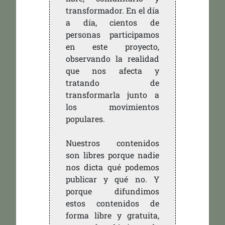
transformador. En el día
a día, cientos de
personas participamos
en este proyecto,
observando la realidad
que nos afecta y
tratando de
transformarla junto a
los movimientos
populares.
Nuestros contenidos
son libres porque nadie
nos dicta qué podemos
publicar y qué no. Y
porque difundimos
estos contenidos de
forma libre y gratuita,