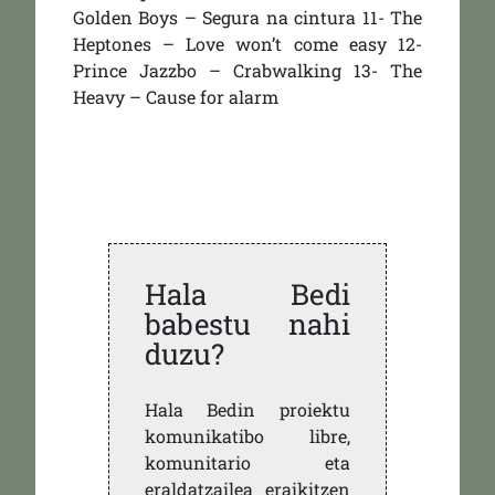
Golden Boys – Segura na cintura 11- The
Heptones – Love won’t come easy 12-
Prince Jazzbo – Crabwalking 13- The
Heavy – Cause for alarm
Hala Bedi
babestu nahi
duzu?
Hala Bedin proiektu
komunikatibo libre,
komunitario eta
eraldatzailea eraikitzen