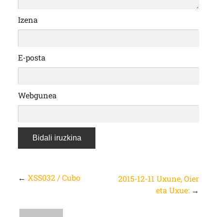
Izena
E-posta
Webgunea
←
XSS032 / Cubo
2015-12-11 Uxune, Oier
eta Uxue:
→