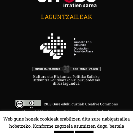
LAGUNTZAILEAK
2018 Gure eduki guztiak Creative Commons
Aitortu 4.0 Nazioartekoa Baimen baten mende daude.
Web gune honek cookieak erabiltzen ditu zure nabigatzailea
hobetzeko. Konforme zagozela asumitzen dugu, bestela