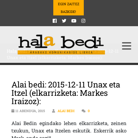
EGIN ZAITEZ
BAZKIDE!
Hala Bedi
>
Podcasts
>
Kultura
>
alaibedi
>
2015-12-11
Unax eta Itzel (elkarrizketa: Markes Iraizoz):
Alai bedi: 2015-12-11 Unax eta
Itzel (elkarrizketa: Markes
Iraizoz):
11 ABENDUA, 2015
ALAI BEDI
0
Alai Bedin egindako lehen elkarrizketa, zeinen
txukun, Unax eta Itzelen eskutik. Eskerrik asko
Mark, ondo segi!!