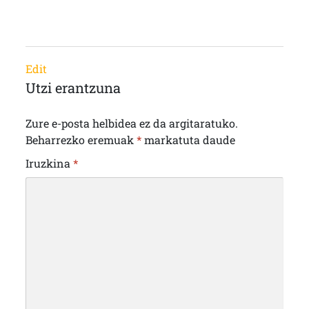
Edit
Utzi erantzuna
Zure e-posta helbidea ez da argitaratuko.
Beharrezko eremuak
*
markatuta daude
Iruzkina
*