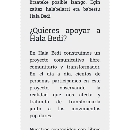
litzateke posible izango. Egin
zaitez halabelarri eta babestu
Hala Bedi!
¿Quieres apoyar a
Hala Bedi?
En Hala Bedi construimos un
proyecto comunicativo libre,
comunitario y transformador.
En el día a día, cientos de
personas participamos en este
proyecto, observando la
realidad que nos afecta y
tratando de transformarla
junto a los movimientos
populares.
Nuestros contenidos son libres