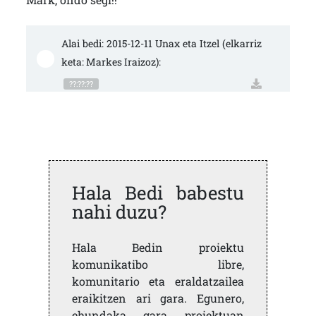
Alai bedi: 2015-12-11 Unax eta Itzel (elkarriz
keta: Markes Iraizoz):
??:??:??
Hala Bedi babestu
nahi duzu?
Hala Bedin proiektu
komunikatibo libre,
komunitario eta eraldatzailea
eraikitzen ari gara. Egunero,
ehundaka gara proiektuan