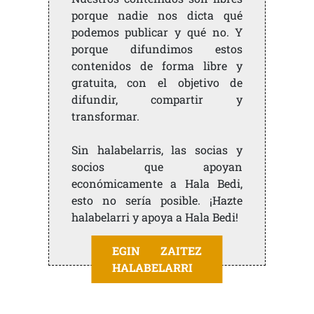
porque nadie nos dicta qué
podemos publicar y qué no. Y
porque difundimos estos
contenidos de forma libre y
gratuita, con el objetivo de
difundir, compartir y
transformar.
Sin halabelarris, las socias y
socios que apoyan
económicamente a Hala Bedi,
esto no sería posible. ¡Hazte
halabelarri y apoya a Hala Bedi!
EGIN ZAITEZ
HALABELARRI