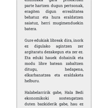
parte hartzen dugun pertsonak,
eragiten digun errealitatea
behatuz eta hura eraldatzen
saiatuz, herri mugimenduekin
batera.
Gure edukiak libreak dira, inork
ez digulako agintzen zer
argitaratu dezakegun eta zer ez.
Eta eduki hauek dohainik eta
modu libre batean zabaltzen
ditugu, hedapena,
elkarbanatzea eta eraldaketa
helburu.
Halabelarririk gabe, Hala Bedi
ekonomikoki sostengatzen
duten bazkiderik gabe, hau ez