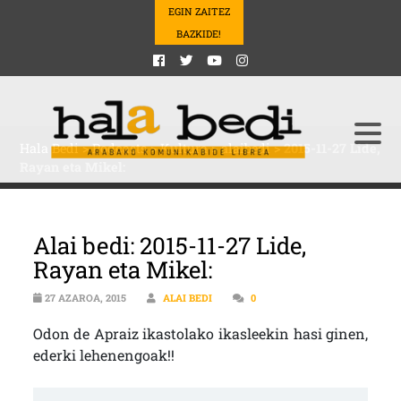
EGIN ZAITEZ
BAZKIDE!
Hala Bedi
>
Podcasts
>
Kultura
>
alaibedi
>
2015-11-27 Lide,
Rayan eta Mikel:
Alai bedi: 2015-11-27 Lide,
Rayan eta Mikel:
27 AZAROA, 2015
ALAI BEDI
0
Odon de Apraiz ikastolako ikasleekin hasi ginen,
ederki lehenengoak!!