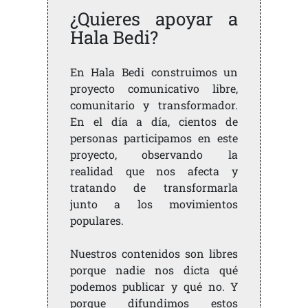
¿Quieres apoyar a
Hala Bedi?
En Hala Bedi construimos un
proyecto comunicativo libre,
comunitario y transformador.
En el día a día, cientos de
personas participamos en este
proyecto, observando la
realidad que nos afecta y
tratando de transformarla
junto a los movimientos
populares.
Nuestros contenidos son libres
porque nadie nos dicta qué
podemos publicar y qué no. Y
porque difundimos estos