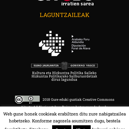
LAGUNTZAILEAK
2018 Gure eduki guztiak Creative Commons
Aitortu 4.0 Nazioartekoa Baimen baten mende daude.
Web gune honek cookieak erabiltzen ditu zure nabigatzailea
hobetzeko. Konforme zagozela asumitzen dugu, bestela