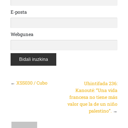
E-posta
Webgunea
←
XSS030 / Cubo
Uhintifada 236:
Kanouté: “Una vida
francesa no tiene más
valor que la de un niño
palestino”.
→