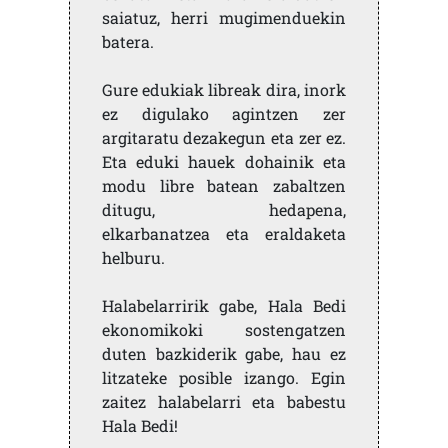
saiatuz, herri mugimenduekin
batera.
Gure edukiak libreak dira, inork
ez digulako agintzen zer
argitaratu dezakegun eta zer ez.
Eta eduki hauek dohainik eta
modu libre batean zabaltzen
ditugu, hedapena,
elkarbanatzea eta eraldaketa
helburu.
Halabelarririk gabe, Hala Bedi
ekonomikoki sostengatzen
duten bazkiderik gabe, hau ez
litzateke posible izango. Egin
zaitez halabelarri eta babestu
Hala Bedi!