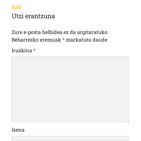
Edit
Utzi erantzuna
Zure e-posta helbidea ez da argitaratuko.
Beharrezko eremuak
*
markatuta daude
Iruzkina
*
Izena