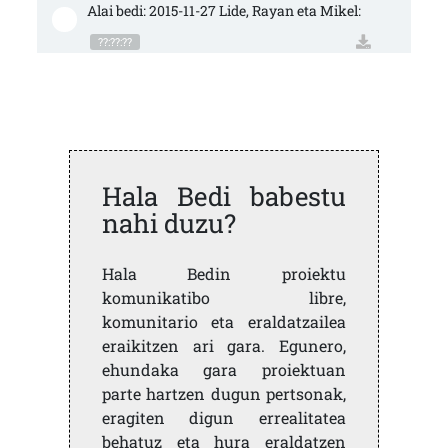
Alai bedi: 2015-11-27 Lide, Rayan eta Mikel:
??:??:??
Hala Bedi babestu
nahi duzu?
Hala Bedin proiektu
komunikatibo libre,
komunitario eta eraldatzailea
eraikitzen ari gara. Egunero,
ehundaka gara proiektuan
parte hartzen dugun pertsonak,
eragiten digun errealitatea
behatuz eta hura eraldatzen