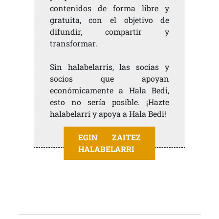
contenidos de forma libre y
gratuita, con el objetivo de
difundir, compartir y
transformar.
Sin halabelarris, las socias y
socios que apoyan
económicamente a Hala Bedi,
esto no sería posible. ¡Hazte
halabelarri y apoya a Hala Bedi!
EGIN ZAITEZ
HALABELARRI