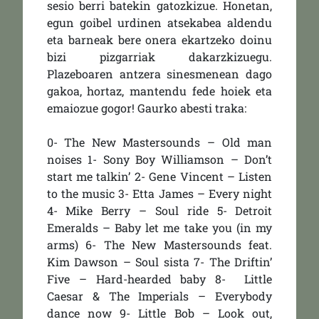
sesio berri batekin gatozkizue. Honetan,
egun goibel urdinen atsekabea aldendu
eta barneak bere onera ekartzeko doinu
bizi pizgarriak dakarzkizuegu.
Plazeboaren antzera sinesmenean dago
gakoa, hortaz, mantendu fede hoiek eta
emaiozue gogor! Gaurko abesti traka:
0- The New Mastersounds – Old man
noises 1- Sony Boy Williamson – Don’t
start me talkin’ 2- Gene Vincent – Listen
to the music 3- Etta James – Every night
4- Mike Berry – Soul ride 5- Detroit
Emeralds – Baby let me take you (in my
arms) 6- The New Mastersounds feat.
Kim Dawson – Soul sista 7- The Driftin’
Five – Hard-hearded baby 8- Little
Caesar & The Imperials – Everybody
dance now 9- Little Bob – Look out,