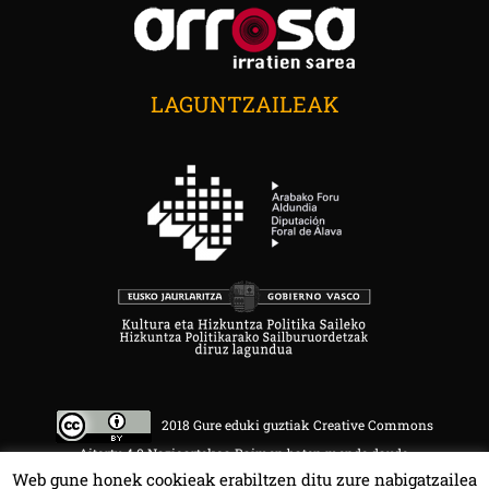
LAGUNTZAILEAK
2018 Gure eduki guztiak Creative Commons
Aitortu 4.0 Nazioartekoa Baimen baten mende daude.
Web gune honek cookieak erabiltzen ditu zure nabigatzailea