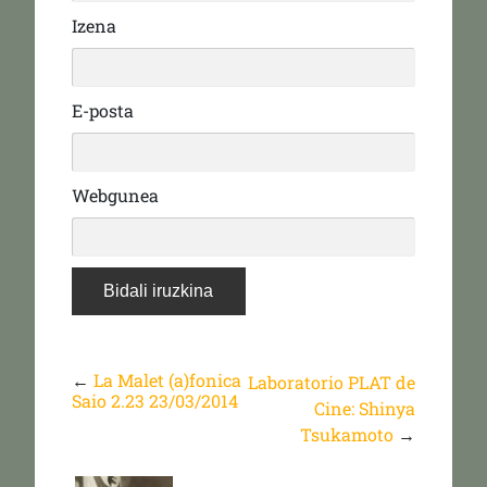
Izena
E-posta
Webgunea
←
La Malet (a)fonica
Laboratorio PLAT de
Saio 2.23 23/03/2014
Cine: Shinya
Tsukamoto
→