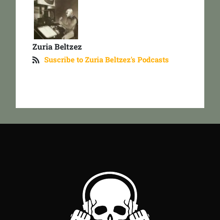
Zuria Beltzez
Suscribe to Zuria Beltzez's Podcasts