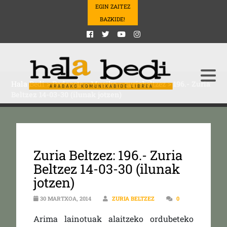
EGIN ZAITEZ
BAZKIDE!
Hala Bedi
>
Podcasts
>
Musika
>
zuriabeltzez
>
196.- Zuria
Beltzez 14-03-30 (ilunak jotzen)
Zuria Beltzez: 196.- Zuria
Beltzez 14-03-30 (ilunak
jotzen)
30 MARTXOA, 2014
ZURIA BELTZEZ
0
Arima lainotuak alaitzeko ordubeteko