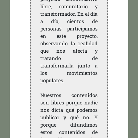
libre, comunitario y
transformador. En el día
a día, cientos de
personas participamos
en este proyecto,
observando la realidad
que nos afecta y
tratando de
transformarla junto a
los movimientos
populares.
Nuestros contenidos
son libres porque nadie
nos dicta qué podemos
publicar y qué no. Y
porque difundimos
estos contenidos de