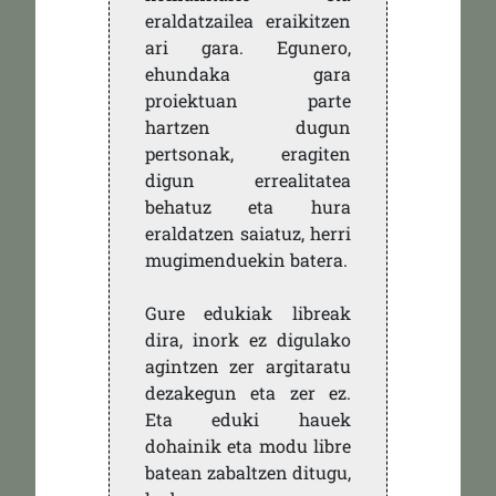
eraldatzailea eraikitzen
ari gara. Egunero,
ehundaka gara
proiektuan parte
hartzen dugun
pertsonak, eragiten
digun errealitatea
behatuz eta hura
eraldatzen saiatuz, herri
mugimenduekin batera.
Gure edukiak libreak
dira, inork ez digulako
agintzen zer argitaratu
dezakegun eta zer ez.
Eta eduki hauek
dohainik eta modu libre
batean zabaltzen ditugu,