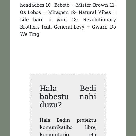
headaches 10- Bebeto – Mister Brown 11-
Os Lobos – Miragem 12- Natural Vibes –
Life hard a yard 13- Revolutionary
Brothers feat. General Levy – Gwarn Do
We Ting
Hala Bedi
babestu nahi
duzu?
Hala Bedin proiektu
komunikatibo libre,
komunitario eta