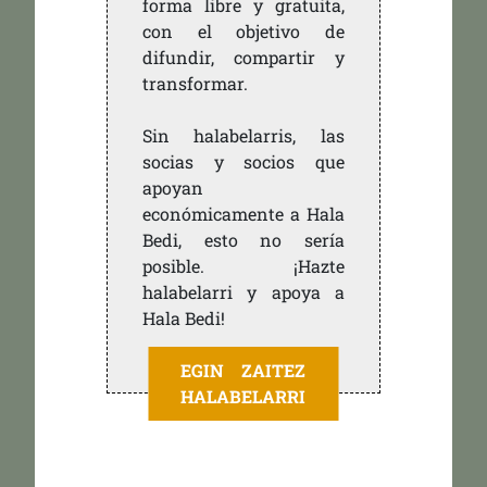
forma libre y gratuita,
con el objetivo de
difundir, compartir y
transformar.
Sin halabelarris, las
socias y socios que
apoyan
económicamente a Hala
Bedi, esto no sería
posible. ¡Hazte
halabelarri y apoya a
Hala Bedi!
EGIN ZAITEZ
HALABELARRI