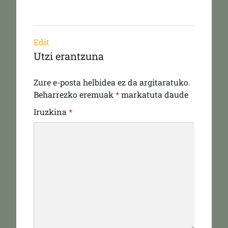
Edit
Utzi erantzuna
Zure e-posta helbidea ez da argitaratuko.
Beharrezko eremuak
*
markatuta daude
Iruzkina
*