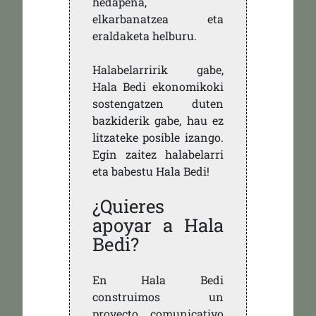
hedapena,
elkarbanatzea eta
eraldaketa helburu.
Halabelarririk gabe,
Hala Bedi ekonomikoki
sostengatzen duten
bazkiderik gabe, hau ez
litzateke posible izango.
Egin zaitez halabelarri
eta babestu Hala Bedi!
¿Quieres
apoyar a Hala
Bedi?
En Hala Bedi
construimos un
proyecto comunicativo