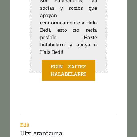
Sin halabelarris, las
socias y socios que
apoyan
económicamente a Hala
Bedi, esto no sería
posible. ¡Hazte
halabelarri y apoya a
Hala Bedi!
EGIN ZAITEZ
HALABELARRI
Edit
Utzi erantzuna