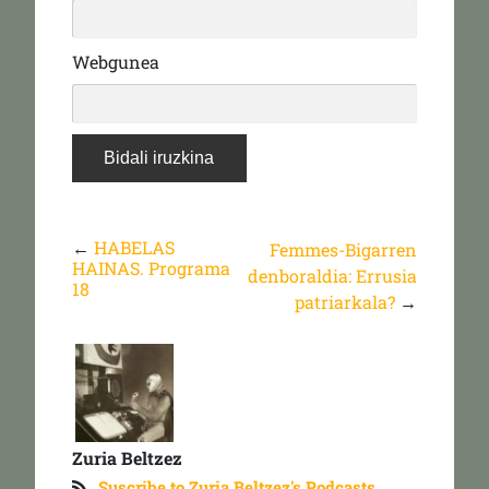
Webgunea
←
HABELAS
Femmes-Bigarren
HAINAS. Programa
denboraldia: Errusia
18
patriarkala?
→
Zuria Beltzez
Suscribe to Zuria Beltzez's Podcasts