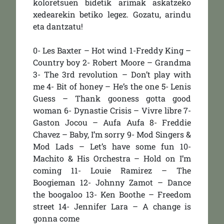
koloretsuen bidetik arimak askatzeko
xedearekin betiko legez. Gozatu, arindu
eta dantzatu!
0- Les Baxter – Hot wind 1-Freddy King –
Country boy 2- Robert Moore – Grandma
3- The 3rd revolution – Don’t play with
me 4- Bit of honey – He’s the one 5- Lenis
Guess – Thank gooness gotta good
woman 6- Dynastie Crisis – Vivre libre 7-
Gaston Jocou – Aufa Aufa 8- Freddie
Chavez – Baby, I’m sorry 9- Mod Singers &
Mod Lads – Let’s have some fun 10-
Machito & His Orchestra – Hold on I’m
coming 11- Louie Ramirez – The
Boogieman 12- Johnny Zamot – Dance
the boogaloo 13- Ken Boothe – Freedom
street 14- Jennifer Lara – A change is
gonna come