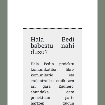
Hala Bedi
babestu nahi
duzu?
Hala Bedin proiektu
komunikatibo libre,
komunitario eta
eraldatzailea eraikitzen
ari gara. Egunero,
ehundaka gara
proiektuan parte
hartzen dugun