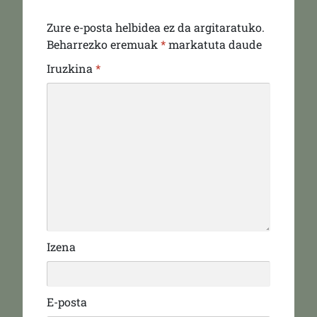
Zure e-posta helbidea ez da argitaratuko.
Beharrezko eremuak
*
markatuta daude
Iruzkina
*
Izena
E-posta