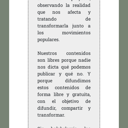
observando la realidad
que nos afecta y
tratando de
transformarla junto a
los movimientos
populares.
Nuestros contenidos
son libres porque nadie
nos dicta qué podemos
publicar y qué no. Y
porque difundimos
estos contenidos de
forma libre y gratuita,
con el objetivo de
difundir, compartir y
transformar.