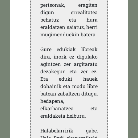
pertsonak, eragiten
digun errealitatea
behatuz eta hura
eraldatzen saiatuz, herri
mugimenduekin batera.
Gure edukiak libreak
dira, inork ez digulako
agintzen zer argitaratu
dezakegun eta zer ez.
Eta eduki hauek
dohainik eta modu libre
batean zabaltzen ditugu,
hedapena,
elkarbanatzea eta
eraldaketa helburu.
Halabelarririk gabe,
Hala Bedi ekonomikoki