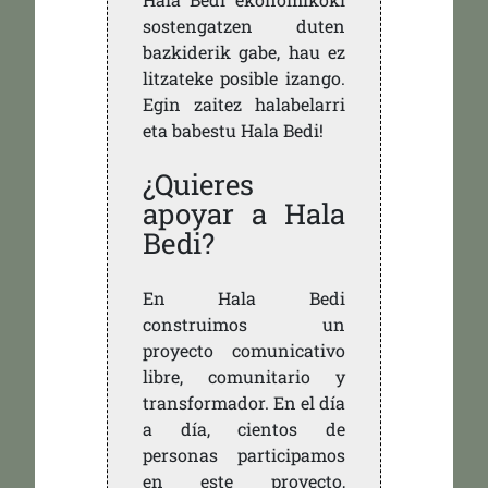
sostengatzen duten
bazkiderik gabe, hau ez
litzateke posible izango.
Egin zaitez halabelarri
eta babestu Hala Bedi!
¿Quieres
apoyar a Hala
Bedi?
En Hala Bedi
construimos un
proyecto comunicativo
libre, comunitario y
transformador. En el día
a día, cientos de
personas participamos
en este proyecto,