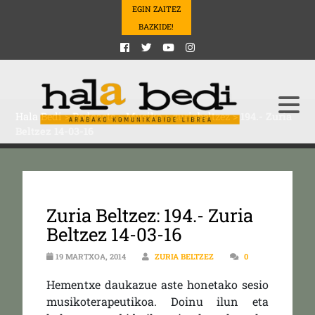
EGIN ZAITEZ
BAZKIDE!
Hala Bedi
>
Podcasts
>
Musika
>
zuriabeltzez
>
194.- Zuria
Beltzez 14-03-16
Zuria Beltzez: 194.- Zuria
Beltzez 14-03-16
19 MARTXOA, 2014
ZURIA BELTZEZ
0
Hementxe daukazue aste honetako sesio
musikoterapeutikoa. Doinu ilun eta