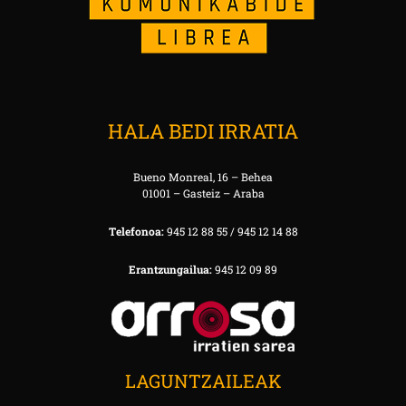
HALA BEDI IRRATIA
Bueno Monreal, 16 – Behea
01001 – Gasteiz – Araba
Telefonoa:
945 12 88 55 / 945 12 14 88
Erantzungailua:
945 12 09 89
LAGUNTZAILEAK