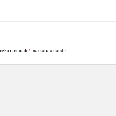
rezko eremuak
*
markatuta daude