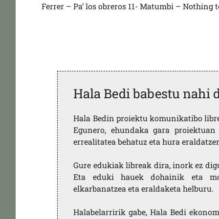
Ferrer – Pa’ los obreros 11- Matumbi – Nothing to
Hala Bedi babestu nahi 
Hala Bedin proiektu komunikatibo libre,
Egunero, ehundaka gara proiektuan 
errealitatea behatuz eta hura eraldatz
Gure edukiak libreak dira, inork ez dig
Eta eduki hauek dohainik eta mod
elkarbanatzea eta eraldaketa helburu.
Halabelarririk gabe, Hala Bedi ekonom