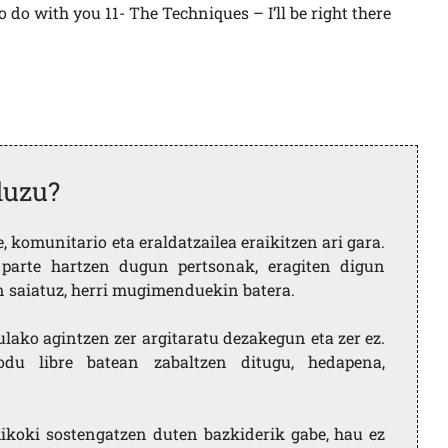
 do with you 11- The Techniques – I’ll be right there
duzu?
 komunitario eta eraldatzailea eraikitzen ari gara.
parte hartzen dugun pertsonak, eragiten digun
en saiatuz, herri mugimenduekin batera.
ulako agintzen zer argitaratu dezakegun eta zer ez.
u libre batean zabaltzen ditugu, hedapena,
ikoki sostengatzen duten bazkiderik gabe, hau ez