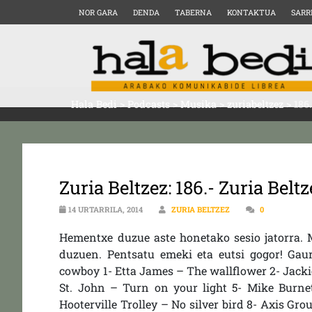
NOR GARA
DENDA
TABERNA
KONTAKTUA
SARR
Hala Bedi
>
Podcasts
>
Musika
>
zuriabeltzez
>
186
Zuria Beltzez: 186.- Zuria Belt
14 URTARRILA, 2014
ZURIA BELTZEZ
0
Hementxe duzue aste honetako sesio jatorra. M
duzuen. Pentsatu emeki eta eutsi gogor! Gaur
cowboy 1- Etta James – The wallflower 2- Jackie 
St. John – Turn on your light 5- Mike Burnet
Hooterville Trolley – No silver bird 8- Axis Grou