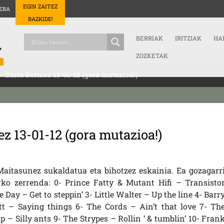
EGIN ZAITEZ
ERA
BAZKIDE!
BERRIAK
IRITZIAK
HA
ZOZKETAK
.- Zuria Beltzez 13-01-12 (gora mutazioa!)
zez 13-01-12 (gora mutazioa!)
aitasunez sukaldatua eta bihotzez eskainia. Ea gozagarr
ko zerrenda: 0- Prince Fatty & Mutant Hifi – Transisto
Day – Get to steppin’ 3- Little Walter – Up the line 4- Barr
t – Saying things 6- The Cords – Ain’t that love 7- Th
p – Silly ants 9- The Strypes – Rollin ‘ & tumblin’ 10- Fran