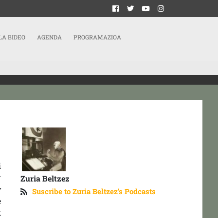
LA BIDEO
AGENDA
PROGRAMAZIOA
i
r
Zuria Beltzez
y
Suscribe to Zuria Beltzez's Podcasts
e
k