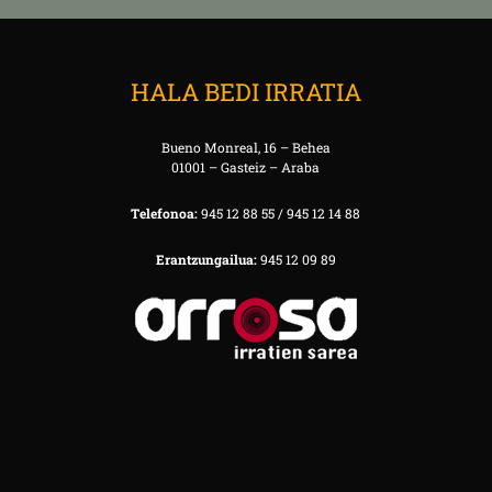
HALA BEDI IRRATIA
Bueno Monreal, 16 – Behea
01001 – Gasteiz – Araba
Telefonoa:
945 12 88 55 / 945 12 14 88
Erantzungailua:
945 12 09 89