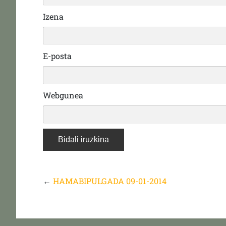
Izena
E-posta
Webgunea
←
HAMABIPULGADA 09-01-2014