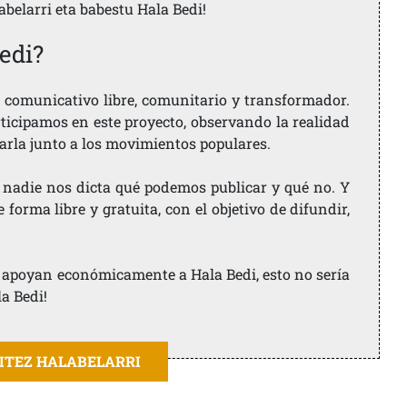
labelarri eta babestu Hala Bedi!
edi?
comunicativo libre, comunitario y transformador.
rticipamos en este proyecto, observando la realidad
arla junto a los movimientos populares.
 nadie nos dicta qué podemos publicar y qué no. Y
orma libre y gratuita, con el objetivo de difundir,
ue apoyan económicamente a Hala Bedi, esto no sería
la Bedi!
AITEZ HALABELARRI