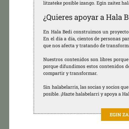
litzateke posible izango. Egin zaitez ha
¿Quieres apoyar a Hala B
En Hala Bedi construimos un proyecto 
En el día a día, cientos de personas pa
que nos afecta y tratando de transform
Nuestros contenidos son libres porque
porque difundimos estos contenidos de f
compartir y transformar.
Sin halabelarris, las socias y socios q
posible. ¡Hazte halabelarri y apoya a Ha
EGIN Z