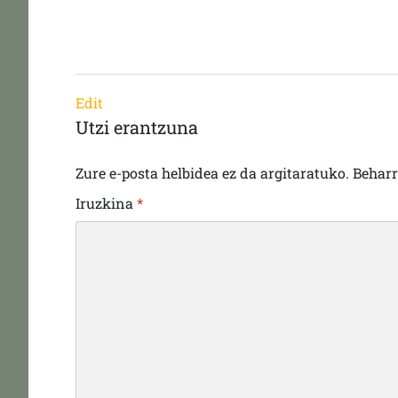
Edit
Utzi erantzuna
Zure e-posta helbidea ez da argitaratuko.
Behar
Iruzkina
*