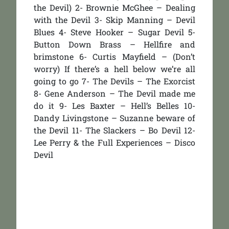
the Devil) 2- Brownie McGhee – Dealing
with the Devil 3- Skip Manning – Devil
Blues 4- Steve Hooker – Sugar Devil 5-
Button Down Brass – Hellfire and
brimstone 6- Curtis Mayfield – (Don’t
worry) If there’s a hell below we’re all
going to go 7- The Devils – The Exorcist
8- Gene Anderson – The Devil made me
do it 9- Les Baxter – Hell’s Belles 10-
Dandy Livingstone – Suzanne beware of
the Devil 11- The Slackers – Bo Devil 12-
Lee Perry & the Full Experiences – Disco
Devil