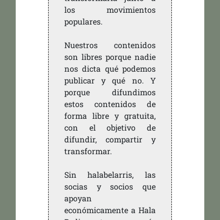
los movimientos
populares.
Nuestros contenidos
son libres porque nadie
nos dicta qué podemos
publicar y qué no. Y
porque difundimos
estos contenidos de
forma libre y gratuita,
con el objetivo de
difundir, compartir y
transformar.
Sin halabelarris, las
socias y socios que
apoyan
económicamente a Hala