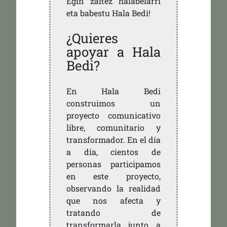
Egin zaitez halabelarri
eta babestu Hala Bedi!
¿Quieres
apoyar a Hala
Bedi?
En Hala Bedi
construimos un
proyecto comunicativo
libre, comunitario y
transformador. En el día
a día, cientos de
personas participamos
en este proyecto,
observando la realidad
que nos afecta y
tratando de
transformarla junto a