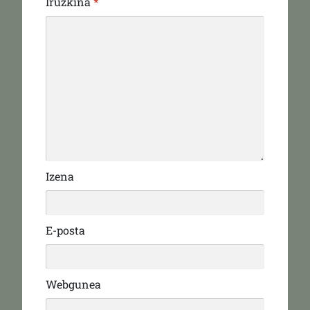
Iruzkina
*
Izena
E-posta
Webgunea