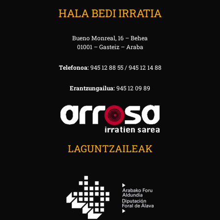
HALA BEDI IRRATIA
Bueno Monreal, 16 – Behea
01001 – Gasteiz – Araba
Telefonoa:
945 12 88 55 / 945 12 14 88
Erantzungailua:
945 12 09 89
LAGUNTZAILEAK