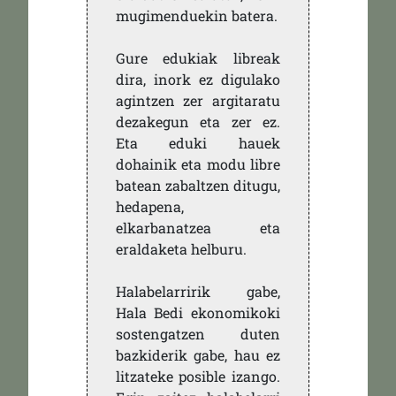
mugimenduekin batera.
Gure edukiak libreak
dira, inork ez digulako
agintzen zer argitaratu
dezakegun eta zer ez.
Eta eduki hauek
dohainik eta modu libre
batean zabaltzen ditugu,
hedapena,
elkarbanatzea eta
eraldaketa helburu.
Halabelarririk gabe,
Hala Bedi ekonomikoki
sostengatzen duten
bazkiderik gabe, hau ez
litzateke posible izango.