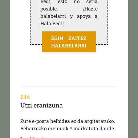
Bedi, esto no sería
posible. ¡Hazte
halabelarri y apoya a
Hala Bedi!
EGIN ZAITEZ
HALABELARRI
Edit
Utzi erantzuna
Zure e-posta helbidea ez da argitaratuko.
Beharrezko eremuak
*
markatuta daude