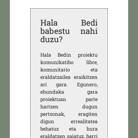
Hala Bedi
babestu nahi
duzu?
Hala Bedin proiektu
komunikatibo libre,
komunitario eta
eraldatzailea eraikitzen
ari gara. Egunero,
ehundaka gara
proiektuan parte
hartzen dugun
pertsonak, eragiten
digun errealitatea
behatuz eta hura
eraldatzen saiatuz, herri