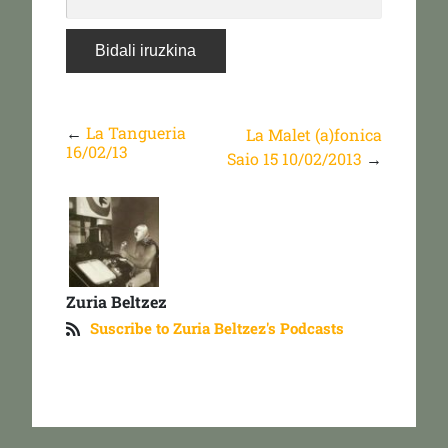
←
La Tangueria
La Malet (a)fonica
16/02/13
Saio 15 10/02/2013
→
Zuria Beltzez
Suscribe to Zuria Beltzez's Podcasts