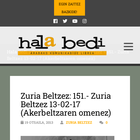
EGIN ZAITEZ
BAZKIDE!
Hala Bedi
>
Podcasts
>
Musika
>
zuriabeltzez
>
151.- Zuria
Beltzez 13-02-17 (Akerbeltzaren omenez)
Zuria Beltzez: 151.- Zuria
Beltzez 13-02-17
(Akerbeltzaren omenez)
19 OTSAILA, 2013
ZURIA BELTZEZ
0