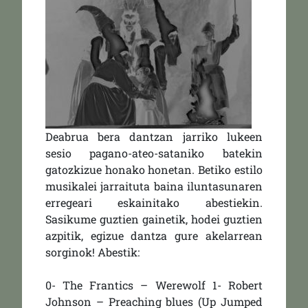
Deabrua bera dantzan jarriko lukeen
sesio pagano-ateo-sataniko batekin
gatozkizue honako honetan. Betiko estilo
musikalei jarraituta baina iluntasunaren
erregeari eskainitako abestiekin.
Sasikume guztien gainetik, hodei guztien
azpitik, egizue dantza gure akelarrean
sorginok! Abestik:
0- The Frantics – Werewolf 1- Robert
Johnson – Preaching blues (Up Jumped