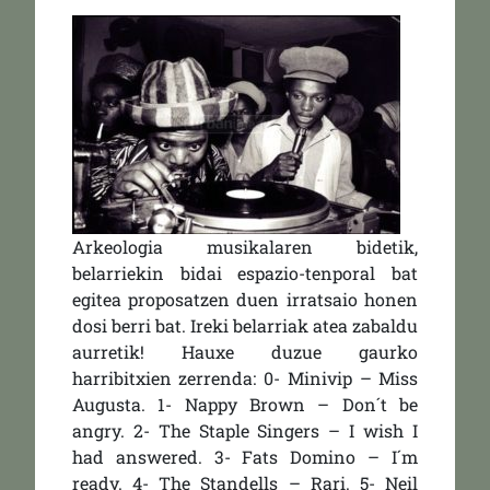
Arkeologia musikalaren bidetik,
belarriekin bidai espazio-tenporal bat
egitea proposatzen duen irratsaio honen
dosi berri bat. Ireki belarriak atea zabaldu
aurretik! Hauxe duzue gaurko
harribitxien zerrenda: 0- Minivip – Miss
Augusta. 1- Nappy Brown – Don´t be
angry. 2- The Staple Singers – I wish I
had answered. 3- Fats Domino – I´m
ready. 4- The Standells – Rari. 5- Neil