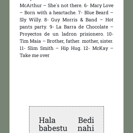
McArthur – She´s not there. 6- Mary Love
– Born with a heartache. 7- Blue Beard –
Sly Willy. 8- Guy Morris & Band – Hot
pants party. 9- La Barra de Chocolate –
Proyectos de un ladron prisionero. 10-
Tim Maia – Brother, father. mother, sister.
11- Slim Smith – Hip Hug. 12- McKay –
Take me over
Hala Bedi
babestu nahi