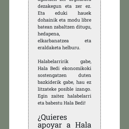
dezakegun eta zer ez.
Eta eduki hauek
dohainik eta modu libre
batean zabaltzen ditugu,
hedapena,
elkarbanatzea eta
eraldaketa helburu.
Halabelarririk gabe,
Hala Bedi ekonomikoki
sostengatzen duten
bazkiderik gabe, hau ez
litzateke posible izango.
Egin zaitez halabelarri
eta babestu Hala Bedi!
¿Quieres
apoyar a Hala