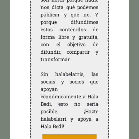
nos dicta qué podemos
publicar y qué no. Y
porque difundimos
estos contenidos de
forma libre y gratuita,
con el objetivo de
difundir, compartir y
transformar.
Sin halabelarris, las
socias y socios que
apoyan
económicamente a Hala
Bedi, esto no sería
posible. ¡Hazte
halabelarri y apoya a
Hala Bedi!