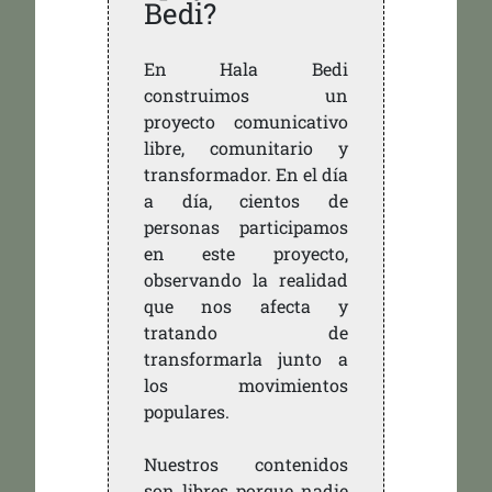
Bedi?
En Hala Bedi
construimos un
proyecto comunicativo
libre, comunitario y
transformador. En el día
a día, cientos de
personas participamos
en este proyecto,
observando la realidad
que nos afecta y
tratando de
transformarla junto a
los movimientos
populares.
Nuestros contenidos
son libres porque nadie