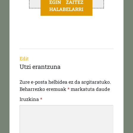
EGIN ZAITEZ
HALABELARRI
Edit
Utzi erantzuna
Zure e-posta helbidea ez da argitaratuko.
Beharrezko eremuak
*
markatuta daude
Iruzkina
*