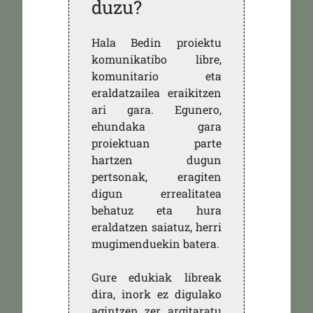
duzu?
Hala Bedin proiektu
komunikatibo libre,
komunitario eta
eraldatzailea eraikitzen
ari gara. Egunero,
ehundaka gara
proiektuan parte
hartzen dugun
pertsonak, eragiten
digun errealitatea
behatuz eta hura
eraldatzen saiatuz, herri
mugimenduekin batera.
Gure edukiak libreak
dira, inork ez digulako
agintzen zer argitaratu