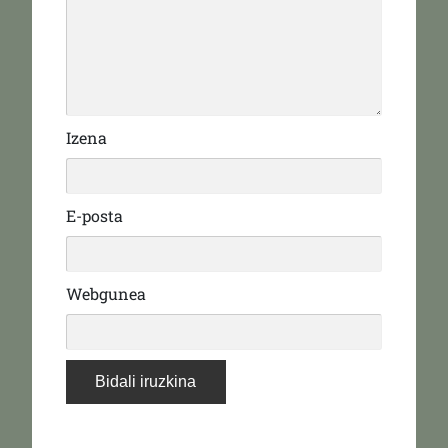
Izena
E-posta
Webgunea