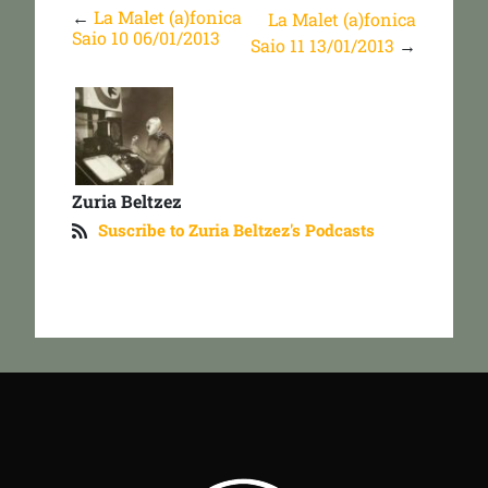
←
La Malet (a)fonica
La Malet (a)fonica
Saio 10 06/01/2013
Saio 11 13/01/2013
→
Zuria Beltzez
Suscribe to Zuria Beltzez's Podcasts