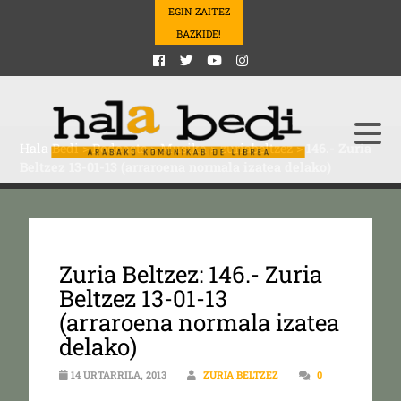
EGIN ZAITEZ
BAZKIDE!
Hala Bedi
>
Podcasts
>
Musika
>
zuriabeltzez
>
146.- Zuria
Beltzez 13-01-13 (arraroena normala izatea delako)
Zuria Beltzez: 146.- Zuria
Beltzez 13-01-13
(arraroena normala izatea
delako)
14 URTARRILA, 2013
ZURIA BELTZEZ
0