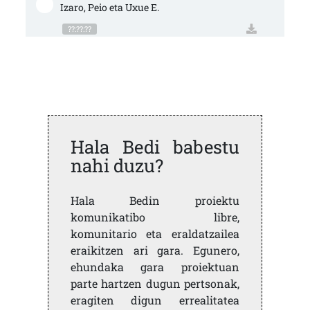
Izaro, Peio eta Uxue E.
??:??:??
Hala Bedi babestu
nahi duzu?
Hala Bedin proiektu
komunikatibo libre,
komunitario eta eraldatzailea
eraikitzen ari gara. Egunero,
ehundaka gara proiektuan
parte hartzen dugun pertsonak,
eragiten digun errealitatea