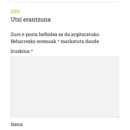
Edit
Utzi erantzuna
Zure e-posta helbidea ez da argitaratuko.
Beharrezko eremuak
*
markatuta daude
Iruzkina
*
Izena