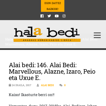
EGIN ZAITEZ
BAZKIDE!
Hala Bedi
>
Podcasts
>
Kultura
>
alaibedi
>
146. Alai Bedi:
Marvellous, Alazne, Izaro, Peio eta Uxue E.
Alai bedi: 146. Alai Bedi:
Marvellous, Alazne, Izaro, Peio
eta Uxue E.
24 IRAILA, 2017
ALAI BEDI
0
Kaixo! Ikasturte berri on!!
Hementxe duzu 2017-2018ko Alai Bediren lehen