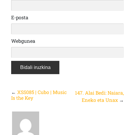
E-posta
Webgunea
←
XSS085 | Cubo | Music
147. Alai Bedi: Naiara,
Is the Key
Eneko eta Unax
→