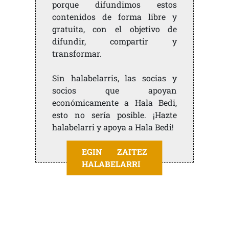
porque difundimos estos
contenidos de forma libre y
gratuita, con el objetivo de
difundir, compartir y
transformar.
Sin halabelarris, las socias y
socios que apoyan
económicamente a Hala Bedi,
esto no sería posible. ¡Hazte
halabelarri y apoya a Hala Bedi!
EGIN ZAITEZ
HALABELARRI