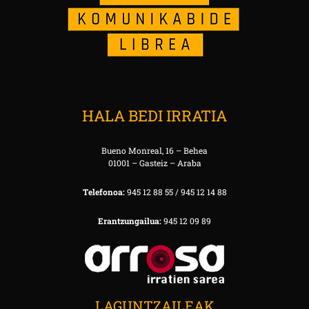
HALA BEDI IRRATIA
Bueno Monreal, 16 – Behea
01001 – Gasteiz – Araba
Telefonoa:
945 12 88 55 / 945 12 14 88
Erantzungailua:
945 12 09 89
LAGUNTZAILEAK