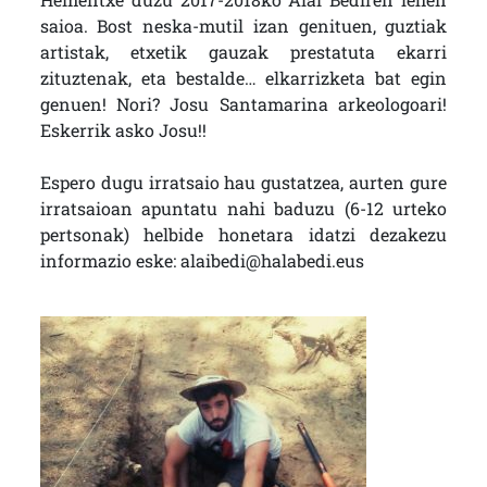
saioa. Bost neska-mutil izan genituen, guztiak
artistak, etxetik gauzak prestatuta ekarri
zituztenak, eta bestalde… elkarrizketa bat egin
genuen! Nori? Josu Santamarina arkeologoari!
Eskerrik asko Josu!!
Espero dugu irratsaio hau gustatzea, aurten gure
irratsaioan apuntatu nahi baduzu (6-12 urteko
pertsonak) helbide honetara idatzi dezakezu
informazio eske: alaibedi@halabedi.eus