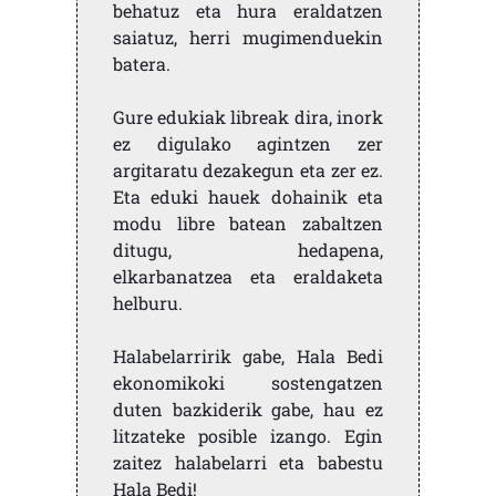
behatuz eta hura eraldatzen
saiatuz, herri mugimenduekin
batera.
Gure edukiak libreak dira, inork
ez digulako agintzen zer
argitaratu dezakegun eta zer ez.
Eta eduki hauek dohainik eta
modu libre batean zabaltzen
ditugu, hedapena,
elkarbanatzea eta eraldaketa
helburu.
Halabelarririk gabe, Hala Bedi
ekonomikoki sostengatzen
duten bazkiderik gabe, hau ez
litzateke posible izango. Egin
zaitez halabelarri eta babestu
Hala Bedi!