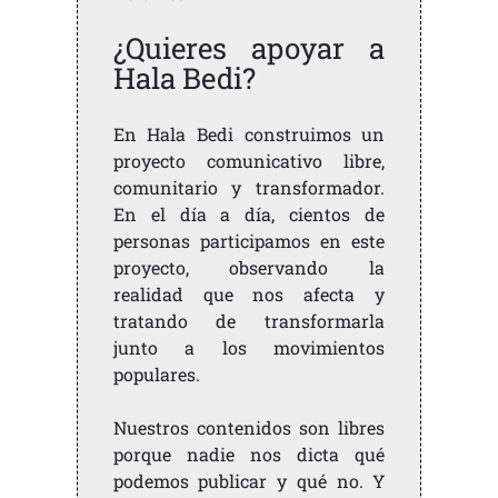
¿Quieres apoyar a
Hala Bedi?
En Hala Bedi construimos un
proyecto comunicativo libre,
comunitario y transformador.
En el día a día, cientos de
personas participamos en este
proyecto, observando la
realidad que nos afecta y
tratando de transformarla
junto a los movimientos
populares.
Nuestros contenidos son libres
porque nadie nos dicta qué
podemos publicar y qué no. Y