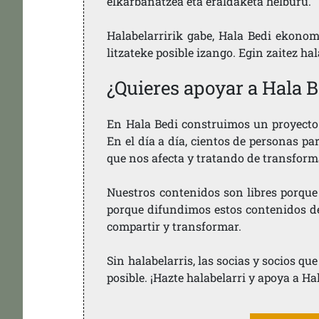
elkarbanatzea eta eraldaketa helburu.
Halabelarririk gabe, Hala Bedi ekonom
litzateke posible izango. Egin zaitez ha
¿Quieres apoyar a Hala B
En Hala Bedi construimos un proyecto 
En el día a día, cientos de personas pa
que nos afecta y tratando de transform
Nuestros contenidos son libres porque
porque difundimos estos contenidos de f
compartir y transformar.
Sin halabelarris, las socias y socios q
posible. ¡Hazte halabelarri y apoya a Ha