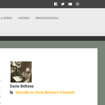
LA BIDEO
AGENDA
PROGRAMAZIOA
o
n
Zuria Beltzez
f
Suscribe to Zuria Beltzez's Podcasts
s
e