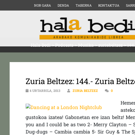
NOR GARA
DENDA
TABERNA
KONTAKTUA
SARR
Hala Bedi
>
Podcasts
>
Musika
>
zuriabeltzez
>
144
Zuria Beltzez: 144.- Zuria Belt
4 URTARRILA, 2013
ZURIA BELTZEZ
0
Hemen
astek
gustokoa izatea! Gabonetan ere izan beltz! Men
you and I could be as two 2- Merry Clayton – 
Dug-dugs – Cambia cambia 5- Sir Guy & The S