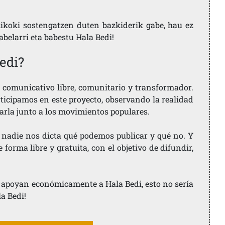
ikoki sostengatzen duten bazkiderik gabe, hau ez
labelarri eta babestu Hala Bedi!
edi?
comunicativo libre, comunitario y transformador.
rticipamos en este proyecto, observando la realidad
arla junto a los movimientos populares.
 nadie nos dicta qué podemos publicar y qué no. Y
orma libre y gratuita, con el objetivo de difundir,
ue apoyan económicamente a Hala Bedi, esto no sería
la Bedi!