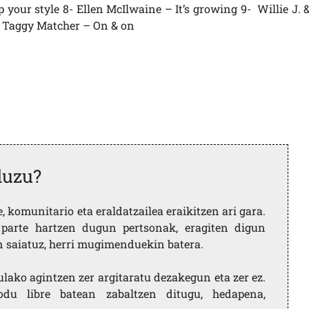
our style 8- Ellen McIlwaine – It’s growing 9- Willie J. 
- Taggy Matcher – On & on
duzu?
 komunitario eta eraldatzailea eraikitzen ari gara.
parte hartzen dugun pertsonak, eragiten digun
en saiatuz, herri mugimenduekin batera.
ulako agintzen zer argitaratu dezakegun eta zer ez.
u libre batean zabaltzen ditugu, hedapena,