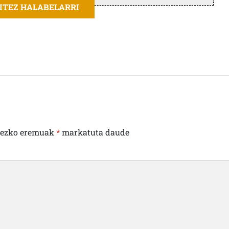
AITEZ HALABELARRI
rezko eremuak
*
markatuta daude