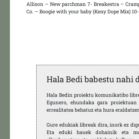
Allison – New parchman 7- Breakestra – Cramp y
Co. – Boogie with your baby (Keny Dope Mix) 10
Hala Bedi babestu nahi 
Hala Bedin proiektu komunikatibo libre,
Egunero, ehundaka gara proiektuan 
errealitatea behatuz eta hura eraldatz
Gure edukiak libreak dira, inork ez dig
Eta eduki hauek dohainik eta mod