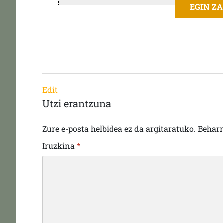
EGIN Z
Edit
Utzi erantzuna
Zure e-posta helbidea ez da argitaratuko.
Behar
Iruzkina
*