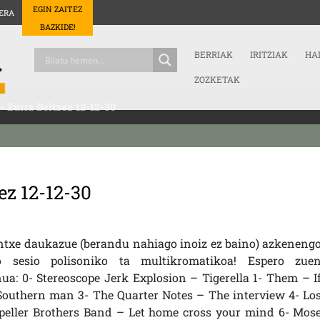
EGIN ZAITEZ
ERA
BAZKIDE!
BERRIAK
IRITZIAK
HA
ZOZKETAK
.- Zuria Beltzez 12-12-30
zez 12-12-30
txe daukazue (berandu nahiago inoiz ez baino) azkeneng
o sesio polisoniko ta multikromatikoa! Espero zue
ua: 0- Stereoscope Jerk Explosion – Tigerella 1- Them – I
Southern man 3- The Quarter Notes – The interview 4- Lo
peller Brothers Band – Let home cross your mind 6- Mos