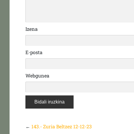
Izena
E-posta
Webgunea
←
143.- Zuria Beltzez 12-12-23