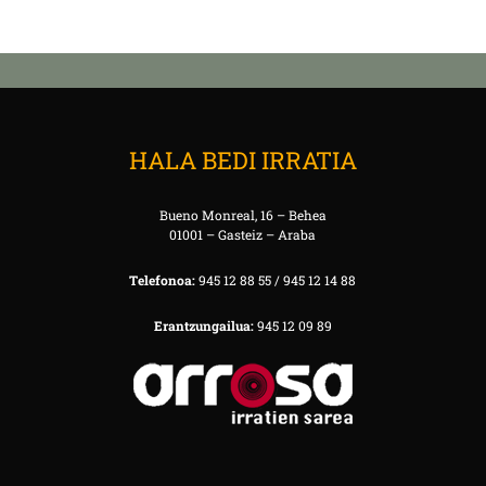
HALA BEDI IRRATIA
Bueno Monreal, 16 – Behea
01001 – Gasteiz – Araba
Telefonoa:
945 12 88 55 / 945 12 14 88
Erantzungailua:
945 12 09 89