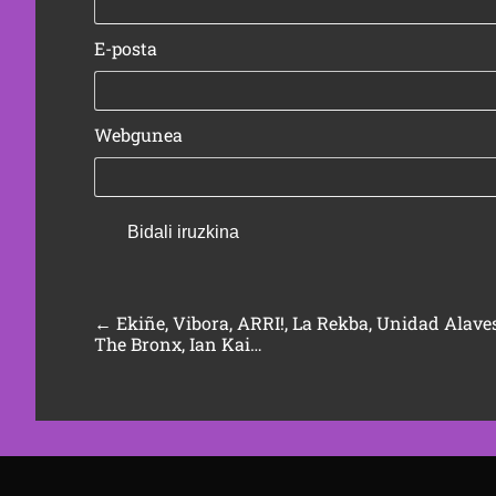
E-posta
Webgunea
←
Ekiñe, Vibora, ARRI!, La Rekba, Unidad Alave
The Bronx, Ian Kai…