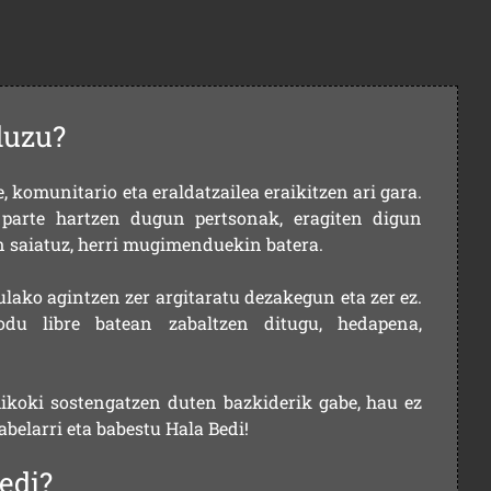
duzu?
 komunitario eta eraldatzailea eraikitzen ari gara.
parte hartzen dugun pertsonak, eragiten digun
en saiatuz, herri mugimenduekin batera.
ulako agintzen zer argitaratu dezakegun eta zer ez.
u libre batean zabaltzen ditugu, hedapena,
ikoki sostengatzen duten bazkiderik gabe, hau ez
labelarri eta babestu Hala Bedi!
edi?