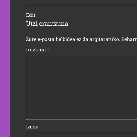
Edit
Utzi erantzuna
Zure e-posta helbidea ez da argitaratuko.
Behar
Iruzkina
*
Izena