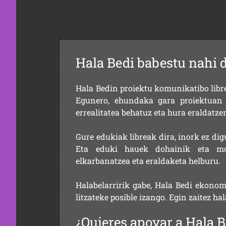
Hala Bedi babestu nahi 
Hala Bedin proiektu komunikatibo libre,
Egunero, ehundaka gara proiektuan 
errealitatea behatuz eta hura eraldatz
Gure edukiak libreak dira, inork ez dig
Eta eduki hauek dohainik eta mod
elkarbanatzea eta eraldaketa helburu.
Halabelarririk gabe, Hala Bedi ekonom
litzateke posible izango. Egin zaitez ha
¿Quieres apoyar a Hala B