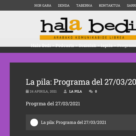
NOR GARA
DENDA
TABERNA
KONTAKTUA
SARR
Hala Bedi
>
Podcasts
>
Sozialak
>
lapila
>
Programa
La pila: Programa del 27/03/2
24 APIRILA, 2021
LA PILA
0
Progrma del 27/03/2021
La pila: Programa del 27/03/2021