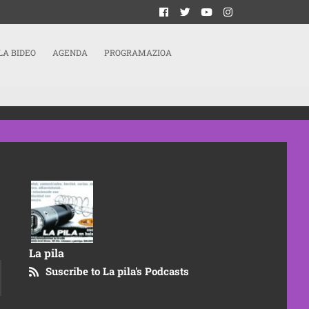
LA BIDEO
AGENDA
PROGRAMAZIOA
La pila
Suscribe to La pila's Podcasts