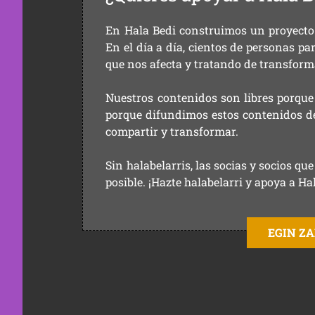
En Hala Bedi construimos un proyecto 
En el día a día, cientos de personas pa
que nos afecta y tratando de transform
Nuestros contenidos son libres porque
porque difundimos estos contenidos de f
compartir y transformar.
Sin halabelarris, las socias y socios q
posible. ¡Hazte halabelarri y apoya a Ha
EGIN Z