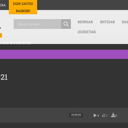
EGIN ZAITEZ
ERA
BAZKIDE!
BERRIAK
IRITZIAK
HA
ZOZKETAK
 del 27/03/2021
021
??:??:??
4
1
0