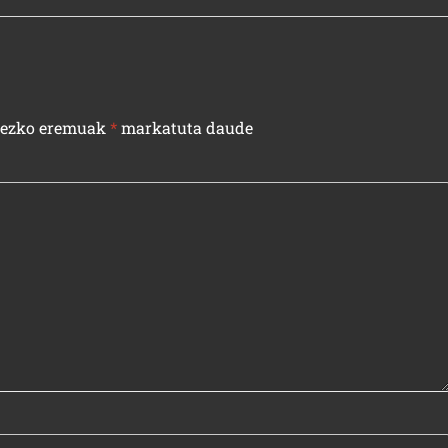
rezko eremuak
*
markatuta daude