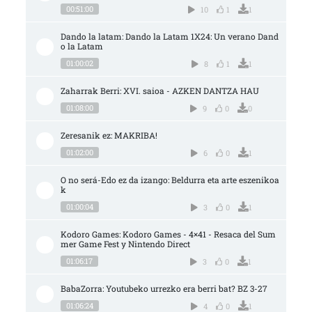
00:51:00
10
1
1
Dando la latam: Dando la Latam 1X24: Un verano Dand
o la Latam
01:00:02
8
1
1
Zaharrak Berri: XVI. saioa - AZKEN DANTZA HAU
01:08:00
9
0
0
Zeresanik ez: MAKRIBA!
01:02:00
6
0
1
O no será-Edo ez da izango: Beldurra eta arte eszenikoa
k
01:00:04
3
0
1
Kodoro Games: Kodoro Games - 4×41 - Resaca del Sum
mer Game Fest y Nintendo Direct
01:06:17
3
0
1
BabaZorra: Youtubeko urrezko era berri bat? BZ 3-27
01:06:24
4
0
1