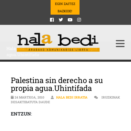
EGIN ZAITEZ
BAZKIDE!
Hala Bedi
>
Palestina sin derecho a su propia
agua.Uhintifada
Palestina sin derecho a su
propia agua.Uhintifada
24 MARTXOA, 2010
HALA BEDI IRRATIA
IRUZKINAK
PALESTINA SIN DERECHO A SU PROPIA AGUA.UH
DESAKTIBATUTA DAUDE
ENTZUN
: