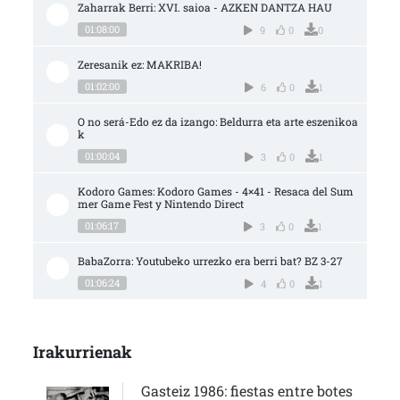
Zaharrak Berri: XVI. saioa - AZKEN DANTZA HAU
01:08:00
9
0
0
Zeresanik ez: MAKRIBA!
01:02:00
6
0
1
O no será-Edo ez da izango: Beldurra eta arte eszenikoa
k
01:00:04
3
0
1
Kodoro Games: Kodoro Games - 4×41 - Resaca del Sum
mer Game Fest y Nintendo Direct
01:06:17
3
0
1
BabaZorra: Youtubeko urrezko era berri bat? BZ 3-27
01:06:24
4
0
1
Irakurrienak
Gasteiz 1986: fiestas entre botes