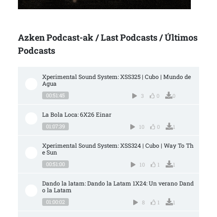
Azken Podcast-ak / Last Podcasts / Últimos
Podcasts
Xperimental Sound System: XSS325 | Cubo | Mundo de 
Agua
00:51:45
3
0
0
La Bola Loca: 6X26 Einar
01:07:39
10
0
1
Xperimental Sound System: XSS324 | Cubo | Way To Th
e Sun
00:51:00
10
1
1
Dando la latam: Dando la Latam 1X24: Un verano Dand
o la Latam
01:00:02
8
1
1