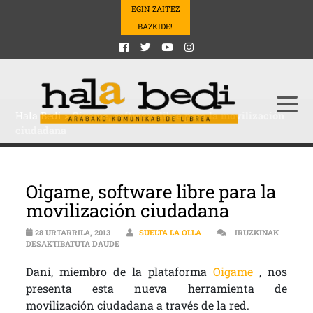
EGIN ZAITEZ
BAZKIDE!
Hala Bedi
>
Oigame, software libre para la movilización
ciudadana
Oigame, software libre para la
movilización ciudadana
28 URTARRILA, 2013
SUELTA LA OLLA
IRUZKINAK
OIGAME, SOFTWARE LIBRE PARA LA MOVILIZAC
DESAKTIBATUTA DAUDE
Dani, miembro de la plataforma
Oigame
, nos
presenta esta nueva herramienta de
movilización ciudadana a través de la red.